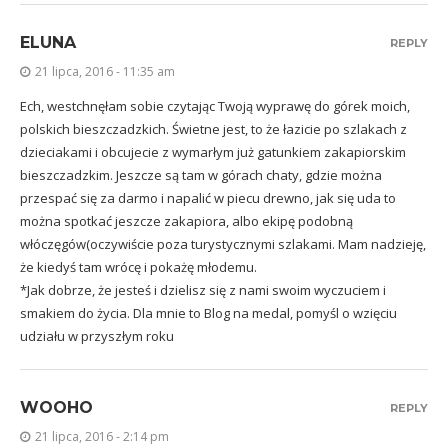
ELUNA
REPLY
21 lipca, 2016 - 11:35 am
Ech, westchnęłam sobie czytając Twoją wyprawę do górek moich,
polskich bieszczadzkich. Świetne jest, to że łazicie po szlakach z
dzieciakami i obcujecie z wymarłym już gatunkiem zakapiorskim
bieszczadzkim. Jeszcze są tam w górach chaty, gdzie można
przespać się za darmo i napalić w piecu drewno, jak się uda to
można spotkać jeszcze zakapiora, albo ekipę podobną
włóczęgów(oczywiście poza turystycznymi szlakami. Mam nadzieję,
że kiedyś tam wrócę i pokażę młodemu.
*Jak dobrze, że jesteś i dzielisz się z nami swoim wyczuciem i
smakiem do życia. Dla mnie to Blog na medal, pomyśl o wzięciu
udziału w przyszłym roku
WOOHO
REPLY
21 lipca, 2016 - 2:14 pm