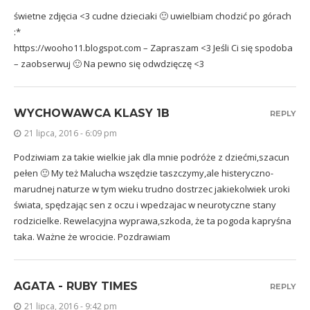
świetne zdjęcia <3 cudne dzieciaki 🙂 uwielbiam chodzić po górach
:*
https://wooho11.blogspot.com
– Zapraszam <3 Jeśli Ci się spodoba
– zaobserwuj 🙂 Na pewno się odwdzięczę <3
WYCHOWAWCA KLASY 1B
REPLY
21 lipca, 2016 - 6:09 pm
Podziwiam za takie wielkie jak dla mnie podróże z dziećmi,szacun
pełen 🙂 My też Malucha wszędzie taszczymy,ale histeryczno-
marudnej naturze w tym wieku trudno dostrzec jakiekolwiek uroki
świata, spędzając sen z oczu i wpedzajac w neurotyczne stany
rodzicielke. Rewelacyjna wyprawa,szkoda, że ta pogoda kapryśna
taka. Ważne że wrocicie. Pozdrawiam
AGATA - RUBY TIMES
REPLY
21 lipca, 2016 - 9:42 pm