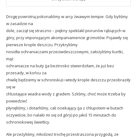
Drogę powrotną pokonaliśmy w arcy żwawym tempie. Gdy byliśmy
w zasadzie na
dole, zaczął się straszno – piękny spektakl piorunów rąbiących w
góry, przy imponującym akompaniamencie grzmotów. Pojawiły się
pierwsze krople deszczu. Przykryliśmy
nosidła ochraniaczami przeciwdeszczowymi, założyliśmy kurtki,
mąż
ochraniacze na buty (ja beztrosko stwierdziłam, że już bez
przesady, w końcu za
chwilę będziemy w schronisku) i wtedy krople deszczu przeobraziły
się w
chlustające wiadra wody z gradem. Szliśmy, choć może trzeba by
powiedzieć
płynęliśmy, i dotarliśmy, cali ociekający (ja z chlupotem w butach
oczywiście, bo nalało mi się od góry) po jakiś 15 minutach do
schroniskowej świetlicy.
Ale przeżyliśmy, młodzież trochę przestraszona przygodą, ze