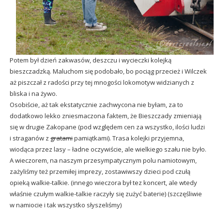
Potem był dzień zakwasów, deszczu i wycieczki kolejką
bieszczadzką. Maluchom się podobało, bo pociąg przecież i Wilczek
aż piszczał z radości przy tej mnogości lokomotyw widzianych z
bliska i na żywo.
Osobiście, aż tak ekstatycznie zachwycona nie byłam, za to
dodatkowo lekko zniesmaczona faktem, że Bieszczady zmieniają
się w drugie Zakopane (pod względem cen za wszystko, ilości ludzi
i straganów z
gratami
pamiątkami). Trasa kolejki przyjemna,
wiodąca przez lasy – ładne oczywiście, ale wielkiego szału nie było.
A wieczorem, na naszym przesympatycznym polu namiotowym,
zażyliśmy też przemiłej imprezy, zostawiwszy dzieci pod czułą
opieką walkie-talkie. (innego wieczora był tez koncert, ale wtedy
właśnie czułym walkie-talkie raczyły się zużyć baterie) (szczęśliwie
w namiocie i tak wszystko słyszeliśmy)