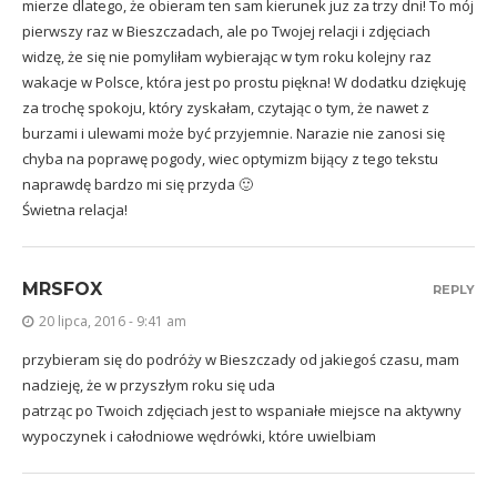
mierze dlatego, że obieram ten sam kierunek juz za trzy dni! To mój
pierwszy raz w Bieszczadach, ale po Twojej relacji i zdjęciach
widzę, że się nie pomyliłam wybierając w tym roku kolejny raz
wakacje w Polsce, która jest po prostu piękna! W dodatku dziękuję
za trochę spokoju, który zyskałam, czytając o tym, że nawet z
burzami i ulewami może być przyjemnie. Narazie nie zanosi się
chyba na poprawę pogody, wiec optymizm bijący z tego tekstu
naprawdę bardzo mi się przyda 🙂
Świetna relacja!
MRSFOX
REPLY
20 lipca, 2016 - 9:41 am
przybieram się do podróży w Bieszczady od jakiegoś czasu, mam
nadzieję, że w przyszłym roku się uda
patrząc po Twoich zdjęciach jest to wspaniałe miejsce na aktywny
wypoczynek i całodniowe wędrówki, które uwielbiam