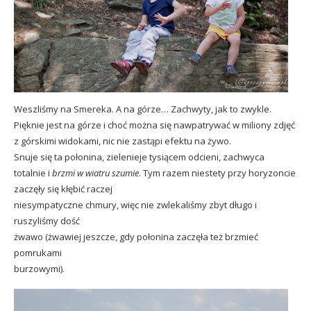
Weszliśmy na Smereka. A na górze… Zachwyty, jak to zwykle.
Pięknie jest na górze i choć można się nawpatrywać w miliony zdjęć
z górskimi widokami, nic nie zastąpi efektu na żywo.
Snuje się ta połonina, zielenieje tysiącem odcieni, zachwyca
totalnie i
brzmi w wiatru szumie
. Tym razem niestety przy horyzoncie
zaczęły się kłębić raczej
niesympatyczne chmury, więc nie zwlekaliśmy zbyt długo i
ruszyliśmy dość
żwawo (żwawiej jeszcze, gdy połonina zaczęła też brzmieć
pomrukami
burzowymi).