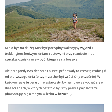
Miało być na dłużej. Miał być porządny wakacyjny wyjazd z
trekkingiem, leniwymi dniami restowymi przy namiocie nad
rzeczką, ogniska miały być i bieganie na bosaka.
Ale przegoniły nas deszcze i burze, próbowały to zresztą zrobić już
od pierwszego dnia (o czym za chwilę) i wróciliśmy wcześniej. W
każdym razie te parę dni wystarczyły, by na nowo zakochać się w
Bieszczadach, w których ostatnio byliśmy prawie pięć lat temu
(dowiadując się o małym Wilczku w brzuchu).