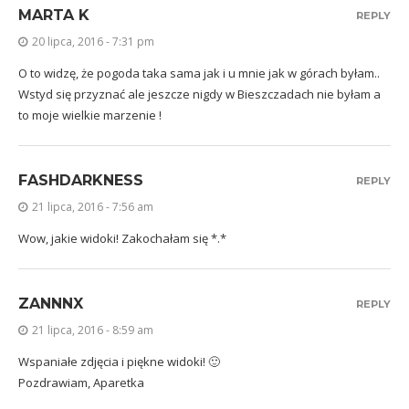
MARTA K
REPLY
20 lipca, 2016 - 7:31 pm
O to widzę, że pogoda taka sama jak i u mnie jak w górach byłam..
Wstyd się przyznać ale jeszcze nigdy w Bieszczadach nie byłam a
to moje wielkie marzenie !
FASHDARKNESS
REPLY
21 lipca, 2016 - 7:56 am
Wow, jakie widoki! Zakochałam się *.*
ZANNNX
REPLY
21 lipca, 2016 - 8:59 am
Wspaniałe zdjęcia i piękne widoki! 🙂
Pozdrawiam,
Aparetka