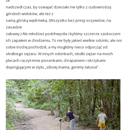
że
nadszedł czas, by oswajać dzieciaki nie tylko z cudownością
górskich widoków, ale też z
samą górską wędrówką. (Wszystko bez presji oczywiście, na
zasadzie
zabawy.) Ale młodzież podchwyciła i byliśmy szczerze zaskoczeni
ich zapałem w chodzeniu. To nie były jakieś wielkie odcinki, ale oni
sobie trochę pochodzili, a my mogliśmy nieco odpocząć od
słodkiego ciężaru. W innych odcinkach, słodki ciężar na moich
plecach raczył mnie piosenkami, chrapaniem i okrzykami
dopingującymi w stylu „sibciej mama, gonimy tatusia”.