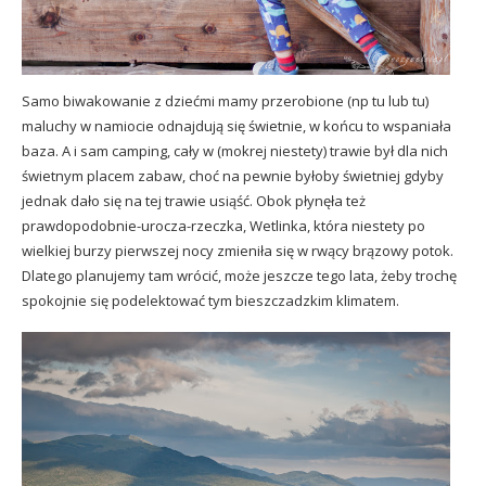
Samo biwakowanie z dziećmi mamy przerobione (np
tu
lub
tu
)
maluchy w namiocie odnajdują się świetnie, w końcu to wspaniała
baza. A i sam camping, cały w (mokrej niestety) trawie był dla nich
świetnym placem zabaw, choć na pewnie byłoby świetniej gdyby
jednak dało się na tej trawie usiąść. Obok płynęła też
prawdopodobnie-urocza-rzeczka, Wetlinka, która niestety po
wielkiej burzy pierwszej nocy zmieniła się w rwący brązowy potok.
Dlatego planujemy tam wrócić, może jeszcze tego lata, żeby trochę
spokojnie się podelektować tym bieszczadzkim klimatem.