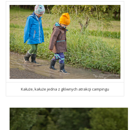
Kałuże, kałuże jedna z głównych atrakcji campingu