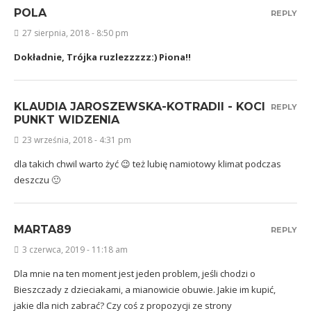
POLA
REPLY
27 sierpnia, 2018 - 8:50 pm
Dokładnie, Trójka ruzlezzzzz:) Piona!!
KLAUDIA JAROSZEWSKA-KOTRADII - KOCI
REPLY
PUNKT WIDZENIA
23 września, 2018 - 4:31 pm
dla takich chwil warto żyć 😉 też lubię namiotowy klimat podczas
deszczu 🙂
MARTA89
REPLY
3 czerwca, 2019 - 11:18 am
Dla mnie na ten moment jest jeden problem, jeśli chodzi o
Bieszczady z dzieciakami, a mianowicie obuwie. Jakie im kupić,
jakie dla nich zabrać? Czy coś z propozycji ze strony