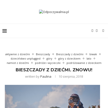
aktywnie z dziećmi
Bieszczady
Bieszczady z dziećmi
biwak
dzieciństwo unplugged
góry
góry z dzieckiem
lato
namiot z dziećmi
podróże i wycieczki
podróżowanie z dzieckiem
BIESZCZADY Z DZIEĆMI. ZNOWU!
written by
Paulina
10 sierpnia, 2018