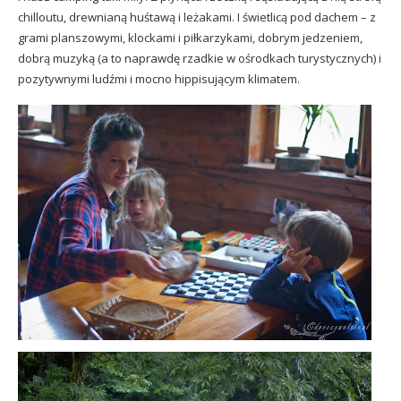
chilloutu, drewnianą huśtawą i leżakami. I świetlicą pod dachem – z
grami planszowymi, klockami i piłkarzykami, dobrym jedzeniem,
dobrą muzyką (a to naprawdę rzadkie w ośrodkach turystycznych) i
pozytywnymi ludźmi i mocno hippisującym klimatem.