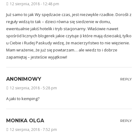
12 sierpnia, 2018 - 12:48 pm
Już samo to jak Wy spędzacie czas, jest niezwykle rzadkie. Dorośli z
reguły widzą to tak – dzieci równa się siedzenie w domu,
ewentualnie jakiś hotelik i tryb stacjonarny. Właściwie nawet
spośród licznych blogerek jakie czytuje (i które mają dzieciaki), tylko
u Ciebie i Rudej Paskudy widzę, że macierzyństwo to nie więzienie.
Mam wrażenie, że już się powtarzam… ale wiedz to i dobrze
zapamiętaj – jesteście wyjątkowi!
ANONIMOWY
REPLY
12 sierpnia, 2018 - 5:28 pm
A jaki to kemping?
MONIKA OLGA
REPLY
12 sierpnia, 2018 - 7:52 pm