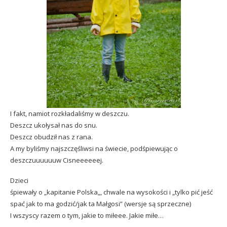
I fakt, namiot rozkładaliśmy w deszczu.
Deszcz ukołysał nas do snu.
Deszcz obudził nas z rana.
A my byliśmy najszczęśliwsi na świecie, podśpiewując o
deszczuuuuuuw Cisneeeeeej.
Dzieci
śpiewały o „
kapitanie Polska
„, chwale na wysokości i „
tylko pić jeść
spać jak to ma godzić/jak ta Małgosi
” (wersje są sprzeczne)
I wszyscy razem o tym,
jakie to miłeee. Jakie miłe
…