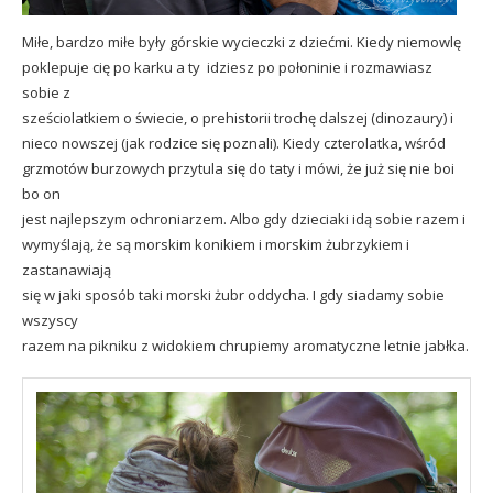
Miłe, bardzo miłe były górskie wycieczki z dziećmi. Kiedy niemowlę
poklepuje cię po karku a ty idziesz po połoninie i rozmawiasz
sobie z
sześciolatkiem o świecie, o prehistorii trochę dalszej (dinozaury) i
nieco nowszej (jak rodzice się poznali). Kiedy czterolatka, wśród
grzmotów burzowych przytula się do taty i mówi, że już się nie boi
bo on
jest najlepszym ochroniarzem. Albo gdy dzieciaki idą sobie razem i
wymyślają, że są morskim konikiem i morskim żubrzykiem i
zastanawiają
się w jaki sposób taki morski żubr oddycha. I gdy siadamy sobie
wszyscy
razem na pikniku z widokiem chrupiemy aromatyczne letnie jabłka.