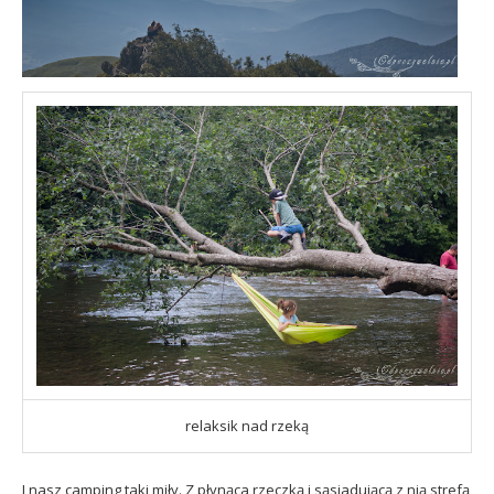
relaksik nad rzeką
I nasz camping taki miły. Z płynąca rzeczką i sąsiadującą z nią strefą