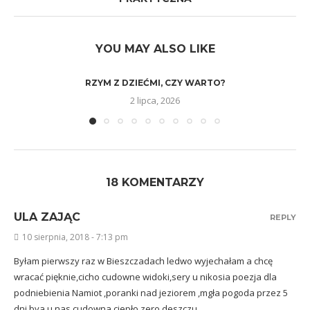
YOU MAY ALSO LIKE
RZYM Z DZIEĆMI, CZY WARTO?
2 lipca, 2026
18 KOMENTARZY
ULA ZAJĄC
REPLY
10 sierpnia, 2018 - 7:13 pm
Byłam pierwszy raz w Bieszczadach ledwo wyjechałam a chcę
wracać pięknie,cicho cudowne widoki,sery u nikosia poezja dla
podniebienia Namiot ,poranki nad jeziorem ,mgła pogoda przez 5
dni bya u nas cudowna ciepło zero deszczu.