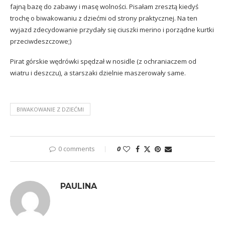
fajną bazę do zabawy i masę wolności. Pisałam zresztą kiedyś
trochę o
biwakowaniu z dziećmi
od strony praktycznej. Na ten
wyjazd zdecydowanie przydały się ciuszki merino i porządne kurtki
przeciwdeszczowe;)
Pirat górskie wędrówki spędzał w nosidle (z ochraniaczem od
wiatru i deszczu), a starszaki dzielnie maszerowały same.
BIWAKOWANIE Z DZIEĆMI
0 comments
0
PAULINA