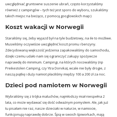
uwzględniać gruntowne suszenie ubrań, często korzystaliśmy
również z campingów – tych też jest sporo do wyboru, szukaliśmy
takich miejsc na bieżąco, z pomocą googlowskich map:)
Koszt wakacji w Norwegii
Staraliśmy się, żeby wyjazd był na tyle budżetowy, na ile to możliwe.
Musieliśmy oczywiście uwzględnić koszt promu i benzyny.
Zdecydowaną większość jedzenia zapakowaliśmy do samochodu,
dzięki czemu udało nam się ograniczyć zakupy spożywcze
naprawdę do minimum. Campingi, na których nocowaliśmy (np
Preikestolen Camping, czy Ytra Dorvika), wcale nie były drogie, z
naszą piątkę i duży namiot płaciliśmy między 100 a 200 zł za noc.
Dzieci pod namiotem w Norwegii
Wybraliśmy się z trójka maluchów, najmłodszy miał niespełna 2
lata, co może wydawać się dość odważnym pomysłem. Ale, jak już
tu pisałam nie raz, nasze dzieciaki w naturze, w namiocie,
funkcjonują naprawdę dobrze. Śpią w swoich śpiworkach, mają