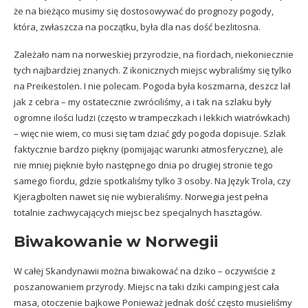
że na bieżąco musimy się dostosowywać do prognozy pogody,
która, zwłaszcza na początku, była dla nas dość bezlitosna.
Zależało nam na norweskiej przyrodzie, na fiordach, niekoniecznie
tych najbardziej znanych. Z ikonicznych miejsc wybraliśmy się tylko
na Preikestolen. I nie polecam. Pogoda była koszmarna, deszcz lał
jak z cebra – my ostatecznie zwróciliśmy, a i tak na szlaku były
ogromne ilości ludzi (często w trampeczkach i lekkich wiatrówkach)
– więc nie wiem, co musi się tam dziać gdy pogoda dopisuje. Szlak
faktycznie bardzo piękny (pomijając warunki atmosferyczne), ale
nie mniej pięknie było następnego dnia po drugiej stronie tego
samego fiordu, gdzie spotkaliśmy tylko 3 osoby. Na Język Trola, czy
Kjeragbolten nawet się nie wybieraliśmy. Norwegia jest pełna
totalnie zachwycających miejsc bez specjalnych hasztagów.
Biwakowanie w Norwegii
W całej Skandynawii można biwakować na dziko – oczywiście z
poszanowaniem przyrody. Miejsc na taki dziki camping jest cała
masa, otoczenie bajkowe Ponieważ jednak dość często musieliśmy