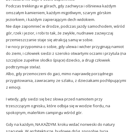
Podczas trekkingu w górach, gdy zachwyca i olśniewa każdym
omszałym kamieniem, każdym migotliwym, szarym górskim
jeziorkiem, i każdym zapierającym dech widokiem.
Nie daje zapomnieć w drodze, podczas jazdy samochodem, wśród
gór, rzek i jezior, i robi to tak, że zwykłe, nudnawe zazwyczaj
przemieszczanie staje się atrakcją samą w sobie.
I w nocy przypomina o sobie, gdy ulewa i wicher przyginają namiot
do ziemi, i człowiek siedzi z szeroko otwartymi oczami i przytula (na
szczęście zupełnie słodko śpiące) dziecko, a drugi człowiek
podtrzymuje stelaż.
Albo, gdy przemoczeni do gaci, mimo naprawdę porządnego
przygotowania, zawracamy ze szlaku, z dzieciakami pochlipującymi
z emocji.
I wtedy, gdy siedzi się bez słowa przed namiotem przy
trzeszczącym ognisku, które odbija się w wodzie fiordu, na
spokojnym, maleńkim campingu wśród gór.
Gdy na każdym, NA.KAŻDYM. kroku widać norweski do natury
szacunek. W architekturze, budowie dróg, sposobie życia.