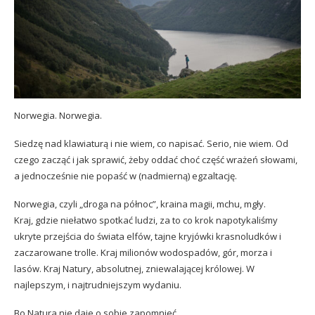
Norwegia. Norwegia.
Siedzę nad klawiaturą i nie wiem, co napisać. Serio, nie wiem. Od
czego zacząć i jak sprawić, żeby oddać choć część wrażeń słowami,
a jednocześnie nie popaść w (nadmierną) egzaltację.
Norwegia, czyli „droga na północ”, kraina magii, mchu, mgły.
Kraj, gdzie niełatwo spotkać ludzi, za to co krok napotykaliśmy
ukryte przejścia do świata elfów, tajne kryjówki krasnoludków i
zaczarowane trolle. Kraj milionów wodospadów, gór, morza i
lasów. Kraj Natury, absolutnej, zniewalającej królowej. W
najlepszym, i najtrudniejszym wydaniu.
Bo Natura nie daje o sobie zapomnieć.