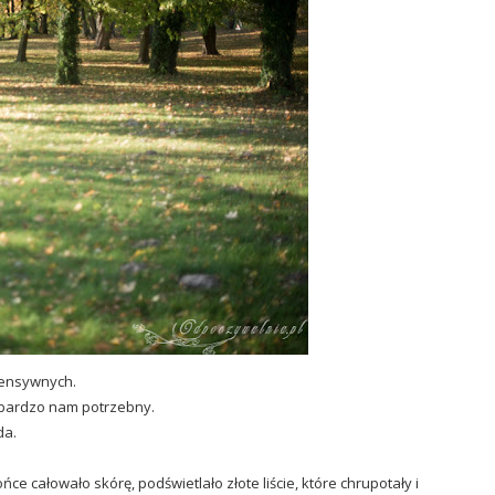
tensywnych.
k bardzo nam potrzebny.
da.
 całowało skórę, podświetlało złote liście, które chrupotały i