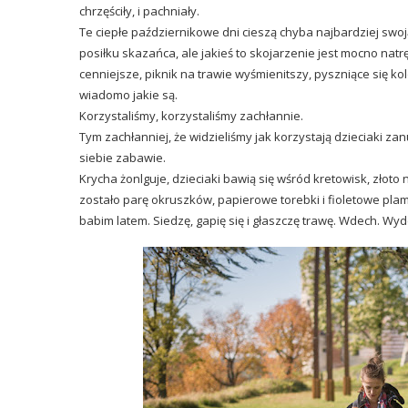
chrzęściły, i pachniały.
Te ciepłe październikowe dni cieszą chyba najbardziej swo
posiłku skazańca, ale jakieś to skojarzenie jest mocno natr
cenniejsze, piknik na trawie wyśmienitszy, pyszniące się k
wiadomo jakie są.
Korzystaliśmy, korzystaliśmy zachłannie.
Tym zachłanniej, że widzieliśmy jak korzystają dzieciaki 
siebie zabawie.
Krycha żonlguje, dzieciaki bawią się wśród kretowisk, złoto
zostało parę okruszków, papierowe torebki i fioletowe plam
babim latem. Siedzę, gapię się i głaszczę trawę. Wdech. Wyde