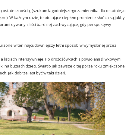
ją ostatecznością, (szukam łagodniejszego zamiennika dla ostatniego
ętne). W każdym razie, te otulające ciepłem promienie słońca są jakby
olorami dywany z liści bardziej zachwycające, gdy perspektywy
zanurzone w ten najcudowniejszy letni sposób w wymyślonej przez
 na liściach intensywnieje. Po drożdżówkach z powidłami śliwkowymi
ki na buziach dzieci. Światło jak zawsze o tej porze roku zmiękczone
ch. Jak dobrze jest być w taki dzień.