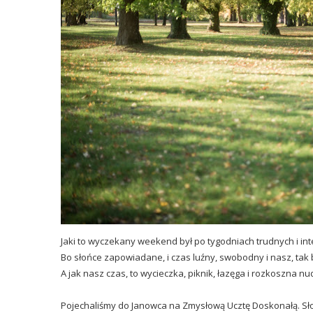
Jaki to wyczekany weekend był po tygodniach trudnych i in
Bo słońce zapowiadane, i czas luźny, swobodny i nasz, ta
A jak nasz czas, to wycieczka, piknik, łazęga i rozkoszna nu
Pojechaliśmy do Janowca na Zmysłową Ucztę Doskonałą. Słońce