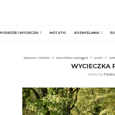
PODRÓŻE I WYCIECZKI
MÓJ STYL
ROZMYŚLANIA
EU
aktywnie z dziećmi
dzieciństwo unplugged
jesień
lub
WYCIECZKA 
written by
Paulin