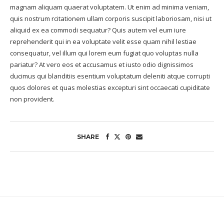
magnam aliquam quaerat voluptatem. Ut enim ad minima veniam,
quis nostrum rcitationem ullam corporis suscipit laboriosam, nisi ut
aliquid ex ea commodi sequatur? Quis autem vel eum iure
reprehenderit qui in ea voluptate velit esse quam nihil lestiae
consequatur, vel illum qui lorem eum fugiat quo voluptas nulla
pariatur? At vero eos et accusamus et iusto odio dignissimos
ducimus qui blanditiis esentium voluptatum deleniti atque corrupti
quos dolores et quas molestias excepturi sint occaecati cupiditate
non provident.
SHARE