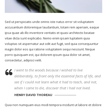
Sed ut perspiciatis unde omnis iste natus error sit voluptatem
accusantium doloremque laudantium, totam rem aperiam, eaque
ipsa quae ab illo inventore veritatis et quasi architecto beatae
vitae dicta sunt explicabo. Nemo enim ipsam luptatem quia
voluptas sit aspernatur aut odit aut fugit, sed quia consequuntur
magni dolor eos qui ratione voluptatem sequi nesciunt. Neque
porro quisquam est, qui dolorem ipsum quia dolor sit amet,
consectetur, adipisci velit.
I went to the woods because I wished to live
deliberately, to front only the essential facts of life, and
see if I could not learn what it had to teach, and not,
when I came to die, discover that I had not lived.
HENRY DAVID THOREAU
Quia non numquam eius modi tempora incidunt ut labore et dolore