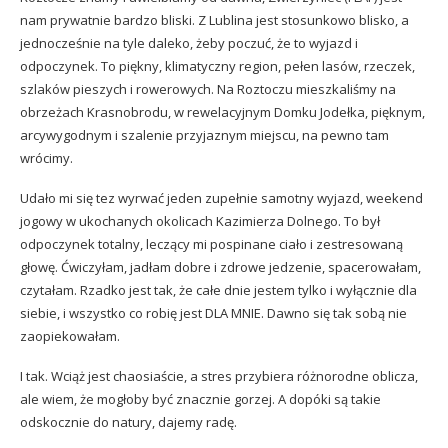
nam prywatnie bardzo bliski. Z Lublina jest stosunkowo blisko, a
jednocześnie na tyle daleko, żeby poczuć, że to wyjazd i
odpoczynek. To piękny, klimatyczny region, pełen lasów, rzeczek,
szlaków pieszych i rowerowych. Na Roztoczu mieszkaliśmy na
obrzeżach Krasnobrodu, w rewelacyjnym
Domku Jodełka
, pięknym,
arcywygodnym i szalenie przyjaznym miejscu, na pewno tam
wrócimy.
Udało mi się tez wyrwać jeden zupełnie samotny wyjazd, weekend
jogowy w ukochanych okolicach
Kazimierza Dolnego
. To był
odpoczynek totalny, leczący mi pospinane ciało i zestresowaną
głowę. Ćwiczyłam, jadłam dobre i zdrowe jedzenie, spacerowałam,
czytałam. Rzadko jest tak, że całe dnie jestem tylko i wyłącznie dla
siebie, i wszystko co robię jest DLA MNIE. Dawno się tak sobą nie
zaopiekowałam.
I tak. Wciąż jest chaosiaście, a stres przybiera różnorodne oblicza,
ale wiem, że mogłoby być znacznie gorzej. A dopóki są takie
odskocznie do natury, dajemy radę.