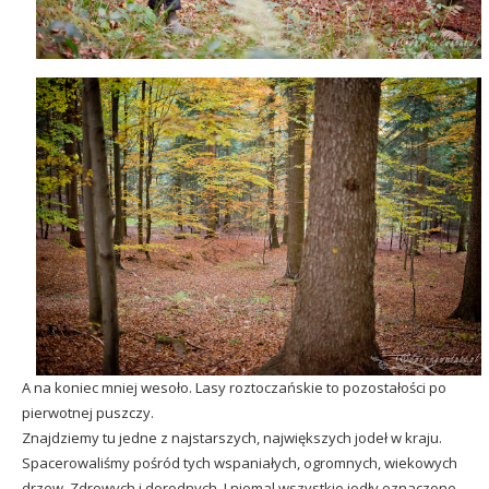
A na koniec mniej wesoło. Lasy roztoczańskie to pozostałości po
pierwotnej puszczy.
Znajdziemy tu jedne z najstarszych, największych jodeł w kraju.
Spacerowaliśmy pośród tych wspaniałych, ogromnych, wiekowych
drzew. Zdrowych i dorodnych. I niemal wszystkie jodły oznaczone