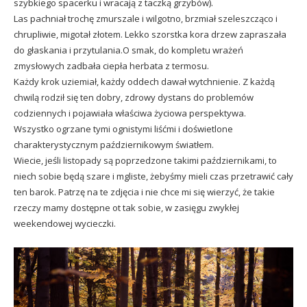
szybkiego spacerku i wracają z taczką grzybów).
Las pachniał trochę zmurszale i wilgotno, brzmiał szeleszcząco i
chrupliwie, migotał złotem. Lekko szorstka kora drzew zapraszała
do głaskania i przytulania.O smak, do kompletu wrażeń
zmysłowych zadbała ciepła herbata z termosu.
Każdy krok uziemiał, każdy oddech dawał wytchnienie. Z każdą
chwilą rodził się ten dobry, zdrowy dystans do problemów
codziennych i pojawiała właściwa życiowa perspektywa.
Wszystko ogrzane tymi ognistymi liśćmi i doświetlone
charakterystycznym październikowym światłem.
Wiecie, jeśli listopady są poprzedzone takimi październikami, to
niech sobie będą szare i mgliste, żebyśmy mieli czas przetrawić cały
ten barok. Patrzę na te zdjęcia i nie chce mi się wierzyć, że takie
rzeczy mamy dostępne ot tak sobie, w zasięgu zwykłej
weekendowej wycieczki.