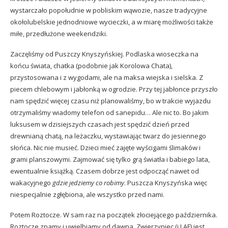
wystarczało popołudnie w pobliskim wąwozie, nasze tradycyjne
okołolubelskie jednodniowe wycieczki, a w miarę możliwości także
miłe, przedłużone weekendziki.
Zaczęliśmy od Puszczy Knyszyńskiej. Podlaska wioseczka na
końcu świata, chatka (podobnie jak
Korolowa Chata
),
przystosowana i z wygodami, ale na maksa wiejska i sielska. Z
piecem chlebowym i jabłonką w ogrodzie. Przy tej jabłonce przyszło
nam spędzić więcej czasu niż planowaliśmy, bo w trakcie wyjazdu
otrzymaliśmy wiadomy telefon od sanepidu… Ale nic to. Bo jakim
luksusem w dzisiejszych czasach jest spędzić dzień przed
drewnianą chatą, na leżaczku, wystawiając twarz do jesiennego
słońca. Nic nie musieć. Dzieci mieć zajęte wyścigami ślimaków i
grami planszowymi. Zajmować się tylko grą światła i babiego lata,
ewentualnie książką. Czasem dobrze jest odpocząć nawet od
wakacyjnego
gdzie jedziemy co robimy
. Puszcza Knyszyńska więc
niespecjalnie zgłębiona, ale wszystko przed nami.
Potem Roztocze. W sam raz na początek złociejącego października.
Roztocze znamy i uwielbiamy od dawna, Zwierzyniec (i LAF) jest