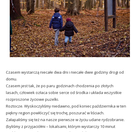
Czasem wystarczą niecałe dwa dni i niecałe dwie godziny drogi od
domu.
Czasem jest tak, że po paru godzinach chodzenia po złotych
lasach, człowiek ozłaca sobie serce od środka i układa wszystkie
rozproszone życiowe puzelki.
Roztocze. Wyskoczyliśmy niedawno, pod koniec października w ten
piękny region powłóczyć się trochę, poszurać w liściach.
Załapaliśmy się też na nasze pierwsze w życiu udane rydzobranie.
(byliśmy z przyjaciółmi – lokalsami, którym wystarczy 10 minut