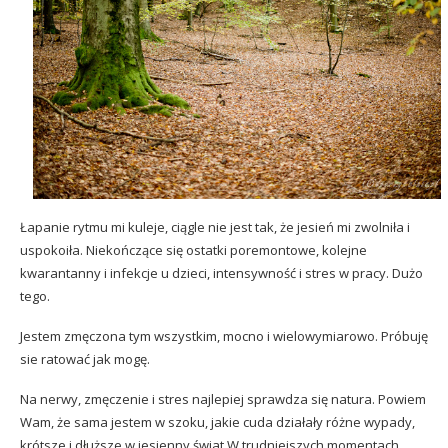
Łapanie rytmu mi kuleje, ciągle nie jest tak, że jesień mi zwolniła i
uspokoiła. Niekończące się ostatki poremontowe, kolejne
kwarantanny i infekcje u dzieci, intensywność i stres w pracy. Dużo
tego.
Jestem zmęczona tym wszystkim, mocno i wielowymiarowo. Próbuję
sie ratować jak mogę.
Na nerwy, zmęczenie i stres najlepiej sprawdza się natura. Powiem
Wam, że sama jestem w szoku, jakie cuda działały różne wypady,
krótsze i dłuższe w jesienny świat.W trudniejszych momentach,