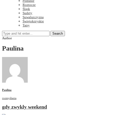
Podlasie
Roztocze
Śląsk
Sudety
Suwalszczyzna
Świętokrzyskie
Tatry
Search
Author
Paulina
Paulina
rozmyślania
gdy zwykły weekend