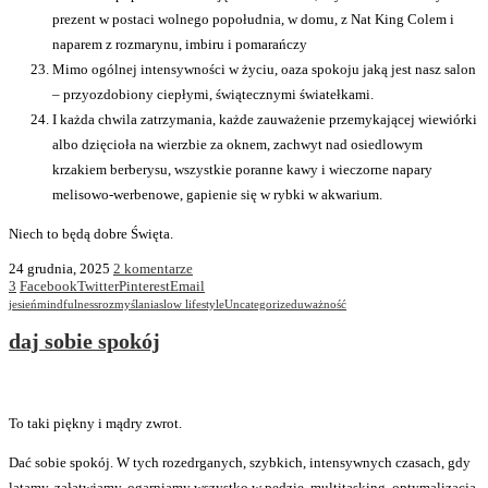
prezent w postaci wolnego popołudnia, w domu, z Nat King Colem i
naparem z rozmarynu, imbiru i pomarańczy
Mimo ogólnej intensywności w życiu, oaza spokoju jaką jest nasz salon
– przyozdobiony ciepłymi, świątecznymi światełkami.
I każda chwila zatrzymania, każde zauważenie przemykającej wiewiórki
albo dzięcioła na wierzbie za oknem, zachwyt nad osiedlowym
krzakiem berberysu, wszystkie poranne kawy i wieczorne napary
melisowo-werbenowe, gapienie się w rybki w akwarium.
Niech to będą dobre Święta.
24 grudnia, 2025
2 komentarze
3
Facebook
Twitter
Pinterest
Email
jesień
mindfulness
rozmyślania
slow lifestyle
Uncategorized
uważność
daj sobie spokój
To taki piękny i mądry zwrot.
Dać sobie spokój. W tych rozedrganych, szybkich, intensywnych czasach, gdy
latamy, załatwiamy, ogarniamy wszystko w pędzie, multitasking, optymalizacja,