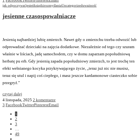
1
Facebook
Twitter
Pinterest
Email
jak odpoczywać
jesień
książki
rozmyślania
Uncategorized
uważność
jesienne czasospowalniacze
Jesienią najbardziej lubię zmierzch. Nawet gdy o zmierzchu trzeba odwozić lub
odprowadzać dzieciaki na zajęcia dodatkowe. Niezależnie od tego czy szuram
właśnie w liściach, jadę samochodem, czy w domu zaparzam popołudniową
herbatę pu erh. Gdy jesienią zapada popołudniowy zmierzch, to jest trochę ten
efekt wełnianego kocyka przykrywającego życie, „teraz już nic nie musisz,
teraz się utul i napij coś ciepłego, i masz jeszcze kardamonowe ciasteczko sobie
przegryź.”
czytaj dalej
4 listopada, 2025
2 komentarze
3
Facebook
Twitter
Pinterest
Email
1
2
3
…
49