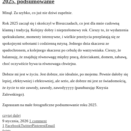
2025. podsumowanie
Minął. Za szybko, co już nie dziwi zupełnie.
Rok 2025 zaczął się i skończył w Bieszczadach, co jest dla mnie cudowną
klamrą i tradycją. Kolejny dobry i nieprzełomowy rok. Cieszy to, że wydarzenia
spektakularne, momenty intensywne, i wielkie przeżycia przeplatają się ze
spokojnymi sobotami i codzienną rutyną. Jednego dnia skaczesz ze
spadochronem, a kolejnego skaczesz po cebulę do warzywniaka. Cieszy, że
balansuję, że znajduję równowagę między pracą, dzieciakami, domem, zabawą,
choć oczywiście bywa ta równowaga chwiejna.
Dobrze mi jest w życiu. Jest dobrze, nie idealnie, po mojemu. Pewnie dałoby się
lepiej, efektywniej i efektowniej, ale serio, ale dobrze mi jest ze świadomością,
że życie to nie zawody, zawody, zawodyyyyy (parafrazując Krzysia
Zalewskiego).
Zapraszam na małe fotograficzne podsumowanie roku 2025.
czytaj dalej
9 stycznia, 2026
1 comment
1
Facebook
Twitter
Pinterest
Email
święta