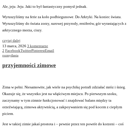
Ale, jeju. Jeju. Jaki to był fantastyczny pomysł jednak.
Wyruszyliśmy na ferie za koło podbiegunowe. Do Arktyki. Na koniec świata.
Wyruszyliśmy do świata zorzy, surowej przyrody, reniferów, gór wyrastających z
arktycznego morza, ciszy.
czytaj dalej
13 marca, 2026
3 komentarze
2
Facebook
Twitter
Pinterest
Email
rozmyślania
przyjemności zimowe
Zima w pełni. Niesamowite, jak wiele na psychikę potrafi zdziałać mróz i śnieg.
Okazuje się, że wszystko jest na włąściwym miejscu. Po pierwszym szoku,
zaczynamy w tym zimnie funkcjonować i znajdować balans między ta
orzeźwiającą, zimowa aktywnścią, a zakpoywaniem się pod kocem z ciepłym
piciem.
Jest w takiej zimie jakaś prostota i – pewnie przez ten powrót do korzeni – coś