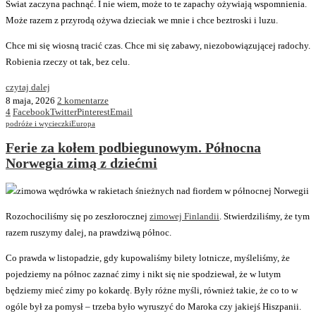
Świat zaczyna pachnąć. I nie wiem, może to te zapachy ożywiają wspomnienia.
Może razem z przyrodą ożywa dzieciak we mnie i chce beztroski i luzu.
Chce mi się wiosną tracić czas. Chce mi się zabawy, niezobowiązującej radochy.
Robienia rzeczy ot tak, bez celu.
czytaj dalej
8 maja, 2026
2 komentarze
4
Facebook
Twitter
Pinterest
Email
podróże i wycieczki
Europa
Ferie za kołem podbiegunowym. Północna
Norwegia zimą z dziećmi
Rozochociliśmy się po zeszłorocznej
zimowej Finlandii
. Stwierdziliśmy, że tym
razem ruszymy dalej, na prawdziwą północ.
Co prawda w listopadzie, gdy kupowaliśmy bilety lotnicze, myśleliśmy, że
pojedziemy na północ zaznać zimy i nikt się nie spodziewał, że w lutym
będziemy mieć zimy po kokardę. Były różne myśli, również takie, że co to w
ogóle był za pomysł – trzeba było wyruszyć do Maroka czy jakiejś Hiszpanii.