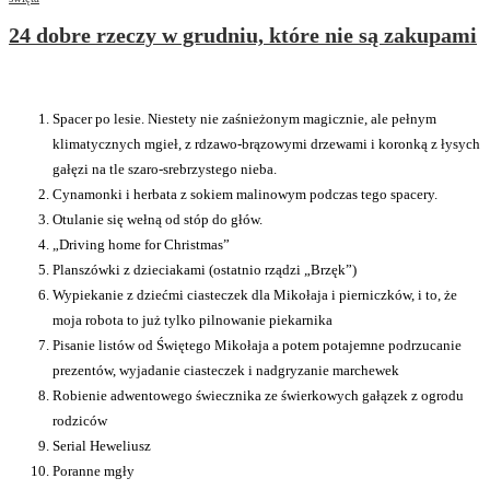
24 dobre rzeczy w grudniu, które nie są zakupami
Spacer po lesie. Niestety nie zaśnieżonym magicznie, ale pełnym
klimatycznych mgieł, z rdzawo-brązowymi drzewami i koronką z łysych
gałęzi na tle szaro-srebrzystego nieba.
Cynamonki i herbata z sokiem malinowym podczas tego spacery.
Otulanie się wełną od stóp do głów.
„Driving home for Christmas”
Planszówki z dzieciakami (ostatnio rządzi „Brzęk”)
Wypiekanie z dziećmi ciasteczek dla Mikołaja i pierniczków, i to, że
moja robota to już tylko pilnowanie piekarnika
Pisanie listów od Świętego Mikołaja a potem potajemne podrzucanie
prezentów, wyjadanie ciasteczek i nadgryzanie marchewek
Robienie adwentowego świecznika ze świerkowych gałązek z ogrodu
rodziców
Serial Heweliusz
Poranne mgły