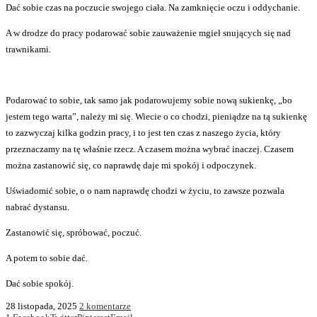
Dać sobie czas na poczucie swojego ciała. Na zamknięcie oczu i oddychanie.
A w drodze do pracy podarować sobie zauważenie mgieł snujących się nad
trawnikami.
Podarować to sobie, tak samo jak podarowujemy sobie nową sukienkę, „bo
jestem tego warta”, należy mi się. Wiecie o co chodzi, pieniądze na tą sukienkę
to zazwyczaj kilka godzin pracy, i to jest ten czas z naszego życia, który
przeznaczamy na tę właśnie rzecz. A czasem można wybrać inaczej. Czasem
można zastanowić się, co naprawdę daje mi spokój i odpoczynek.
Uświadomić sobie, o o nam naprawdę chodzi w życiu, to zawsze pozwala
nabrać dystansu.
Zastanowić się, spróbować, poczuć.
A potem to sobie dać.
Dać sobie spokój.
28 listopada, 2025
2 komentarze