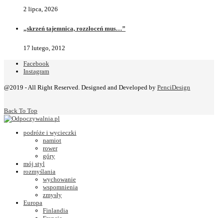
2 lipca, 2026
„skrzeń tajemnica, rozzłoceń mus…”
17 lutego, 2012
Facebook
Instagram
@2019 - All Right Reserved. Designed and Developed by
PenciDesign
Back To Top
podróże i wycieczki
namiot
rower
góry
mój styl
rozmyślania
wychowanie
wspomnienia
zmysły
Europa
Finlandia