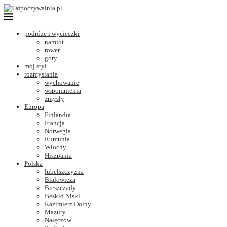
podróże i wycieczki
namiot
rower
góry
mój styl
rozmyślania
wychowanie
wspomnienia
zmysły
Europa
Finlandia
Francja
Norwegia
Rumunia
Włochy
Hiszpania
Polska
lubelszczyzna
Białowieża
Bieszczady
Beskid Niski
Kazimierz Dolny
Mazury
Nałęczów