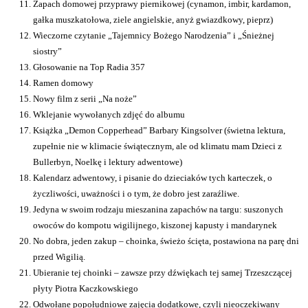
Zapach domowej przyprawy piernikowej (cynamon, imbir, kardamon,
gałka muszkatołowa, ziele angielskie, anyż gwiazdkowy, pieprz)
Wieczorne czytanie „Tajemnicy Bożego Narodzenia” i „Śnieżnej
siostry”
Głosowanie na Top Radia 357
Ramen domowy
Nowy film z serii „Na noże”
Wklejanie wywołanych zdjęć do albumu
Książka „Demon Copperhead” Barbary Kingsolver (świetna lektura,
zupełnie nie w klimacie świątecznym, ale od klimatu mam Dzieci z
Bullerbyn, Noelkę i lektury adwentowe)
Kalendarz adwentowy, i pisanie do dzieciaków tych karteczek, o
życzliwości, uważności i o tym, że dobro jest zaraźliwe.
Jedyna w swoim rodzaju mieszanina zapachów na targu: suszonych
owoców do kompotu wigilijnego, kiszonej kapusty i mandarynek
No dobra, jeden zakup – choinka, świeżo ścięta, postawiona na parę dni
przed Wigilią.
Ubieranie tej choinki – zawsze przy dźwiękach tej samej Trzeszczącej
płyty Piotra Kaczkowskiego
Odwołane popołudniowe zajęcia dodatkowe, czyli nieoczekiwany