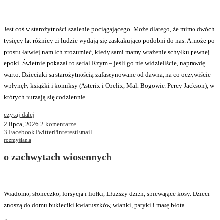
Jest coś w starożytności szalenie pociągającego. Może dlatego, że mimo dwóch
tysięcy lat różnicy ci ludzie wydają się zaskakująco podobni do nas. A może po
prostu łatwiej nam ich zrozumieć, kiedy sami mamy wrażenie schyłku pewnej
epoki. Świetnie pokazał to serial Rzym – jeśli go nie widzieliście, naprawdę
warto. Dzieciaki sa starożytnością zafascynowane od dawna, na co oczywiście
wpłynęły książki i komiksy (Asterix i Obelix, Mali Bogowie, Percy Jackson), w
których nurzają się codziennie.
czytaj dalej
2 lipca, 2026
2 komentarze
3
Facebook
Twitter
Pinterest
Email
rozmyślania
o zachwytach wiosennych
Wiadomo, słoneczko, forsycja i fiołki, Dłuższy dzień, śpiewające kosy. Dzieci
znoszą do domu bukieciki kwiatuszków, wianki, patyki i masę błota