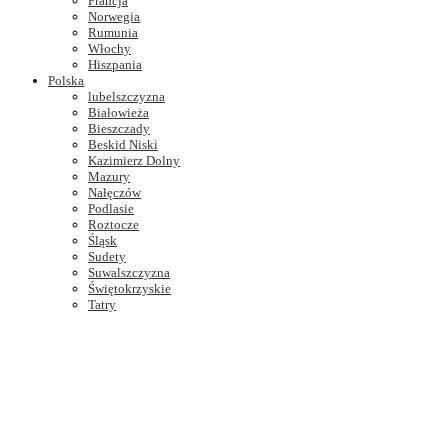
Francja
Norwegia
Rumunia
Włochy
Hiszpania
Polska
lubelszczyzna
Białowieża
Bieszczady
Beskid Niski
Kazimierz Dolny
Mazury
Nałęczów
Podlasie
Roztocze
Śląsk
Sudety
Suwalszczyzna
Świętokrzyskie
Tatry