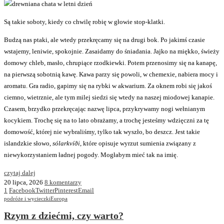
Są takie soboty, kiedy co chwilę robię w głowie stop-klatki.
Budzą nas ptaki, ale wtedy przekręcamy się na drugi bok. Po jakimś czasie
wstajemy, leniwie, spokojnie. Zasaidamy do śniadania. Jajko na miękko, świeży
domowy chleb, masło, chrupiące rzodkiewki. Potem przenosimy się na kanapę,
na pierwszą sobotnią kawę. Kawa parzy się powoli, w chemexie, nabiera mocy i
aromatu. Gra radio, gapimy się na rybki w akwarium. Za oknem robi się jakoś
ciemno, wietrznie, ale tym milej siedzi się wtedy na naszej miodowej kanapie.
Czasem, brzydko przekręcając nazwę lipca, przykrywamy nogi wełnianym
kocykiem. Trochę się na to lato obrażamy, a trochę jesteśmy wdzięczni za tę
domowość, której nie wybraliśmy, tylko tak wyszło, bo deszcz. Jest takie
islandzkie słowo,
sólarkvíði
, które opisuje wyrzut sumienia związany z
niewykorzystaniem ładnej pogody. Mogłabym mieć tak na imię.
czytaj dalej
20 lipca, 2026
8 komentarzy
1
Facebook
Twitter
Pinterest
Email
podróże i wycieczki
Europa
Rzym z dziećmi, czy warto?