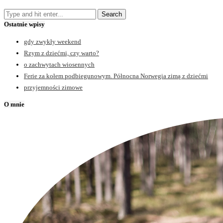
Ostatnie wpisy
gdy zwykły weekend
Rzym z dziećmi, czy warto?
o zachwytach wiosennych
Ferie za kołem podbiegunowym. Północna Norwegia zimą z dziećmi
przyjemności zimowe
O mnie