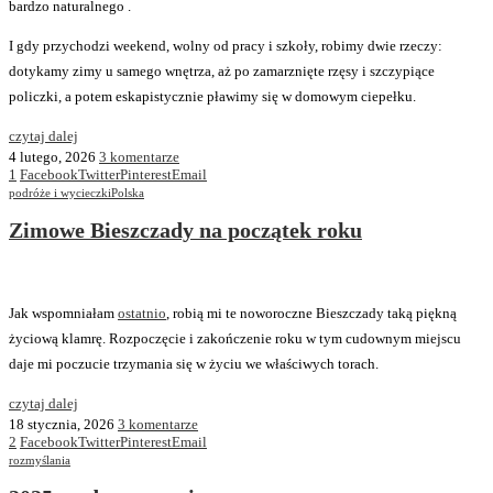
bardzo naturalnego .
I gdy przychodzi weekend, wolny od pracy i szkoły, robimy dwie rzeczy:
dotykamy zimy u samego wnętrza, aż po zamarznięte rzęsy i szczypiące
policzki, a potem eskapistycznie pławimy się w domowym ciepełku.
czytaj dalej
4 lutego, 2026
3 komentarze
1
Facebook
Twitter
Pinterest
Email
podróże i wycieczki
Polska
Zimowe Bieszczady na początek roku
Jak wspomniałam
ostatnio
, robią mi te noworoczne Bieszczady taką piękną
życiową klamrę. Rozpoczęcie i zakończenie roku w tym cudownym miejscu
daje mi poczucie trzymania się w życiu we właściwych torach.
czytaj dalej
18 stycznia, 2026
3 komentarze
2
Facebook
Twitter
Pinterest
Email
rozmyślania