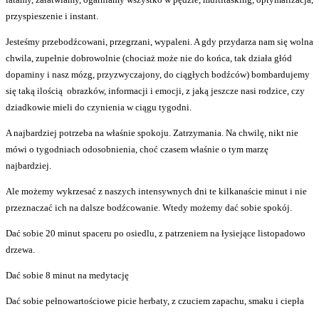
przyspieszenie i instant.
Jesteśmy przebodźcowani, przegrzani, wypaleni. A gdy przydarza nam się wolna
chwila, zupełnie dobrowolnie (chociaż może nie do końca, tak działa głód
dopaminy i nasz mózg, przyzwyczajony, do ciągłych bodźców) bombardujemy
się taką ilością obrazków, informacji i emocji, z jaką jeszcze nasi rodzice, czy
dziadkowie mieli do czynienia w ciągu tygodni.
A najbardziej potrzeba na właśnie spokoju. Zatrzymania. Na chwilę, nikt nie
mówi o tygodniach odosobnienia, choć czasem właśnie o tym marzę
najbardziej.
Ale możemy wykrzesać z naszych intensywnych dni te kilkanaście minut i nie
przeznaczać ich na dalsze bodźcowanie. Wtedy możemy dać sobie spokój.
Dać sobie 20 minut spaceru po osiedlu, z patrzeniem na łysiejące listopadowo
drzewa.
Dać sobie 8 minut na medytację
Dać sobie pełnowartościowe picie herbaty, z czuciem zapachu, smaku i ciepła