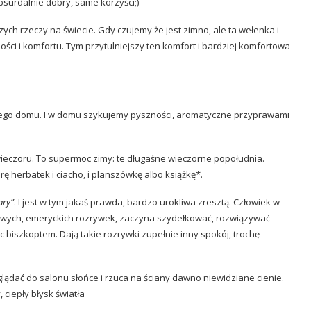
bsurdalnie dobry, same korzyści;)
zych rzeczy na świecie. Gdy czujemy że jest zimno, ale ta wełenka i
ości i komfortu. Tym przytulniejszy ten komfort i bardziej komfortowa
nego domu. I w domu szykujemy pyszności, aromatyczne przyprawami
ieczoru. To supermoc zimy: te długaśne wieczorne popołudnia.
ę herbatek i ciacho, i planszówkę albo książkę*.
ary”
. I jest w tym jakaś prawda, bardzo urokliwa zresztą. Człowiek w
ogowych, emeryckich rozrywek, zaczyna szydełkować, rozwiązywać
jąc biszkoptem. Dają takie rozrywki zupełnie inny spokój, trochę
lądać do salonu słońce i rzuca na ściany dawno niewidziane cienie.
 ciepły błysk światła