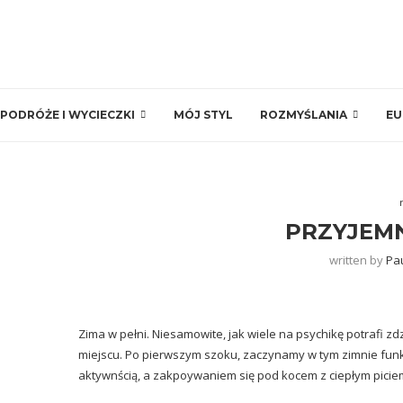
PODRÓŻE I WYCIECZKI
MÓJ STYL
ROZMYŚLANIA
EU
PRZYJEM
written by
Pa
Zima w pełni. Niesamowite, jak wiele na psychikę potrafi zdz
miejscu. Po pierwszym szoku, zaczynamy w tym zimnie fun
aktywnścią, a zakpoywaniem się pod kocem z ciepłym picie