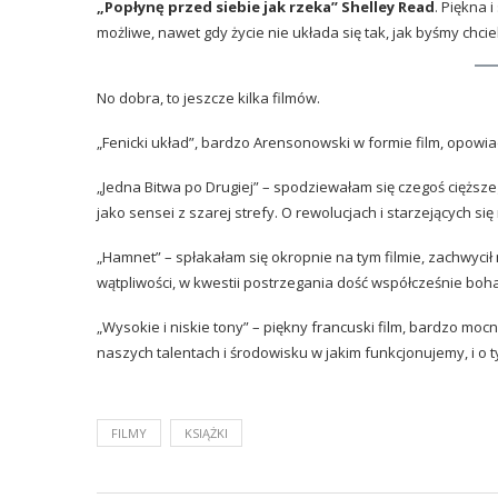
„Popłynę przed siebie jak rzeka” Shelley Read
. Piękna 
możliwe, nawet gdy życie nie układa się tak, jak byśmy chci
No dobra, to jeszcze kilka filmów.
„Fenicki układ”, bardzo Arensonowski w formie film, opowiada
„Jedna Bitwa po Drugiej” – spodziewałam się czegoś cięższe
jako sensei z szarej strefy. O rewolucjach i starzejących się
„Hamnet” – spłakałam się okropnie na tym filmie, zachwycił
wątpliwości, w kwestii postrzegania dość współcześnie bo
„Wysokie i niskie tony” – piękny francuski film, bardzo mo
naszych talentach i środowisku w jakim funkcjonujemy, i o 
FILMY
KSIĄŻKI