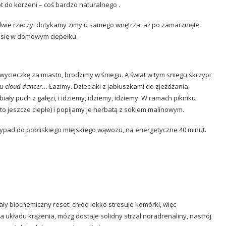
ót do korzeni – coś bardzo naturalnego .
 dwie rzeczy: dotykamy zimy u samego wnętrza, aż po zamarznięte
y się w domowym ciepełku.
 wycieczkę za miasto, brodzimy w śniegu. A świat w tym sniegu skrzypi
iu
cloud dancer
… Łazimy. Dzieciaki z jabłuszkami do zjeżdżania,
iały puch z gałęzi, i idziemy, idziemy, idziemy. W ramach pikniku
 jeszcze ciepłe) i popijamy je herbatą z sokiem malinowym.
 wypad do pobliskiego miejskiego wąwozu, na energetyczne 40 minut.
ły biochemiczny reset: chłód lekko stresuje komórki, więc
 układu krążenia, mózg dostaje solidny strzał noradrenaliny, nastrój