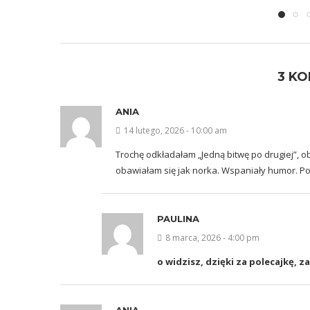
3 K
ANIA
14 lutego, 2026 - 10:00 am
Trochę odkładałam „Jedną bitwę po drugiej”, ob
obawiałam się jak norka. Wspaniały humor. Po
PAULINA
8 marca, 2026 - 4:00 pm
o widzisz, dzięki za polecajkę, za