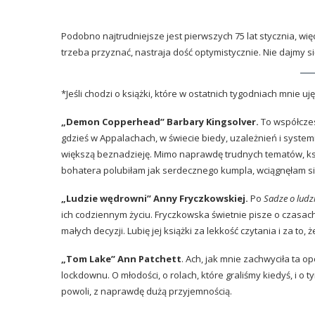
Podobno najtrudniejsze jest pierwszych 75 lat stycznia, więc
trzeba przyznać, nastraja dość optymistycznie. Nie dajmy si
*Jeśli chodzi o książki, które w ostatnich tygodniach mnie uję
„Demon Copperhead” Barbary Kingsolver.
To współcze
gdzieś w Appalachach, w świecie biedy, uzależnień i systemie
większą beznadzieję. Mimo naprawdę trudnych tematów, książ
bohatera polubiłam jak serdecznego kumpla, wciągnęłam się
„Ludzie wędrowni” Anny Fryczkowskiej.
Po
Sadze o ludz
ich codziennym życiu. Fryczkowska świetnie pisze o czasach,
małych decyzji. Lubię jej książki za lekkość czytania i za to, 
„Tom Lake” Ann Patchett
. Ach, jak mnie zachwyciła ta o
lockdownu. O młodości, o rolach, które graliśmy kiedyś, i o t
powoli, z naprawdę dużą przyjemnością.