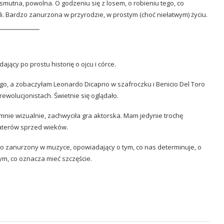
i smutna, powolna. O godzeniu się z losem, o robieniu tego, co
eli. Bardzo zanurzona w przyrodzie, w prostym (choć niełatwym) życiu.
jący po prostu historię o ojcu i córce.
go, a zobaczyłam Leonardo Dicaprio w szafroczku i Benicio Del Toro
 rewolucjonistach. Świetnie się oglądało.
 mnie wizualnie, zachwyciła gra aktorska. Mam jedynie trochę
haterów sprzed wieków.
cno zanurzony w muzyce, opowiadający o tym, co nas determinuje, o
tym, co oznacza mieć szczęście.