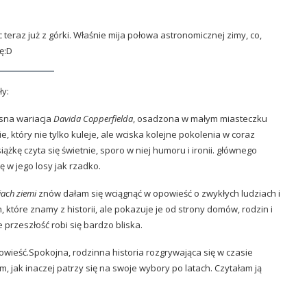
 teraz już z górki. Właśnie mija połowa astronomicznej zimy, co,
ę:D
ły:
sna wariacja
Davida Copperfielda
, osadzona w małym miasteczku
, który nie tylko kuleje, ale wciska kolejne pokolenia w coraz
kę czyta się świetnie, sporo w niej humoru i ironii. głównego
 w jego losy jak rzadko.
iach ziemi
znów dałam się wciągnąć w opowieść o zwykłych ludziach i
 które znamy z historii, ale pokazuje je od strony domów, rodzin i
że przeszłość robi się bardzo bliska.
powieść.Spokojna, rodzinna historia rozgrywająca się w czasie
ym, jak inaczej patrzy się na swoje wybory po latach. Czytałam ją