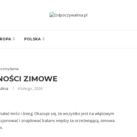
ROPA
POLSKA
rozmyślania
NOŚCI ZIMOWE
ulina
4 lutego, 2026
iałać mróz i śnieg. Okazuje się, że wszystko jest na włąściwym
kcjonować i znajdować balans między ta orzeźwiającą, zimowa
m.