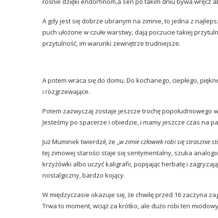
rośnie dzięki endorfinom,a sen po takim dniu bywa wręcz a
A gdy jest się dobrze ubranym na zimnie, to jedna z najleps
puch ułożone w czułe warstwy, dają poczucie takiej przytuln
przytulność, im warunki zewnętrze trudniejsze.
A potem wraca się do domu. Do kochanego, ciepłego, pięk
i rozgrzewające.
Potem zazwyczaj zostaje jeszcze trochę popołudniowego w
Jesteśmy po spacerze i obiedzie, i mamy jeszcze czas na par
Już Muminek twierdził, że „
w zimie człowiek robi się strasznie st
tej zimowej starości staje się sentymentalny, szuka anal
krzyżówki albo uczyć kaligrafii, popijając herbatę i zagryza
nostalgiczny, bardzo kojący.
W międzyczasie okazuje się, że chwilę przed 16 zaczyna zag
Trwa to moment, wciąż za krótko, ale dużo robi ten miodowy,