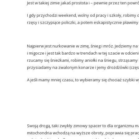
Jest w takiej zimie jakaś prostota i – pewnie przez ten powr
I gdy przychodzi weekend, wolny od pracy i szkoły, robimy
rzęsy i szczypiące policzki, a potem eskapistycznie pławim
Najpierw jest nurkowanie w zimę, śnieg i mróz. Jedziemy na
i migocze i jest tak bardzo w trendach w tej szacie w odcien
rzucamy się śnieżkami, robimy aniołki na śniegu, strząsamy b
przysiadamy na zwalonym konarze i jemy drożdżówki (często
A jeśli mamy mniej czasu, to wybieramy się chociaż szybki
Swoją drogą, taki zwykły zimowy spacer to dla organizmu ma
mitochondria wchodzą na wyższe obroty, poprawia się praca