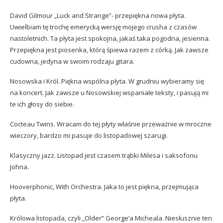
David Gilmour „Luck and Strange”- przepiękna nowa płyta.
Uwielbiam tę trochę emerycką wersję mojego crusha z czasów
nastoletnich. Ta płyta jest spokojna, jakaś taka pogodna, jesienna.
Przepiękna jest piosenka, którą śpiewa razem z córką. Jak zawsze
cudowna, jedyna w swoim rodzaju gitara.
Nosowska i Król. Piękna wspólna płyta. W grudniu wybieramy się
na koncert. Jak zawsze u Nosowskiej wspaniałe teksty, i pasują mi
te ich głosy do siebie.
Cocteau Twins. Wracam do tej płyty właśnie przeważnie w mroczne
wieczory, bardzo mi pasuje do listopadowej szarugi.
Klasyczny jazz. Listopad jest czasem trąbki Milesa i saksofonu
Johna.
Hooverphonic, With Orchestra. Jaka to jest piękna, przejmująca
płyta.
Królowa listopada, czyli „Older” George’a Micheala. Niesłusznie ten