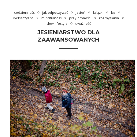
codzienność
jak odpoczywać
jesień
książki
las
lubelszczyzna
mindfulness
przyjemności
rozmyślania
slow lifestyle
uważność
JESIENIARSTWO DLA
ZAAWANSOWANYCH