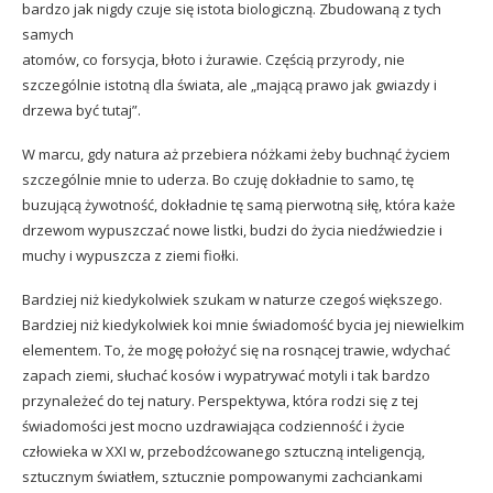
bardzo jak nigdy czuje się istota biologiczną. Zbudowaną z tych
samych
atomów, co forsycja, błoto i żurawie. Częścią przyrody, nie
szczególnie istotną dla świata, ale „mającą prawo jak gwiazdy i
drzewa być tutaj”.
W marcu, gdy natura aż przebiera nóżkami żeby buchnąć życiem
szczególnie mnie to uderza. Bo czuję dokładnie to samo, tę
buzującą żywotność, dokładnie tę samą pierwotną siłę, która każe
drzewom wypuszczać nowe listki, budzi do życia niedźwiedzie i
muchy i wypuszcza z ziemi fiołki.
Bardziej niż kiedykolwiek szukam w naturze czegoś większego.
Bardziej niż kiedykolwiek koi mnie świadomość bycia jej niewielkim
elementem. To, że mogę położyć się na rosnącej trawie, wdychać
zapach ziemi, słuchać kosów i wypatrywać motyli i tak bardzo
przynależeć do tej natury. Perspektywa, która rodzi się z tej
świadomości jest mocno uzdrawiająca codzienność i życie
człowieka w XXI w, przebodźcowanego sztuczną inteligencją,
sztucznym światłem, sztucznie pompowanymi zachciankami