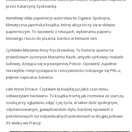
przez Katarzynę Zyskowską
Kameliowy sklep papierniczy
autorstwa Ito Ogawa. Spokojna,
klimatyczna japońska książka, której akcja toczy się w sklepie
papierniczym. To opowieść o relacjach, wybieraniu papieru
listowego i tuszu do pisania, bardzo w klimacie zen.
Cyrkówka Marianna
Anny Fryczkowskiej. To historia oparta na
prawdziwym życiorysie Marianny Razik, artystki cyrkowej i malarki
ludowej, dziejąca się w powojennej Polsce. Opowieść zupełnie
niezwykła i nieprzystająca to rzeczywistości rodzącego się PRL-u,
pięknie napisana, barwna.
Lata
Annie Ernaux. Czytałam tę książkę już jakiś czas temu,
odświeżyłam niedawno. To książka trochę jak rozmowa ze starszą
osobą przy oglądaniu zdjęć z jej życia, w takim dość spokojnym,
zdystansowanym, gawędziarskim stylu, bardziej opowieść o
pokoleniowych niż indywidualnych pokoleniach w drugiej połowie
XX wieku we Francji.