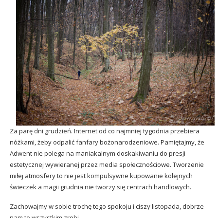
Za parę dni grudzień. Internet od co najmniej tygodnia przebiera
nóżkami, żeby odpalić fanfary bożonarodzeniowe. Pamiętajmy, że
Adwent nie polega na maniakalnym doskakiwaniu do presji
estetycznej wywieranej przez media społecznościowe. Tworzenie
miłej atmosfery to nie jest kompulsywne kupowanie kolejnych
świeczek a magii grudnia nie tworzy się centrach handlowych.
Zachowajmy w sobie trochę tego spokoju i ciszy listopada, dobrze
nam to wszystkim zrobi.