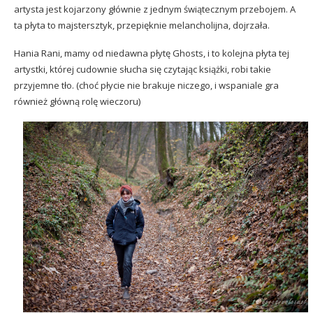
artysta jest kojarzony głównie z jednym świątecznym przebojem. A
ta płyta to majstersztyk, przepięknie melancholijna, dojrzała.
Hania Rani, mamy od niedawna płytę Ghosts, i to kolejna płyta tej
artystki, której cudownie słucha się czytając książki, robi takie
przyjemne tło. (choć płycie nie brakuje niczego, i wspaniale gra
również główną rolę wieczoru)