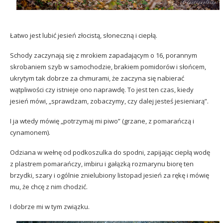
Łatwo jest lubić jesień złocistą, słoneczną i ciepłą.
Schody zaczynają się z mrokiem zapadającym o 16, porannym
skrobaniem szyb w samochodzie, brakiem pomidorów i słońcem,
ukrytym tak dobrze za chmurami, że zaczyna się nabierać
wątpliwości czy istnieje ono naprawdę. To jest ten czas, kiedy
jesień mówi, „sprawdzam, zobaczymy, czy dalej jesteś jesieniarą”.
I ja wtedy mówię „potrzymaj mi piwo” (grzane, z pomarańczą i
cynamonem).
Odziana w wełnę od podkoszulka do spodni, zapijając ciepłą wodę
z plastrem pomarańczy, imbiru i gałązką rozmarynu biorę ten
brzydki, szary i ogólnie znielubiony listopad jesień za rękę i mówię
mu, że chcę z nim chodzić.
I dobrze mi w tym związku.