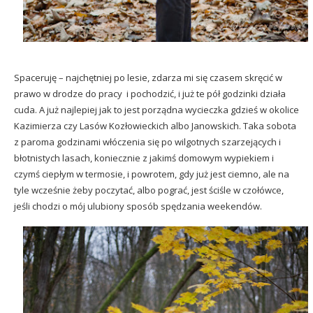
Spaceruję – najchętniej po lesie, zdarza mi się czasem skręcić w
prawo w drodze do pracy i pochodzić, i już te pół godzinki działa
cuda. A już najlepiej jak to jest porządna wycieczka gdzieś w okolice
Kazimierza czy Lasów Kozłowieckich albo Janowskich. Taka sobota
z paroma godzinami włóczenia się po wilgotnych szarzejących i
błotnistych lasach, koniecznie z jakimś domowym wypiekiem i
czymś ciepłym w termosie, i powrotem, gdy już jest ciemno, ale na
tyle wcześnie żeby poczytać, albo pograć, jest ściśle w czołówce,
jeśli chodzi o mój ulubiony sposób spędzania weekendów.