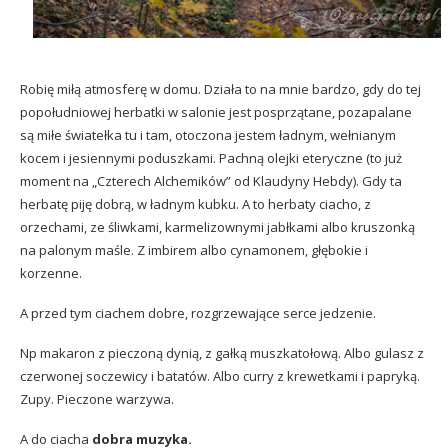
Robię miłą atmosferę w domu. Działa to na mnie bardzo, gdy do tej
popołudniowej herbatki w salonie jest posprzątane, pozapalane
są miłe światełka tu i tam, otoczona jestem ładnym, wełnianym
kocem i jesiennymi poduszkami. Pachną olejki eteryczne (to już
moment na „Czterech Alchemików” od Klaudyny Hebdy). Gdy ta
herbatę piję dobrą, w ładnym kubku. A to herbaty ciacho, z
orzechami, ze śliwkami, karmelizownymi jabłkami albo kruszonką
na palonym maśle. Z imbirem albo cynamonem, głębokie i
korzenne.
A przed tym ciachem dobre, rozgrzewające serce jedzenie.
Np makaron z pieczoną dynią, z gałką muszkatołową. Albo gulasz z
czerwonej soczewicy i batatów. Albo curry z krewetkami i papryką.
Zupy. Pieczone warzywa.
A do ciacha
dobra muzyka.