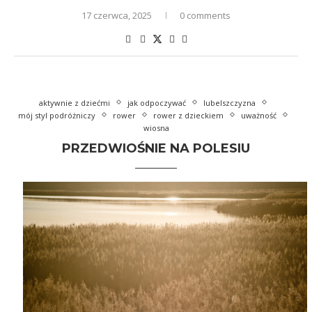
17 czerwca, 2025
0 comments
aktywnie z dziećmi
jak odpoczywać
lubelszczyzna
mój styl podróżniczy
rower
rower z dzieckiem
uważność
wiosna
PRZEDWIOŚNIE NA POLESIU