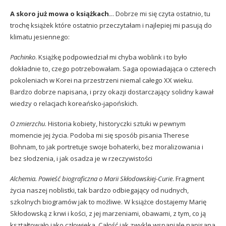
A skoro już mowa o książkach.
.. Dobrze mi się czyta ostatnio, tu
trochę książek które ostatnio przeczytałam i najlepiej mi pasują do
klimatu jesiennego:
Pachinko
. Książkę podpowiedział mi chyba woblink i to było
dokładnie to, czego potrzebowałam. Saga opowiadająca o czterech
pokoleniach w Korei na przestrzeni niemal całego XX wieku.
Bardzo dobrze napisana, i przy okazji dostarczający solidny kawał
wiedzy o relacjach koreańsko-japońskich.
O zmierzchu
. Historia kobiety, historyczki sztuki w pewnym
momencie jej życia. Podoba mi się sposób pisania Therese
Bohnam, to jak portretuje swoje bohaterki, bez moralizowania i
bez słodzenia, i jak osadza je w rzeczywistości
Alchemia.
Powieść biograficzna o Marii Skłodowskiej-Curie
.
Fragment
życia naszej noblistki, tak bardzo odbiegający od nudnych,
szkolnych biogramów jak to możliwe. W książce dostajemy Marię
Skłodowską z krwi i kości, z jej marzeniami, obawami, z tym, co ją
kształtowało jako człowieka. Całość jak zwykle wspaniale napisana