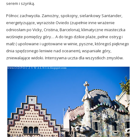
serem i szynką.
Północ zachwyciła. Zamożny, spokojny, sielankowy Santander,
energetyzujące, wyraziste Oviedo (zupełnie inne wrażenie
odniosłam po Vicky, Cristina, Barcelona), klimatyczne miasteczka
wciśnięte pomiędzy góry… A do tego dzikie plaże, pełne ostryg i
małż ( upolowane i ugotowane w winie, pyszne, któregoś pięknego
dnia spędzonego leniwie nad oceanem), wspaniałe góry,
zniewalające widoki. Intensywna uczta dla wszystkich zmysłów.