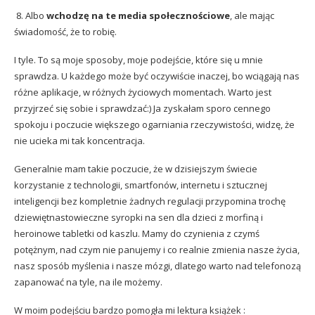
8. Albo
wchodzę na te media społecznościowe
, ale mając
świadomość, że to robię.
I tyle. To są moje sposoby, moje podejście, które się u mnie
sprawdza. U każdego może być oczywiście inaczej, bo wciągają nas
różne aplikacje, w różnych życiowych momentach. Warto jest
przyjrzeć się sobie i sprawdzać:) Ja zyskałam sporo cennego
spokoju i poczucie większego ogarniania rzeczywistości, widzę, że
nie ucieka mi tak koncentracja.
Generalnie mam takie poczucie, że w dzisiejszym świecie
korzystanie z technologii, smartfonów, internetu i sztucznej
inteligencji bez kompletnie żadnych regulacji przypomina trochę
dziewiętnastowieczne syropki na sen dla dzieci z morfiną i
heroinowe tabletki od kaszlu. Mamy do czynienia z czymś
potężnym, nad czym nie panujemy i co realnie zmienia nasze życia,
nasz sposób myślenia i nasze mózgi, dlatego warto nad telefonozą
zapanować na tyle, na ile możemy.
W moim podejściu bardzo pomogła mi lektura książek :