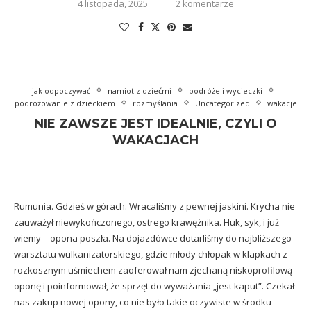
4 listopada, 2025
2 komentarze
jak odpoczywać
namiot z dziećmi
podróże i wycieczki
podróżowanie z dzieckiem
rozmyślania
Uncategorized
wakacje
NIE ZAWSZE JEST IDEALNIE, CZYLI O
WAKACJACH
Rumunia. Gdzieś w górach. Wracaliśmy z pewnej jaskini. Krycha nie
zauważył niewykończonego, ostrego krawężnika. Huk, syk, i już
wiemy – opona poszła. Na dojazdówce dotarliśmy do najbliższego
warsztatu wulkanizatorskiego, gdzie młody chłopak w klapkach z
rozkosznym uśmiechem zaoferował nam zjechaną niskoprofilową
oponę i poinformował, że sprzęt do wyważania „jest kaput”. Czekał
nas zakup nowej opony, co nie było takie oczywiste w środku