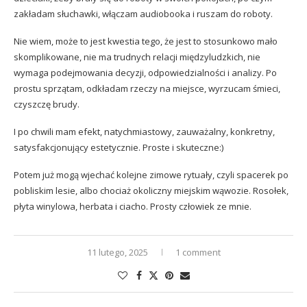
zakładam słuchawki, włączam audiobooka i ruszam do roboty.
Nie wiem, może to jest kwestia tego, że jest to stosunkowo mało
skomplikowane, nie ma trudnych relacji międzyludzkich, nie
wymaga podejmowania decyzji, odpowiedzialności i analizy. Po
prostu sprzątam, odkładam rzeczy na miejsce, wyrzucam śmieci,
czyszczę brudy.
I po chwili mam efekt, natychmiastowy, zauważalny, konkretny,
satysfakcjonujący estetycznie. Proste i skuteczne:)
Potem już mogą wjechać kolejne zimowe rytuały, czyli spacerek po
pobliskim lesie, albo chociaż okoliczny miejskim wąwozie. Rosołek,
płyta winylowa, herbata i ciacho. Prosty człowiek ze mnie.
11 lutego, 2025
1 comment