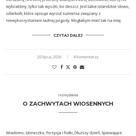
wybraliśmy, tylko tak wyszło, bo deszcz. Jest takie islandzkie słowo,
sólarkvíði
, które opisuje wyrzut sumienia związany z
niewykorzystaniem ładnej pogody. Mogłabym mieć tak na imię.
CZYTAJ DALEJ
20 lipca, 2026
8 komentarzy
rozmyślania
O ZACHWYTACH WIOSENNYCH
Wiadomo, słoneczko, forsycja i fiołki, Dłuższy dzień, śpiewające