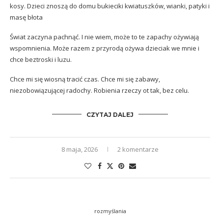
kosy. Dzieci znoszą do domu bukieciki kwiatuszków, wianki, patyki i
masę błota
Świat zaczyna pachnąć. I nie wiem, może to te zapachy ożywiają
wspomnienia. Może razem z przyrodą ożywa dzieciak we mnie i
chce beztroski i luzu.
Chce mi się wiosną tracić czas. Chce mi się zabawy,
niezobowiązującej radochy. Robienia rzeczy ot tak, bez celu.
CZYTAJ DALEJ
8 maja, 2026
2 komentarze
rozmyślania