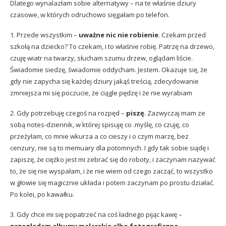
Dlatego wynalazłam sobie alternatywy – na te właśnie dziury
czasowe, w których odruchowo sięgałam po telefon.
1. Przede wszystkim –
uważne nic nie robienie
. Czekam przed
szkołą na dziecko? To czekam, i to właśnie robię. Patrzę na drzewo,
czuję wiatr na twarzy, słucham szumu drzew, oglądam liście.
Świadomie siedzę, świadomie oddycham. Jestem. Okazuje się, że
gdy nie zapycha się każdej dziury jakąś treścią, zdecydowanie
zmniejsza mi się poczucie, że ciągle pędzę i że nie wyrabiam
2. Gdy potrzebuję czegoś na rozpęd –
piszę
. Zazwyczaj mam ze
sobą notes-dziennik, w której spisuję co .myślę, co czuję, co
przeżyłam, co mnie wkurza a co cieszy i o czym marzę, bez
cenzury, nie są to memuary dla potomnych. I gdy tak sobie siądę i
zapiszę, że ciężko jest mi zebrać się do roboty, i zaczynam nazywać
to, że się nie wyspałam, i że nie wiem od czego zacząć, to wszystko
w głowie się magicznie układa i potem zaczynam po prostu działać.
Po kolei, po kawałku.
3. Gdy chce mi się popatrzeć na coś ładnego pijąc kawę –
przeglądam albumy malarskie albo fotograficzne.