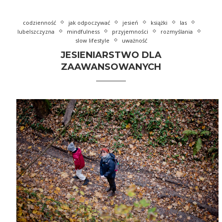
codzienność
jak odpoczywać
jesień
książki
las
lubelszczyzna
mindfulness
przyjemności
rozmyślania
slow lifestyle
uważność
JESIENIARSTWO DLA
ZAAWANSOWANYCH