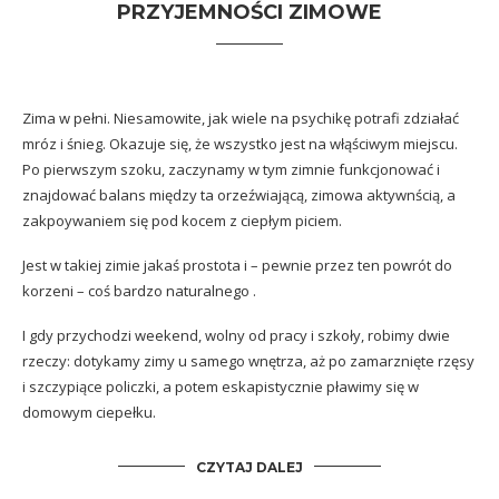
PRZYJEMNOŚCI ZIMOWE
Zima w pełni. Niesamowite, jak wiele na psychikę potrafi zdziałać
mróz i śnieg. Okazuje się, że wszystko jest na włąściwym miejscu.
Po pierwszym szoku, zaczynamy w tym zimnie funkcjonować i
znajdować balans między ta orzeźwiającą, zimowa aktywnścią, a
zakpoywaniem się pod kocem z ciepłym piciem.
Jest w takiej zimie jakaś prostota i – pewnie przez ten powrót do
korzeni – coś bardzo naturalnego .
I gdy przychodzi weekend, wolny od pracy i szkoły, robimy dwie
rzeczy: dotykamy zimy u samego wnętrza, aż po zamarznięte rzęsy
i szczypiące policzki, a potem eskapistycznie pławimy się w
domowym ciepełku.
CZYTAJ DALEJ