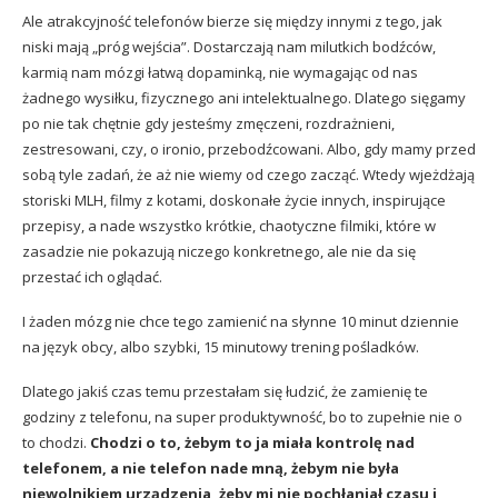
Ale atrakcyjność telefonów bierze się między innymi z tego, jak
niski mają „próg wejścia”. Dostarczają nam milutkich bodźców,
karmią nam mózgi łatwą dopaminką, nie wymagając od nas
żadnego wysiłku, fizycznego ani intelektualnego. Dlatego sięgamy
po nie tak chętnie gdy jesteśmy zmęczeni, rozdrażnieni,
zestresowani, czy, o ironio, przebodźcowani. Albo, gdy mamy przed
sobą tyle zadań, że aż nie wiemy od czego zacząć. Wtedy wjeżdżają
storiski MLH, filmy z kotami, doskonałe życie innych, inspirujące
przepisy, a nade wszystko krótkie, chaotyczne filmiki, które w
zasadzie nie pokazują niczego konkretnego, ale nie da się
przestać ich oglądać.
I żaden mózg nie chce tego zamienić na słynne 10 minut dziennie
na język obcy, albo szybki, 15 minutowy trening pośladków.
Dlatego jakiś czas temu przestałam się łudzić, że zamienię te
godziny z telefonu, na super produktywność, bo to zupełnie nie o
to chodzi.
Chodzi o to, żebym to ja miała kontrolę nad
telefonem, a nie telefon nade mną, żebym nie była
niewolnikiem urządzenia, żeby mi nie pochłaniał czasu i