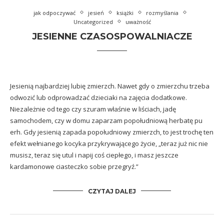
jak odpoczywać
jesień
książki
rozmyślania
Uncategorized
uważność
JESIENNE CZASOSPOWALNIACZE
Jesienią najbardziej lubię zmierzch. Nawet gdy o zmierzchu trzeba
odwozić lub odprowadzać dzieciaki na zajęcia dodatkowe.
Niezależnie od tego czy szuram właśnie w liściach, jadę
samochodem, czy w domu zaparzam popołudniową herbatę pu
erh. Gdy jesienią zapada popołudniowy zmierzch, to jest trochę ten
efekt wełnianego kocyka przykrywającego życie, „teraz już nic nie
musisz, teraz się utul i napij coś ciepłego, i masz jeszcze
kardamonowe ciasteczko sobie przegryź.”
CZYTAJ DALEJ