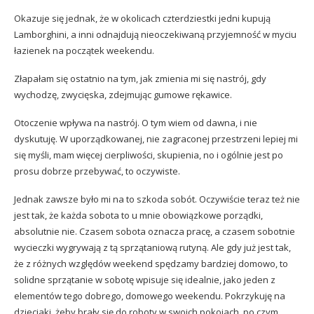
Okazuje się jednak, że w okolicach czterdziestki jedni kupują
Lamborghini, a inni odnajdują nieoczekiwaną przyjemność w myciu
łazienek na początek weekendu.
Złapałam się ostatnio na tym, jak zmienia mi się nastrój, gdy
wychodzę, zwycięska, zdejmując gumowe rękawice.
Otoczenie wpływa na nastrój. O tym wiem od dawna, i nie
dyskutuję. W uporządkowanej, nie zagraconej przestrzeni lepiej mi
się myśli, mam więcej cierpliwości, skupienia, no i ogólnie jest po
prosu dobrze przebywać, to oczywiste.
Jednak zawsze było mi na to szkoda sobót. Oczywiście teraz też nie
jest tak, że każda sobota to u mnie obowiązkowe porządki,
absolutnie nie. Czasem sobota oznacza pracę, a czasem sobotnie
wycieczki wygrywają z tą sprzątaniową rutyną. Ale gdy już jest tak,
że z różnych względów weekend spędzamy bardziej domowo, to
solidne sprzątanie w sobotę wpisuje się idealnie, jako jeden z
elementów tego dobrego, domowego weekendu. Pokrzykuję na
dzieciaki, żeby brały się do roboty w swoich pokojach, po czym