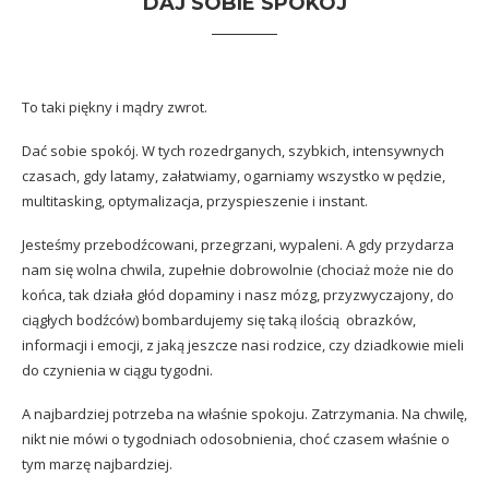
DAJ SOBIE SPOKÓJ
To taki piękny i mądry zwrot.
Dać sobie spokój. W tych rozedrganych, szybkich, intensywnych
czasach, gdy latamy, załatwiamy, ogarniamy wszystko w pędzie,
multitasking, optymalizacja, przyspieszenie i instant.
Jesteśmy przebodźcowani, przegrzani, wypaleni. A gdy przydarza
nam się wolna chwila, zupełnie dobrowolnie (chociaż może nie do
końca, tak działa głód dopaminy i nasz mózg, przyzwyczajony, do
ciągłych bodźców) bombardujemy się taką ilością obrazków,
informacji i emocji, z jaką jeszcze nasi rodzice, czy dziadkowie mieli
do czynienia w ciągu tygodni.
A najbardziej potrzeba na właśnie spokoju. Zatrzymania. Na chwilę,
nikt nie mówi o tygodniach odosobnienia, choć czasem właśnie o
tym marzę najbardziej.