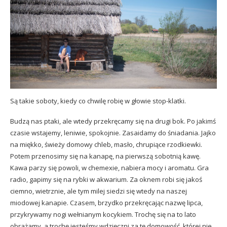
Są takie soboty, kiedy co chwilę robię w głowie stop-klatki.
Budzą nas ptaki, ale wtedy przekręcamy się na drugi bok. Po jakimś
czasie wstajemy, leniwie, spokojnie. Zasaidamy do śniadania. Jajko
na miękko, świeży domowy chleb, masło, chrupiące rzodkiewki.
Potem przenosimy się na kanapę, na pierwszą sobotnią kawę.
Kawa parzy się powoli, w chemexie, nabiera mocy i aromatu. Gra
radio, gapimy się na rybki w akwarium. Za oknem robi się jakoś
ciemno, wietrznie, ale tym milej siedzi się wtedy na naszej
miodowej kanapie. Czasem, brzydko przekręcając nazwę lipca,
przykrywamy nogi wełnianym kocykiem. Trochę się na to lato
obrażamy, a trochę jesteśmy wdzięczni za tę domowość, której nie