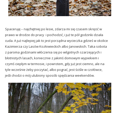
Spaceruję – najchętniej po lesie, zdarza mi się czasem skręcić w
prawo w drodze do pracy i pochodzić, i już te pół godzinki działa
cuda. A już najlepiej jak to jest porządna wycieczka gdzieś w okolice
Kazimierza czy Lasów Kozłowieckich albo Janowskich. Taka sobota
z paroma godzinami włóczenia się po wilgotnych szarzejących i
błotnistych lasach, koniecznie z jakimś domowym wypiekiem i
czymś ciepłym w termosie, i powrotem, gdy już jest ciemno, ale na
tyle wcześnie żeby poczytać, albo pograć, jest ściśle w czołówce,
jeśli chodzi o mój ulubiony sposób spędzania weekendów.