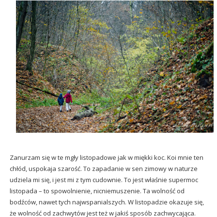
Zanurzam się w te mgły listopadowe jak w miękki koc. Koi mnie ten
chłód, uspokaja szarość. To zapadanie w sen zimowy w naturze
udziela mi się, i jest mi z tym cudownie. To jest właśnie supermoc
listopada – to spowolnienie, nicniemuszenie. Ta wolność od
bodźców, nawet tych najwspanialszych. W listopadzie okazuje się,
że wolność od zachwytów jest też w jakiś sposób zachwycająca.