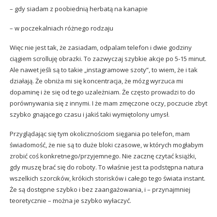
– gdy siadam z poobiednią herbatą na kanapie
– w poczekalniach różnego rodzaju
Więc nie jest tak, że zasiadam, odpalam telefon i dwie godziny
ciągiem scrolluję obrazki. To zazwyczaj szybkie akcje po 5-15 minut.
Ale nawet jeśli są to takie „instagramowe szoty”, to wiem, że i tak
działają. Że obniża mi się koncentracja, że mózg wyrzuca mi
dopaminę i że się od tego uzależniam. Że często prowadzi to do
porównywania się z innymi. I że mam zmęczone oczy, poczucie zbyt
szybko gnającego czasu i jakiś taki wymiętolony umysł.
Przyglądając się tym okolicznościom sięgania po telefon, mam
świadomość, że nie są to duże bloki czasowe, w których mogłabym
zrobić coś konkretnego/przyjemnego. Nie zacznę czytać książki,
gdy muszę brać się do roboty. To właśnie jest ta podstępna natura
wszelkich szorcików, krókich storisków i całego tego świata instant.
Że są dostępne szybko i bez zaangażowania, i – przynajmniej
teoretycznie – można je szybko wyłaczyć.