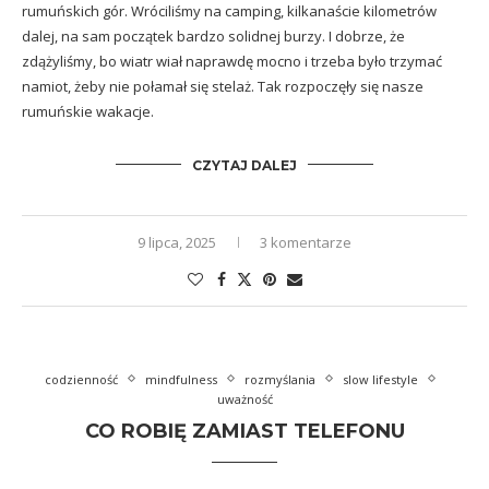
rumuńskich gór. Wróciliśmy na camping, kilkanaście kilometrów
dalej, na sam początek bardzo solidnej burzy. I dobrze, że
zdążyliśmy, bo wiatr wiał naprawdę mocno i trzeba było trzymać
namiot, żeby nie połamał się stelaż. Tak rozpoczęły się nasze
rumuńskie wakacje.
CZYTAJ DALEJ
9 lipca, 2025
3 komentarze
codzienność
mindfulness
rozmyślania
slow lifestyle
uważność
CO ROBIĘ ZAMIAST TELEFONU