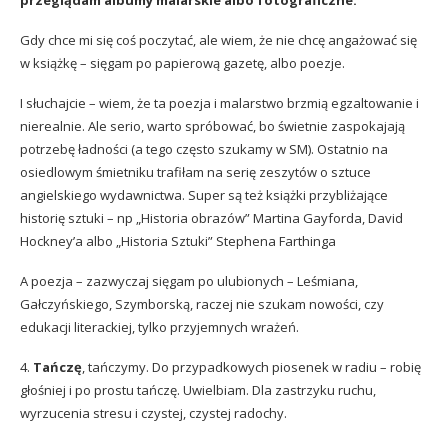
Gdy chce mi się coś poczytać, ale wiem, że nie chcę angażować się
w książkę – sięgam po papierową gazetę, albo poezje.
I słuchajcie – wiem, że ta poezja i malarstwo brzmią egzaltowanie i
nierealnie. Ale serio, warto spróbować, bo świetnie zaspokajają
potrzebę ładności (a tego często szukamy w SM). Ostatnio na
osiedlowym śmietniku trafiłam na serię zeszytów o sztuce
angielskiego wydawnictwa. Super są też książki przybliżające
historię sztuki – np „Historia obrazów” Martina Gayforda, David
Hockney’a albo „Historia Sztuki” Stephena Farthinga
A poezja – zazwyczaj sięgam po ulubionych – Leśmiana,
Gałczyńskiego, Szymborską, raczej nie szukam nowości, czy
edukacji literackiej, tylko przyjemnych wrażeń.
4.
Tańczę
, tańczymy. Do przypadkowych piosenek w radiu – robię
głośniej i po prostu tańczę. Uwielbiam. Dla zastrzyku ruchu,
wyrzucenia stresu i czystej, czystej radochy.