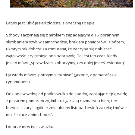
Łatwo jest lubić jesień złocistą, słoneczną i ciepłą.
Schody zaczynają się z mrokiem zapadającym o 16, porannym
skrobaniem szyb w samochodzie, brakiem pomidorów i słońcem,
ukrytym tak dobrze za chmurami, że zaczyna się nabierać
wątpliwości czy istnieje ono naprawdę. To jest ten czas, kiedy
jesień mówi, „sprawdzam, zobaczymy, czy dalej jesteś jesieniarą”.
I ja wtedy mówię „potrzymaj mi piwo” (grzane, z pomarańczą i
cynamonem).
Odziana w wełnę od podkoszulka do spodni, zapijając ciepłą wodę
z plastrem pomarańczy, imbiru i gałązką rozmarynu biorę ten
brzydki, szary i ogólnie znielubiony listopad jesień za rękę i mówię
mu, że chcę z nim chodzić.
I dobrze mi w tym związku.