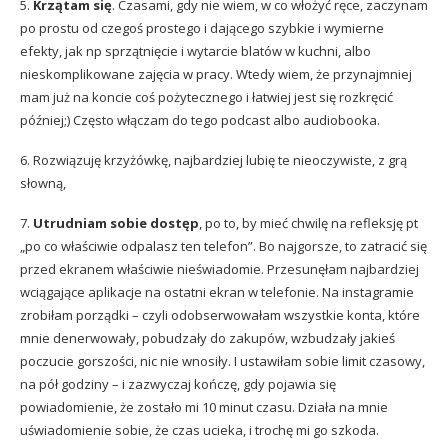
5.
Krzątam się
. Czasami, gdy nie wiem, w co włożyć ręce, zaczynam
po prostu od czegoś prostego i dającego szybkie i wymierne
efekty, jak np sprzątnięcie i wytarcie blatów w kuchni, albo
nieskomplikowane zajęcia w pracy. Wtedy wiem, że przynajmniej
mam już na koncie coś pożytecznego i łatwiej jest się rozkręcić
później;) Często włączam do tego podcast albo audiobooka.
6. Rozwiązuję krzyżówkę, najbardziej lubię te nieoczywiste, z grą
słowną,
7.
Utrudniam sobie dostęp
, po to, by mieć chwilę na refleksję pt
„po co właściwie odpalasz ten telefon”. Bo najgorsze, to zatracić się
przed ekranem właściwie nieświadomie. Przesunęłam najbardziej
wciągające aplikacje na ostatni ekran w telefonie. Na instagramie
zrobiłam porządki – czyli odobserwowałam wszystkie konta, które
mnie denerwowały, pobudzały do zakupów, wzbudzały jakieś
poczucie gorszości, nic nie wnosiły. I ustawiłam sobie limit czasowy,
na pół godziny – i zazwyczaj kończę, gdy pojawia się
powiadomienie, że zostało mi 10 minut czasu. Działa na mnie
uświadomienie sobie, że czas ucieka, i trochę mi go szkoda.