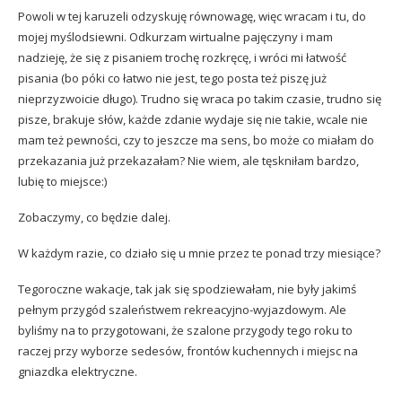
Powoli w tej karuzeli odzyskuję równowagę, więc wracam i tu, do
mojej myślodsiewni. Odkurzam wirtualne pajęczyny i mam
nadzieję, że się z pisaniem trochę rozkręcę, i wróci mi łatwość
pisania (bo póki co łatwo nie jest, tego posta też piszę już
nieprzyzwoicie długo). Trudno się wraca po takim czasie, trudno się
pisze, brakuje słów, każde zdanie wydaje się nie takie, wcale nie
mam też pewności, czy to jeszcze ma sens, bo może co miałam do
przekazania już przekazałam? Nie wiem, ale tęskniłam bardzo,
lubię to miejsce:)
Zobaczymy, co będzie dalej.
W każdym razie, co działo się u mnie przez te ponad trzy miesiące?
Tegoroczne wakacje, tak jak się spodziewałam, nie były jakimś
pełnym przygód szaleństwem rekreacyjno-wyjazdowym. Ale
byliśmy na to przygotowani, że szalone przygody tego roku to
raczej przy wyborze sedesów, frontów kuchennych i miejsc na
gniazdka elektryczne.