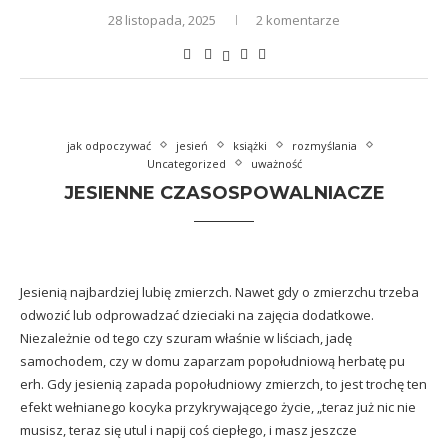
28 listopada, 2025
2 komentarze
jak odpoczywać
jesień
książki
rozmyślania
Uncategorized
uważność
JESIENNE CZASOSPOWALNIACZE
Jesienią najbardziej lubię zmierzch. Nawet gdy o zmierzchu trzeba
odwozić lub odprowadzać dzieciaki na zajęcia dodatkowe.
Niezależnie od tego czy szuram właśnie w liściach, jadę
samochodem, czy w domu zaparzam popołudniową herbatę pu
erh. Gdy jesienią zapada popołudniowy zmierzch, to jest trochę ten
efekt wełnianego kocyka przykrywającego życie, „teraz już nic nie
musisz, teraz się utul i napij coś ciepłego, i masz jeszcze