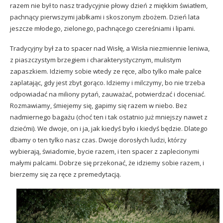
razem nie był to nasz tradycyjnie płowy dzień z miękkim światłem,
pachnący pierwszymi jabłkami i skoszonym zbożem. Dzień lata
jeszcze młodego, zielonego, pachnącego czereśniami i lipami.
Tradycyjny był za to spacer nad Wisłę, a Wisła niezmiennie leniwa,
z piaszczystym brzegiem i charakterystycznym, mulistym
zapaszkiem. Idziemy sobie wtedy ze ręce, albo tylko małe palce
zaplatając, gdy jest zbyt gorąco. Idziemy i milczymy, bo nie trzeba
odpowiadać na miliony pytań, zauważać, potwierdzać i doceniać.
Rozmawiamy, śmiejemy się, gapimy się razem w niebo. Bez
nadmiernego bagażu (choć ten i tak ostatnio już mniejszy nawet z
dziećmi). We dwoje, on i ja, jak kiedyś było i kiedyś będzie. Dlatego
dbamy o ten tylko nasz czas. Dwoje dorosłych ludzi, którzy
wybierają, świadomie, bycie razem, i ten spacer z zaplecionymi
małymi palcami. Dobrze się przekonać, że idziemy sobie razem, i
bierzemy się za ręce z premedytacją.