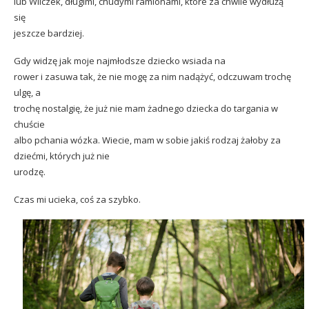
lub Wilczek, długimi, chudymi ramionami, które za chwile wydłużą
się
jeszcze bardziej.
Gdy widzę jak moje najmłodsze dziecko wsiada na
rower i zasuwa tak, że nie mogę za nim nadążyć, odczuwam trochę
ulgę, a
trochę nostalgię, że już nie mam żadnego dziecka do targania w
chuście
albo pchania wózka. Wiecie, mam w sobie jakiś rodzaj żałoby za
dziećmi, których już nie
urodzę.
Czas mi ucieka, coś za szybko.