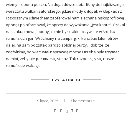
wiemy – opona poszła. Na dojazdówce dotarliśmy do najbliższego
warsztatu wulkanizatorskiego, gdzie młody chłopak w klapkach z
rozkosznym uśmiechem zaoferował nam zjechaną niskoprofilową
oponę i poinformował, że sprzęt do wyważania „jest kaput”. Czekał
nas zakup nowej opony, co nie było takie oczywiste w środku
rumuńskich gór. Wróciliśmy na camping, kilkanaście kilometrów
dalej, na sam początek bardzo solidnej burzy. I dobrze, że
zdążyliśmy, bo wiatr wiał naprawdę mocno i trzeba było trzymać
namiot, żeby nie połamał się stelaż. Tak rozpoczęły się nasze
rumuńskie wakacje.
CZYTAJ DALEJ
9 lipca, 2025
3 komentarze