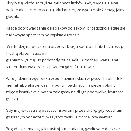
ukryło się wśród soczyście zielonych listków. Gdy wyjdzie się na
balkon okoliczne kosy dają taki koncert, że wydaje się że mają jakiś
głośnik.
Każde odprowadzanie dzieciaków do szkoły i przedszkola staje się
cudownym spacerem po rajskim ogrodzie.
Wychodzę na wieczorna przechadzkę, a świat pachnie beztroską.
Trochę placem zabaw i
graniem w gumę lub podchody na osiedlu. A trochę juwenaliami i
studenckimi wagarami z piwkiem gdzieś na trawie.
Parogodzinna wycieczka w podkazimierskich wąwozach robi efekt
niemal jak wakacje. Łazimy po tym pachnącym świecie, robimy
zdjęcia kwiatków, a potem zalegamy na długo pod wielką, kwitnącą
gruszą.
Gdy maj wtłacza się wszystkimi porami przez skórę, gdy wdycham
go każdym oddechem, wszystko zyskuje trochę inny wymiar.
Pogoda zmienia się jak nastrój u nastolatka, gwałtowne deszcze,