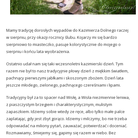
Mamy tradycję dorosłych wypadów do Kazimierza Dolnego raczej
w sierpniu, przy okazji rocznicy ślubu. Kojarzy mi się bardzo
sierpniowo to miasteczko, pasuje kolorystycznie do mojego o
sierpniu i końcu lata wyobrażenia.
Ostatnio udał nam się taki wczesnoletni kazimierski dzień. Tym
razem nie był to nasz tradycyjnie płowy dzień z miękkim światłem,
pachnący pierwszymi jabłkami i skoszonym zbożem. Dzień lata
jeszcze młodego, zielonego, pachnącego czereśniami i lipami.
Tradycyjny był za to spacer nad Wisłę, a Wisła niezmiennie leniwa,
z piaszczystym brzegiem i charakterystycznym, mulistym
zapaszkiem. Idziemy sobie wtedy ze ręce, albo tylko małe palce
zaplatając, gdy jest zbyt gorąco. Idziemy i milczymy, bo nie trzeba
odpowiadać na miliony pytań, zauważać, potwierdzać i doceniać.
Rozmawiamy, śmiejemy się, gapimy się razem w niebo. Bez