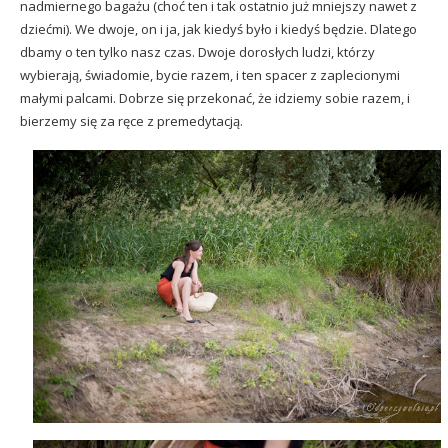
nadmiernego bagażu (choć ten i tak ostatnio już mniejszy nawet z
dziećmi). We dwoje, on i ja, jak kiedyś było i kiedyś będzie. Dlatego
dbamy o ten tylko nasz czas. Dwoje dorosłych ludzi, którzy
wybierają, świadomie, bycie razem, i ten spacer z zaplecionymi
małymi palcami. Dobrze się przekonać, że idziemy sobie razem, i
bierzemy się za ręce z premedytacją.