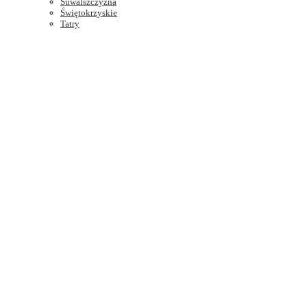
Suwalszczyzna
Świętokrzyskie
Tatry