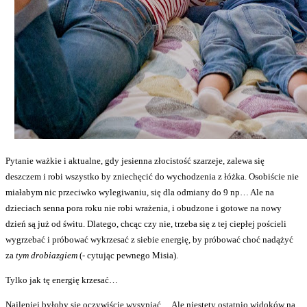
Pytanie ważkie i aktualne, gdy jesienna złocistość szarzeje, zalewa się
deszczem i robi wszystko by zniechęcić do wychodzenia z łóżka. Osobiście nie
miałabym nic przeciwko wylegiwaniu, się dla odmiany do 9 np… Ale na
dzieciach senna pora roku nie robi wrażenia, i obudzone i gotowe na nowy
dzień są już od świtu. Dlatego, chcąc czy nie, trzeba się z tej ciepłej pościeli
wygrzebać i próbować wykrzesać z siebie energię, by próbować choć nadążyć
za
tym drobiazgiem
(- cytując pewnego Misia).
Tylko jak tę energię krzesać…
Najlepiej byłoby się oczywiście wysypiać… Ale niestety ostatnio widoków na