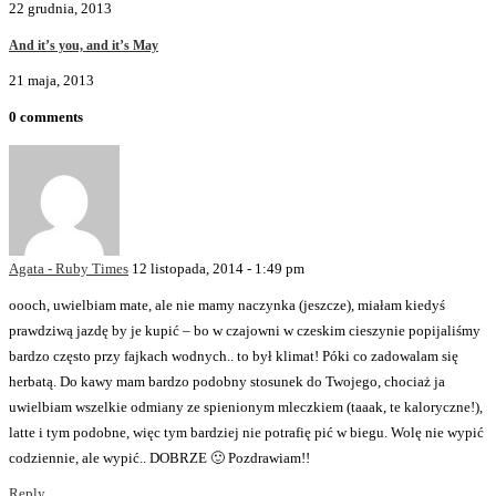
22 grudnia, 2013
And it’s you, and it’s May
21 maja, 2013
0 comments
Agata - Ruby Times
12 listopada, 2014 - 1:49 pm
oooch, uwielbiam mate, ale nie mamy naczynka (jeszcze), miałam kiedyś
prawdziwą jazdę by je kupić – bo w czajowni w czeskim cieszynie popijaliśmy
bardzo często przy fajkach wodnych.. to był klimat! Póki co zadowalam się
herbatą. Do kawy mam bardzo podobny stosunek do Twojego, chociaż ja
uwielbiam wszelkie odmiany ze spienionym mleczkiem (taaak, te kaloryczne!),
latte i tym podobne, więc tym bardziej nie potrafię pić w biegu. Wolę nie wypić
codziennie, ale wypić.. DOBRZE 🙂 Pozdrawiam!!
Reply