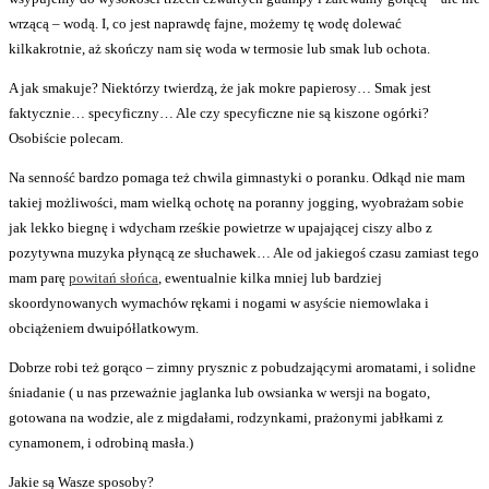
wrzącą – wodą. I, co jest naprawdę fajne, możemy tę wodę dolewać
kilkakrotnie, aż skończy nam się woda w termosie lub smak lub ochota.
A jak smakuje? Niektórzy twierdzą, że jak mokre papierosy… Smak jest
faktycznie… specyficzny… Ale czy specyficzne nie są kiszone ogórki?
Osobiście polecam.
Na senność bardzo pomaga też chwila gimnastyki o poranku. Odkąd nie mam
takiej możliwości, mam wielką ochotę na poranny jogging, wyobrażam sobie
jak lekko biegnę i wdycham rześkie powietrze w upajającej ciszy albo z
pozytywna muzyka płynącą ze słuchawek… Ale od jakiegoś czasu zamiast tego
mam parę
powitań słońca
, ewentualnie kilka mniej lub bardziej
skoordynowanych wymachów rękami i nogami w asyście niemowlaka i
obciążeniem dwuipółlatkowym.
Dobrze robi też gorąco – zimny prysznic z pobudzającymi aromatami, i solidne
śniadanie ( u nas przeważnie jaglanka lub owsianka w wersji na bogato,
gotowana na wodzie, ale z migdałami, rodzynkami, prażonymi jabłkami z
cynamonem, i odrobiną masła.)
Jakie są Wasze sposoby?