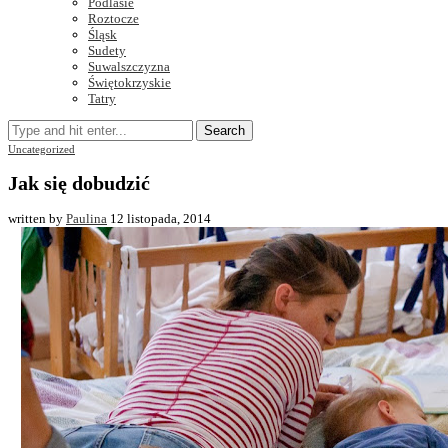
Podlasie
Roztocze
Śląsk
Sudety
Suwalszczyzna
Świętokrzyskie
Tatry
Search
Uncategorized
Jak się dobudzić
written by
Paulina
12 listopada, 2014