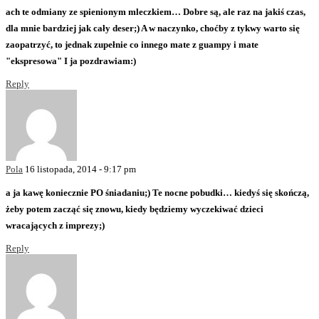
ach te odmiany ze spienionym mleczkiem… Dobre są, ale raz na jakiś czas,
dla mnie bardziej jak cały deser;) A w naczynko, choćby z tykwy warto się
zaopatrzyć, to jednak zupełnie co innego mate z guampy i mate
"ekspresowa" I ja pozdrawiam:)
Reply
Pola
16 listopada, 2014 - 9:17 pm
a ja kawę koniecznie PO śniadaniu;) Te nocne pobudki… kiedyś się skończą,
żeby potem zacząć się znowu, kiedy będziemy wyczekiwać dzieci
wracających z imprezy;)
Reply