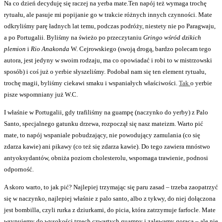
Na co dzień decyduję się raczej na yerba mate.Ten napój też wymaga trochę
rytuału, ale pasuje mi popijanie go w trakcie różnych innych czynności. Mate
odkryliśmy parę ładnych lat temu, podczas podróży, niestety nie po Paragwaju,
a po Portugalii. Byliśmy na świeżo po przeczytaniu
Gringo wśród dzikich
plemion
i
Rio Anakonda
W. Cejrowskiego (swoją drogą, bardzo polecam tego
autora, jest jedyny w swoim rodzaju, ma co opowiadać i robi to w mistrzowski
sposób) i coś już o yerbie słyszeliśmy. Podobał nam się ten element rytuału,
trochę magii, byliśmy ciekawi smaku i wspaniałych właściwości.
Tak
o yerbie
pisze wspomniany już W.C.
I właśnie w Portugalii, gdy trafiliśmy na guampę (naczynko do yerby) z Palo
Santo, specjalnego gatunku drzewa, rozpoczął się nasz mateizm. Warto pić
mate, to napój wspaniale pobudzający, nie powodujący zamulania (co się
zdarza kawie) ani pikawy (co też się zdarza kawie). Do tego zawiera mnóstwo
antyoksydantów, obniża poziom cholesterolu, wspomaga trawienie, podnosi
odporność.
A skoro warto, to jak pić? Najlepiej trzymając się paru zasad – trzeba zaopatrzyć
się w naczynko, najlepiej właśnie z palo santo, albo z tykwy, do niej dołączona
jest bombilla, czyli rurka z dziurkami, do picia, która zatrzymuje farfocle. Mate
wsypujemy do wysokości trzech czwartych guampy i zalewamy gorącą – ale nie