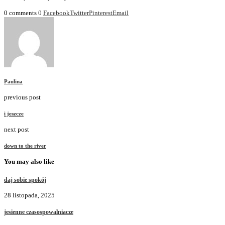
0 comments
0
Facebook
Twitter
Pinterest
Email
Paulina
previous post
i jeszcze
next post
down to the river
You may also like
daj sobie spokój
28 listopada, 2025
jesienne czasospowalniacze