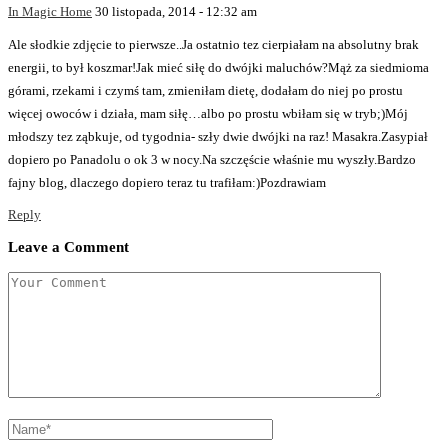
In Magic Home
30 listopada, 2014 - 12:32 am
Ale słodkie zdjęcie to pierwsze..Ja ostatnio tez cierpiałam na absolutny brak
energii, to był koszmar!Jak mieć siłę do dwójki maluchów?Mąż za siedmioma
górami, rzekami i czymś tam, zmieniłam dietę, dodałam do niej po prostu
więcej owoców i działa, mam siłę…albo po prostu wbiłam się w tryb;)Mój
młodszy tez ząbkuje, od tygodnia- szły dwie dwójki na raz! Masakra.Zasypiał
dopiero po Panadolu o ok 3 w nocy.Na szczęście właśnie mu wyszły.Bardzo
fajny blog, dlaczego dopiero teraz tu trafiłam:)Pozdrawiam
Reply
Leave a Comment