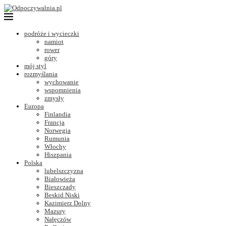
podróże i wycieczki
namiot
rower
góry
mój styl
rozmyślania
wychowanie
wspomnienia
zmysły
Europa
Finlandia
Francja
Norwegia
Rumunia
Włochy
Hiszpania
Polska
lubelszczyzna
Białowieża
Bieszczady
Beskid Niski
Kazimierz Dolny
Mazury
Nałęczów