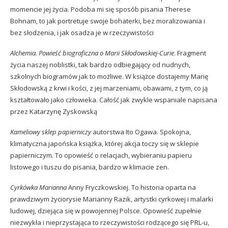
momencie jej życia. Podoba mi się sposób pisania Therese
Bohnam, to jak portretuje swoje bohaterki, bez moralizowania i
bez słodzenia, i jak osadza je w rzeczywistości
Alchemia.
Powieść biograficzna o Marii Skłodowskiej-Curie
.
Fragment
życia naszej noblistki, tak bardzo odbiegający od nudnych,
szkolnych biogramów jak to możliwe. W książce dostajemy Marię
Skłodowską z krwi i kości, z jej marzeniami, obawami, z tym, co ją
kształtowało jako człowieka. Całość jak zwykle wspaniale napisana
przez Katarzynę Zyskowską
Kameliowy sklep papierniczy
autorstwa Ito Ogawa. Spokojna,
klimatyczna japońska książka, której akcja toczy się w sklepie
papierniczym. To opowieść o relacjach, wybieraniu papieru
listowego i tuszu do pisania, bardzo w klimacie zen.
Cyrkówka Marianna
Anny Fryczkowskiej. To historia oparta na
prawdziwym życiorysie Marianny Razik, artystki cyrkowej i malarki
ludowej, dziejąca się w powojennej Polsce. Opowieść zupełnie
niezwykła i nieprzystająca to rzeczywistości rodzącego się PRL-u,