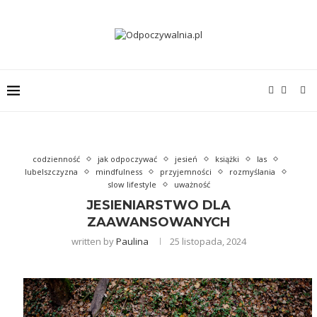
codzienność
jak odpoczywać
jesień
książki
las
lubelszczyzna
mindfulness
przyjemności
rozmyślania
slow lifestyle
uważność
JESIENIARSTWO DLA
ZAAWANSOWANYCH
written by
Paulina
25 listopada, 2024