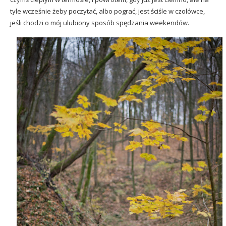
tyle wcześnie żeby poczytać, albo pograć, jest ściśle w czołówce,
jeśli chodzi o mój ulubiony sposób spędzania weekendów.