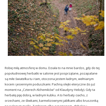
Robię miłą atmosferę w domu. Działa to na mnie bardzo, gdy do tej
popołudniowej herbatki w salonie jest posprzątane, pozapalane
są miłe światełka tu i tam, otoczona jestem ładnym, wełnianym
kocem i jesiennymi poduszkami. Pachną olejki eteryczne (to już
moment na „Czterech Alchemików” od Klaudyny Hebdy). Gdy ta
herbatę piję dobrą, w ładnym kubku. A to herbaty ciacho, z
orzechami, ze śliwkami, karmelizownymi jabłkami albo kruszonką
na palonym maśle. Z imbirem albo cynamonem, głębokie i