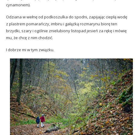
cynamonem).
Odziana w wełnę od podkoszulka do spodni, zapijając ciepłą wodę
z plastrem pomarańczy, imbiru i gałązką rozmarynu biorę ten
brzydki, szary i ogólnie znielubiony listopad jesień za rękę i mówię
mu, że chcę z nim chodzić.
I dobrze mi w tym związku.