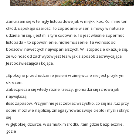
Zanurzam się w te mgły listopadowe jak w miękki koc. Koi mnie ten
chłód, uspokaja szarość. To zapadanie w sen zimowy w naturze
udziela mi się, i jest mi z tym cudownie. To jest właśnie supermoc
listopada – to spowolnienie, nicniemuszenie. Ta wolność od
bodźców, nawet tych najwspanialszych. W listopadzie okazuje się,
że wolność od zachwytów jest też w jakiś sposób zachwycająca.
Jest odświeżająca i kojąca.
„Spokojne przechodzenie jesieni w zimę wcale nie jest przykrym
okresem.
Zabezpiecza się wtedy różne rzeczy, gromadzi się i chowa jak
największą
ilość zapasów. Przyjemnie jest zebrać wszystko, co się ma, tuż przy
sobie, możliwie najbliżej, zmagazynować swoje ciepło i myśli i skryć
się
w głębokiej dziurze, w samiutkim środku, tam gdzie bezpiecznie,
gdzie