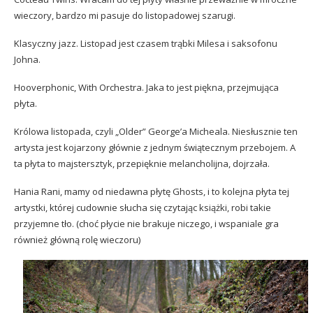
wieczory, bardzo mi pasuje do listopadowej szarugi.
Klasyczny jazz. Listopad jest czasem trąbki Milesa i saksofonu
Johna.
Hooverphonic, With Orchestra. Jaka to jest piękna, przejmująca
płyta.
Królowa listopada, czyli „Older” George’a Micheala. Niesłusznie ten
artysta jest kojarzony głównie z jednym świątecznym przebojem. A
ta płyta to majstersztyk, przepięknie melancholijna, dojrzała.
Hania Rani, mamy od niedawna płytę Ghosts, i to kolejna płyta tej
artystki, której cudownie słucha się czytając książki, robi takie
przyjemne tło. (choć płycie nie brakuje niczego, i wspaniale gra
również główną rolę wieczoru)