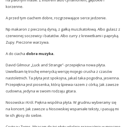
korzenne.
A przed tym ciachem dobre, rozgrzewające serce jedzenie.
Np makaron z pieczoną dynią, z gałką muszkatołową. Albo gulasz z
czerwonej soczewicy i batatów. Albo curry z krewetkami i papryką.
Zupy. Pieczone warzywa.
A do ciacha
dobra muzyka.
David Gilmour „Luck and Strange”- przepiękna nowa płyta.
Uwielbiam tę trochę emerycką wersję mojego crusha z czasów
nastoletnich. Ta płyta jest spokojna, jakaś taka pogodna, jesienna.
Przepiękna jest piosenka, którą śpiewa razem z córką. Jak zawsze
cudowna, jedyna w swoim rodzaju gitara.
Nosowska i Król. Piękna wspólna płyta. W grudniu wybieramy się
na koncert. Jak zawsze u Nosowskiej wspaniałe teksty, i pasują mi
te ich głosy do siebie.
Cocteau Twins. Wracam do tej płyty właśnie przeważnie w mroczne