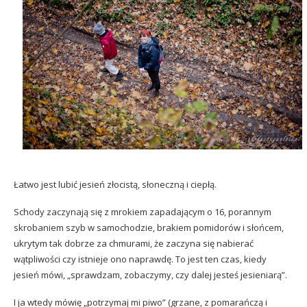
Łatwo jest lubić jesień złocistą, słoneczną i ciepłą.
Schody zaczynają się z mrokiem zapadającym o 16, porannym
skrobaniem szyb w samochodzie, brakiem pomidorów i słońcem,
ukrytym tak dobrze za chmurami, że zaczyna się nabierać
wątpliwości czy istnieje ono naprawdę. To jest ten czas, kiedy
jesień mówi, „sprawdzam, zobaczymy, czy dalej jesteś jesieniarą”.
I ja wtedy mówię „potrzymaj mi piwo” (grzane, z pomarańczą i