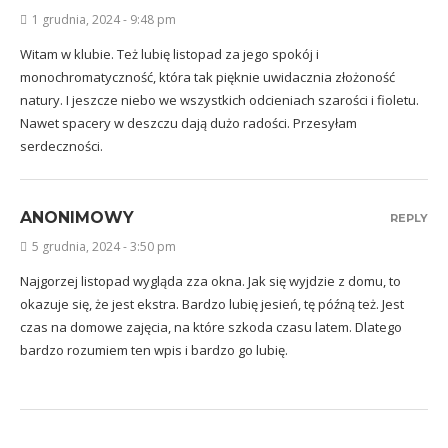
1 grudnia, 2024 - 9:48 pm
Witam w klubie. Też lubię listopad za jego spokój i
monochromatyczność, która tak pięknie uwidacznia złożoność
natury. I jeszcze niebo we wszystkich odcieniach szarości i fioletu.
Nawet spacery w deszczu dają dużo radości. Przesyłam
serdeczności.
ANONIMOWY
REPLY
5 grudnia, 2024 - 3:50 pm
Najgorzej listopad wygląda zza okna. Jak się wyjdzie z domu, to
okazuje się, że jest ekstra. Bardzo lubię jesień, tę późną też. Jest
czas na domowe zajęcia, na które szkoda czasu latem. Dlatego
bardzo rozumiem ten wpis i bardzo go lubię.