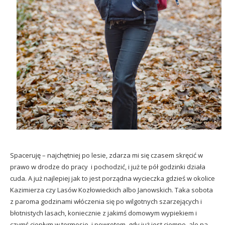
Spaceruję – najchętniej po lesie, zdarza mi się czasem skręcić w
prawo w drodze do pracy i pochodzić, i już te pół godzinki działa
cuda. A już najlepiej jak to jest porządna wycieczka gdzieś w okolice
Kazimierza czy Lasów Kozłowieckich albo Janowskich. Taka sobota
z paroma godzinami włóczenia się po wilgotnych szarzejących i
błotnistych lasach, koniecznie z jakimś domowym wypiekiem i
czymś ciepłym w termosie, i powrotem, gdy już jest ciemno, ale na