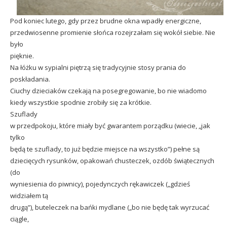
Pod koniec lutego, gdy przez brudne okna wpadły energiczne,
przedwiosenne promienie słońca rozejrzałam się wokół siebie. Nie
było
pięknie.
Na łóżku w sypialni piętrzą się tradycyjnie stosy prania do
poskładania.
Ciuchy dzieciaków czekają na posegregowanie, bo nie wiadomo
kiedy wszystkie spodnie zrobiły się za krótkie.
Szuflady
w przedpokoju, które miały być gwarantem porządku (wiecie, „jak
tylko
będą te szuflady, to już będzie miejsce na wszystko”) pełne są
dziecięcych rysunków, opakowań chusteczek, ozdób świątecznych
(do
wyniesienia do piwnicy), pojedynczych rękawiczek („gdzieś
widziałem tą
drugą”), buteleczek na bańki mydlane („bo nie będę tak wyrzucać
ciągle,