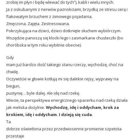
zrobię im płyn i będę wlewać do tych”), kabli i wielu innych.
Ja z oskubanymi z nerwów paznokciami, brzydką ze stresu cerą i
flakowatym brzuchem z zimowego pojadania.
Zmęczona. Zajęta. Zestresowana.
Pokrzykująca na dzieci, dzieci dotknięte słuchem wybiórczym.
Wszędzie panoszą się klocki lego i zasmarkane chusteczki (bo
choróbska w tym roku wybitnie obecne).
Gdy
mam już bardzo dość takiego stanu rzeczy, wychodzę, choć na
chwilę.
Oczywiście w głowie kotłują mi się dalekie rejsy, wyprawy na
biegun,
pustynię… byle dalej. Ale idę nad rzekę.
Wiecie, ta perspektywa energicznego spacerku nad rzeką działa
jak meliska dożylnie.
Wychodzę, idę i oddycham, krok za
krokiem, idę i oddycham. I dzieją się cuda.
Ta
dobrze oświetlona przez przedwiosenne promienie szpetota
przestaje