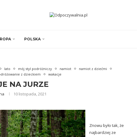
ROPA
POLSKA
lato
mój styl podróżniczy
namiot
namiot z dziećmi
odróżowanie z dzieckiem
wakacje
E NA JURZE
ina
10 listopada, 2021
Znowu było tak, że
najbardziej ze