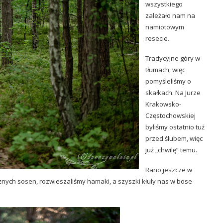
wszystkiego
zależało nam na
namiotowym
resecie.
Tradycyjne góry w
tłumach, więc
pomyśleliśmy o
skałkach. Na Jurze
Krakowsko-
Częstochowskiej
byliśmy ostatnio tuż
przed ślubem, więc
już „chwilę” temu.
Rano jeszcze w
znych sosen, rozwieszaliśmy hamaki, a szyszki kłuły nas w bose