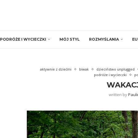
PODRÓŻE I WYCIECZKI
MÓJ STYL
ROZMYŚLANIA
EU
aktywnie z dziećmi
biwak
dzieciństwo unplugged
podróże i wycieczki
p
WAKACJ
written by
Paul