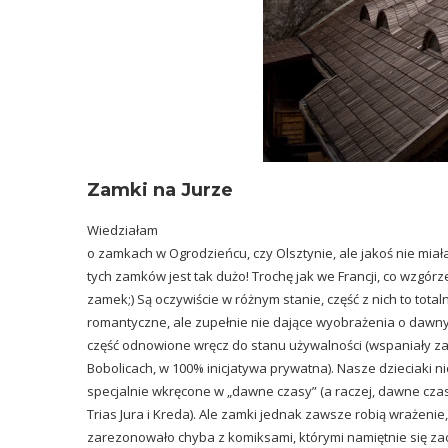
Zamki na Jurze
Wiedziałam
o zamkach w Ogrodzieńcu, czy Olsztynie, ale jakoś nie miał
tych zamków jest tak dużo! Trochę jak we Francji, co wzgórze
zamek;) Są oczywiście w różnym stanie, część z nich to totaln
romantyczne, ale zupełnie nie dające wyobrażenia o dawny
część odnowione wręcz do stanu używalności (wspaniały 
Bobolicach, w 100% inicjatywa prywatna). Nasze dzieciaki ni
specjalnie wkręcone w „dawne czasy” (a raczej, dawne czas
Trias Jura i Kreda). Ale zamki jednak zawsze robią wrażeni
zarezonowało chyba z komiksami, którymi namiętnie się zacz