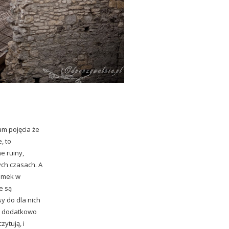
am pojęcia że
, to
e ruiny,
ch czasach. A
zamek w
e są
y do dla nich
e, dodatkowo
ytują, i