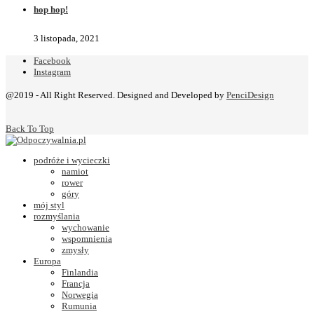
hop hop!
3 listopada, 2021
Facebook
Instagram
@2019 - All Right Reserved. Designed and Developed by
PenciDesign
Back To Top
podróże i wycieczki
namiot
rower
góry
mój styl
rozmyślania
wychowanie
wspomnienia
zmysły
Europa
Finlandia
Francja
Norwegia
Rumunia