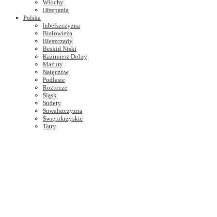
Włochy
Hiszpania
Polska
lubelszczyzna
Białowieża
Bieszczady
Beskid Niski
Kazimierz Dolny
Mazury
Nałęczów
Podlasie
Roztocze
Śląsk
Sudety
Suwalszczyzna
Świętokrzyskie
Tatry