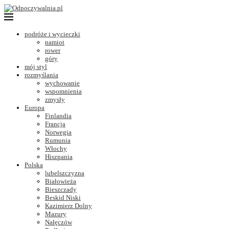
podróże i wycieczki
namiot
rower
góry
mój styl
rozmyślania
wychowanie
wspomnienia
zmysły
Europa
Finlandia
Francja
Norwegia
Rumunia
Włochy
Hiszpania
Polska
lubelszczyzna
Białowieża
Bieszczady
Beskid Niski
Kazimierz Dolny
Mazury
Nałęczów