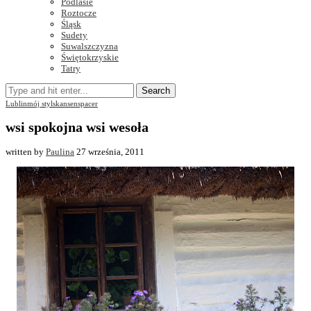
Podlasie
Roztocze
Śląsk
Sudety
Suwalszczyzna
Świętokrzyskie
Tatry
Search
Lublin
mój styl
skansen
spacer
wsi spokojna wsi wesoła
written by
Paulina
27 września, 2011