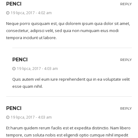
PENCI
REPLY
19 lipca, 2017 - 4:02 am
Neque porro quisquam est, qui dolorem ipsum quia dolor sit amet,
consectetur, adipisci velit, sed quia non numquam eius modi
tempora incidunt ut labore.
PENCI
REPLY
19 lipca, 2017 - 4:03 am
Quis autem vel eum iure reprehenderit qui in ea voluptate velit
esse quam nihil.
PENCI
REPLY
19 lipca, 2017 - 4:03 am
Et harum quidem rerum facilis est et expedita distinctio. Nam libero
tempore, cum soluta nobis est eligendi optio cumque nihil impedit