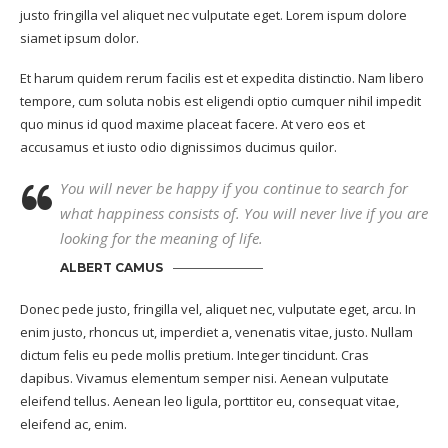
justo fringilla vel aliquet nec vulputate eget. Lorem ispum dolore
siamet ipsum dolor.
Et harum quidem rerum facilis est et expedita distinctio. Nam libero
tempore, cum soluta nobis est eligendi optio cumquer nihil impedit
quo minus id quod maxime placeat facere. At vero eos et
accusamus et iusto odio dignissimos ducimus quilor.
You will never be happy if you continue to search for
what happiness consists of. You will never live if you are
looking for the meaning of life.
ALBERT CAMUS
Donec pede justo, fringilla vel, aliquet nec, vulputate eget, arcu. In
enim justo, rhoncus ut, imperdiet a, venenatis vitae, justo. Nullam
dictum felis eu pede mollis pretium. Integer tincidunt. Cras
dapibus. Vivamus elementum semper nisi. Aenean vulputate
eleifend tellus. Aenean leo ligula, porttitor eu, consequat vitae,
eleifend ac, enim.