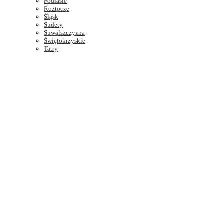
Podlasie
Roztocze
Śląsk
Sudety
Suwalszczyzna
Świętokrzyskie
Tatry