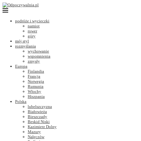
podróże i wycieczki
namiot
rower
góry
mój styl
rozmyślania
wychowanie
wspomnienia
zmysły
Europa
Finlandia
Francja
Norwegia
Rumunia
Włochy
Hiszpania
Polska
lubelszczyzna
Białowieża
Bieszczady
Beskid Niski
Kazimierz Dolny
Mazury
Nałęczów