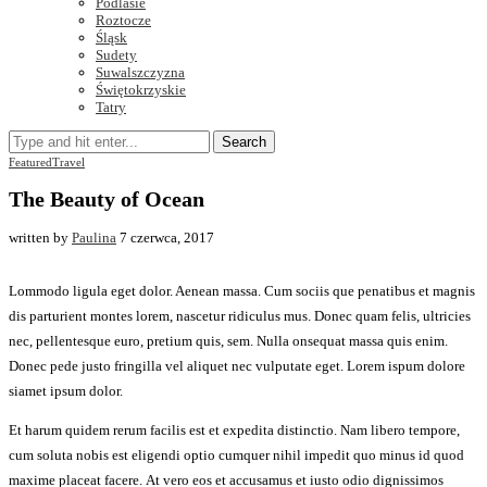
Podlasie
Roztocze
Śląsk
Sudety
Suwalszczyzna
Świętokrzyskie
Tatry
Search
Featured
Travel
The Beauty of Ocean
written by
Paulina
7 czerwca, 2017
Lommodo ligula eget dolor. Aenean massa. Cum sociis que penatibus et magnis
dis parturient montes lorem, nascetur ridiculus mus. Donec quam felis, ultricies
nec, pellentesque euro, pretium quis, sem. Nulla onsequat massa quis enim.
Donec pede justo fringilla vel aliquet nec vulputate eget. Lorem ispum dolore
siamet ipsum dolor.
Et harum quidem rerum facilis est et expedita distinctio. Nam libero tempore,
cum soluta nobis est eligendi optio cumquer nihil impedit quo minus id quod
maxime placeat facere. At vero eos et accusamus et iusto odio dignissimos