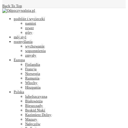
Back To Top
podróże i wycieczki
namiot
rower
góry
mój styl
rozmyślania
wychowanie
wspomnienia
zmysły
Europa
Finlandia
Francja
Norwegia
Rumunia
Włochy
Hiszpania
Polska
lubelszczyzna
Białowieża
Bieszczady
Beskid Niski
Kazimierz Dolny
Mazury
Nałęczów