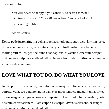
ducimus quilor.
You will never be happy if you continue to search for what
happiness consists of. You will never live if you are looking for
the meaning of life.
Albert Camus
Donec pede justo, fringilla vel, aliquet nec, vulputate eget, arcu. In enim justo,
rhoncus ut, imperdiet a, venenatis vitae, justo. Nullam dictum felis eu pede
mollis pretium. Integer tincidunt. Cras dapibus. Vivamus elementum semper
nisi. Aenean vulputate eleifend tellus. Aenean leo ligula, porttitor eu, consequat
vitae, eleifend ac, enim.
LOVE WHAT YOU DO. DO WHAT YOU LOVE
Neque porro quisquam est, qui dolorem ipsum quia dolor sit amet, consectetur,
adipisci velit, sed quia non numquam eius modi tempora incidunt ut labore et
dolore magnam aliquam quaerat voluptatem. Ut enim ad minima veniam, quis
nostrum exercitationem ullam corporis suscipit. Vivamus elementum semper
nisi. Aenean vulputate eleifend tellus.