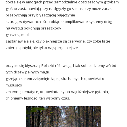
tłoczą się w emocjach przed samodzielnie dostrzeżonym grzybem i
głośno zastanawiają, czy nadgryzły go ślimaki, czy może żuczki
przepychają przy błyszczącej pajęczynie
szurają w dywanach liści, robiąc skomplikowane systemy dróg
na wyścigi pokonują przeszkody
głaszczą mech
zastanawiają się, czy piękniejsze są czerwone, czy żółte liście
zbierają patyki, ale tylko najspecjalniejsze
I
oczy im się błyszczą. Policzki różowieją. I tak sobie idziemy wśród
tych drzew pełnych magii,
grzejąc czasem zziębnięte łapki, słuchamy ich opowieści o
musująco
zmiennej tematyce, odpowiadamy na najróżniejsze pytania, i
chłoniemy leśność i ten wspólny czas.