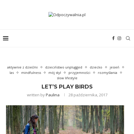
aktywnie z dziećmi
dzieciństwo unplugged
dziecko
jesień
las
mindfulness
mój styl
przyjemności
rozmyślania
slow lifestyle
LET’S PLAY BIRDS
written by
Paulina
28 października, 2017