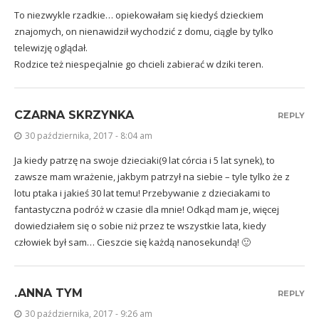
To niezwykle rzadkie… opiekowałam się kiedyś dzieckiem
znajomych, on nienawidził wychodzić z domu, ciągle by tylko
telewizję oglądał.
Rodzice też niespecjalnie go chcieli zabierać w dziki teren.
CZARNA SKRZYNKA
REPLY
30 października, 2017 - 8:04 am
Ja kiedy patrzę na swoje dzieciaki(9 lat córcia i 5 lat synek), to
zawsze mam wrażenie, jakbym patrzył na siebie – tyle tylko że z
lotu ptaka i jakieś 30 lat temu! Przebywanie z dzieciakami to
fantastyczna podróż w czasie dla mnie! Odkąd mam je, więcej
dowiedziałem się o sobie niż przez te wszystkie lata, kiedy
człowiek był sam… Cieszcie się każdą nanosekundą! 🙂
.ANNA TYM
REPLY
30 października, 2017 - 9:26 am