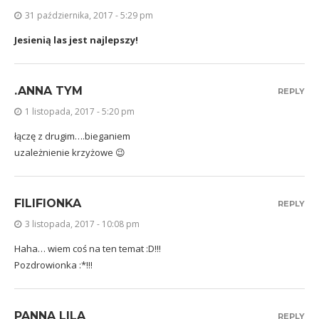
31 października, 2017 - 5:29 pm
Jesienią las jest najlepszy!
.ANNA TYM
REPLY
1 listopada, 2017 - 5:20 pm
łączę z drugim….bieganiem
uzależnienie krzyżowe 😉
FILIFIONKA
REPLY
3 listopada, 2017 - 10:08 pm
Haha… wiem coś na ten temat :D!!!
Pozdrowionka :*!!!
PANNA LILA
REPLY