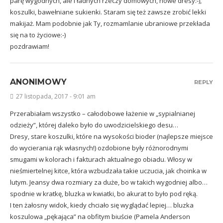
parę wygodnych, ale i ładnych rzeczy domowych, nowe dresy:-),
koszulki, bawełniane sukienki. Staram się też zawsze zrobić lekki
makijaż. Mam podobnie jak Ty, rozmamlanie ubraniowe przekłada
się na to życiowe:-)
pozdrawiam!
ANONIMOWY
REPLY
27 listopada, 2017 - 9:01 am
Przerabiałam wszystko – całodobowe łażenie w „sypialnianej
odzieży”, której daleko było do uwodzicielskiego desu…
Dresy, stare koszulki, które na wysokości bioder (najlepsze miejsce
do wycierania rąk własnych!) ozdobione były różnorodnymi
smugami w kolorach i fakturach aktualnego obiadu. Włosy w
nieśmiertelnej kitce, która wzbudzała takie uczucia, jak choinka w
lutym. Jeansy dwa rozmiary za duże, bo w takich wygodniej albo…
spodnie w kratkę, bluzka w kwiatki, bo akurat to było pod ręką.
I ten żałosny widok, kiedy chciało się wyglądać lepiej… bluzka
koszulowa „pękająca” na obfitym biuście (Pamela Anderson