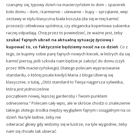
czarujmy się, typowy dzień na macierzyńskim to dom – spacerek
koło domu – dom, i karmienie – ulewanie – kupy – sprzątanie, więc
zestawy w stylu klasyczna biała koszula (da się w niej karmić
przecież) i ołówkowa spódnica, czy elegancka kopertowa sukienka
raczej odpadają. Chcę przez to powiedzieć, że ważne jest, żeby
szukać fajnych ubrań na aktualną sytuację życiową i
kupować to, co faktycznie będziemy nosić na co dzień
. Co z
tego, że kupimy sobie parę fajnych nowych kiecek, w których da się
karmić piersią, jeśli szkoda nam będzie je założyć do domu (czyli
przez 90% macierzyńskiego). Dlatego polecam wypracowanie
standardu, o której pisała kiedyś Maria z bloga Ubieraj się
klasycznie, o
tutaj,
„Otóż standard to Twoja najgorsza sylwetka,
która jest jednocześnie
początkiem nowej, lepszej garderoby i Twoim punktem
odniesienia.” Polecam cały wpis, ale w skrócie chodzi o znalezienie
takiego złotego środka między wyglądem fajnym i osiągalnym na co
dzień. Na tyle ładnie, żeby nie
odwracać głowy gdy widzimy się w lustrze, na tyle wygodnie, żeby
nam się chciało tak ubierać.