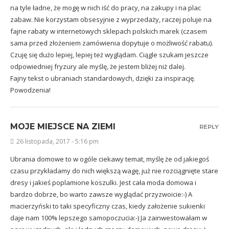
na tyle ładne, że mogę w nich iść do pracy, na zakupy i na plac
zabaw. Nie korzystam obsesyjnie z wyprzedaży, raczej poluje na
fajne rabaty w internetowych sklepach polskich marek (czasem
sama przed złożeniem zamówienia dopytuje o możliwość rabatu).
Czuję się dużo lepiej, lepiej też wyglądam. Ciągle szukam jeszcze
odpowiedniej fryzury ale myślę, że jestem bliżej niż dalej.
Fajny tekst o ubraniach standardowych, dzięki za inspirację.
Powodzenia!
MOJE MIEJSCE NA ZIEMI
REPLY
26 listopada, 2017 - 5:16 pm
Ubrania domowe to w ogóle ciekawy temat, myślę że od jakiegoś
czasu przykładamy do nich większą wagę, już nie rozciągnięte stare
dresy i jakieś poplamione koszulki. Jest cała moda domowa i
bardzo dobrze, bo warto zawsze wyglądać przyzwoicie:-) A
macierzyński to taki specyficzny czas, kiedy założenie sukienki
daje nam 100% lepszego samopoczucia:-) Ja zainwestowałam w