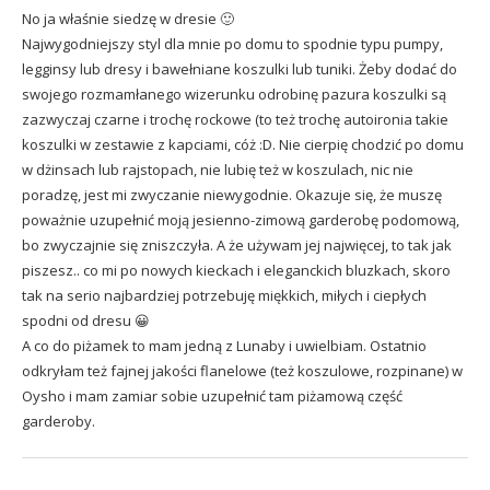
No ja właśnie siedzę w dresie 🙂
Najwygodniejszy styl dla mnie po domu to spodnie typu pumpy,
legginsy lub dresy i bawełniane koszulki lub tuniki. Żeby dodać do
swojego rozmamłanego wizerunku odrobinę pazura koszulki są
zazwyczaj czarne i trochę rockowe (to też trochę autoironia takie
koszulki w zestawie z kapciami, cóż :D. Nie cierpię chodzić po domu
w dżinsach lub rajstopach, nie lubię też w koszulach, nic nie
poradzę, jest mi zwyczanie niewygodnie. Okazuje się, że muszę
poważnie uzupełnić moją jesienno-zimową garderobę podomową,
bo zwyczajnie się zniszczyła. A że używam jej najwięcej, to tak jak
piszesz.. co mi po nowych kieckach i eleganckich bluzkach, skoro
tak na serio najbardziej potrzebuję miękkich, miłych i ciepłych
spodni od dresu 😀
A co do piżamek to mam jedną z Lunaby i uwielbiam. Ostatnio
odkryłam też fajnej jakości flanelowe (też koszulowe, rozpinane) w
Oysho i mam zamiar sobie uzupełnić tam piżamową część
garderoby.