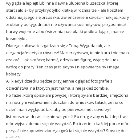
wyglądała lepiej!) lub inna dawna ulubiona bluzeczka, której
starczało sił by przykryć tylko klatkę w rozmiarze F ale kosztem
odsłaniającego się brzuszka. Zwieńczeniem całości- makijaż, który
zrobiony po tygodniach nie używania kosmetyków, przypominał
barwy wojenne albo ćwiczenia nastolatki podkradającej mamie
kosmetyki …
Dlatego całkowicie zgadzam się z Tobą. Wygoda tak, ale
elegancja/estetyka również! Macierzyństwo, to nie kara i nie ma co
czekać … aż skończę karmić, odzyskam figurę, wyjdę do ludzi,
wrócę do pracy. Ten czas jest jedyny i niepowtarzalny i mega
kobiecy!
A i kiedyś dziecku będzie przyjemnie oglądać fotografie z
dzieciństwa, na których jest mama, a nie jakieś zombie.
Po fazie, którą opisałam powyżej i którą byłam bardziej zmęczona
niż nocnym wstawaniem doszłam do wniosków takich, że na co
dzień mam wyglądać tak, aby po pierwsze móc otworzyć
listonoszowi drzwi i się nie wstydzić! Po drugie aby w każdej chwili
móc wyjść z domu i się nie wstydzić. Po trzecie o każdej porze móc
przyjąć niezapowiedzianego gościa i się nie wstydzić! Stosuję do
dziś! 🙂