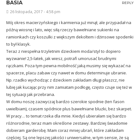
BASIA
REPLY
26 listopada, 2017 - 4:58 pm
Mój okres macierzyńskiego i karmienia już minął, ale przypadał na
późną wiosnę i lato, więc siłą rzeczy bawełniane sukienki na
ramionkach czy koszulki z większym dekoltem i dżinsowe spodenki
to był klasyk.
Teraz z niespełna trzyletnim dzieckiem moda/styl to dopiero
wyzwanie! 2,5-latek, jak wiesz, potrafi umorusać brudnymi
rączkami. Poza tym pewna mobilność jaką musimy się wykazać na
spacerze, placu zabaw czy nawet w domu determinuje ubranie.
Np. rzadko wychodząc z dzieckiem zakładam długi płaszcz, nie
lubię jak kucając przy nim zamiatam podłogę, często czuje się też w
tej sytuacji jak przebrana.
W domu noszę zazwyczaj bardzo szerokie spodnie (ten fason
uwielbiam), czasem spódnice plus bawełniane bluzki, bez skarpet.
W pracy… to temat rzeka dla mnie. Kiedyś ubierałam się bardzo
różnorodnie, teraz mam określone zestawy. Bardziej świadomie
dobieram garderobę. Mam coraz mniej ubrań, które zakładam
częściej. Są one lepszej jakości i uniwersalne, w tym sensie, że są