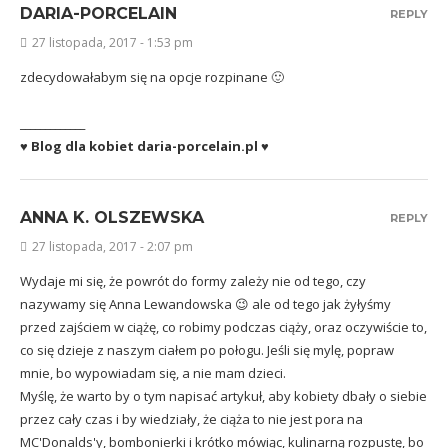
DARIA-PORCELAIN
REPLY
27 listopada, 2017 - 1:53 pm
zdecydowałabym się na opcje rozpinane 🙂
_____________
♥ Blog dla kobiet daria-porcelain.pl ♥
ANNA K. OLSZEWSKA
REPLY
27 listopada, 2017 - 2:07 pm
Wydaje mi się, że powrót do formy zależy nie od tego, czy
nazywamy się Anna Lewandowska 😉 ale od tego jak żyłyśmy
przed zajściem w ciążę, co robimy podczas ciąży, oraz oczywiście to,
co się dzieje z naszym ciałem po połogu. Jeśli się mylę, popraw
mnie, bo wypowiadam się, a nie mam dzieci.
Myślę, że warto by o tym napisać artykuł, aby kobiety dbały o siebie
przez cały czas i by wiedziały, że ciąża to nie jest pora na
MC'Donalds'y, bombonierki i krótko mówiąc, kulinarną rozpustę, bo