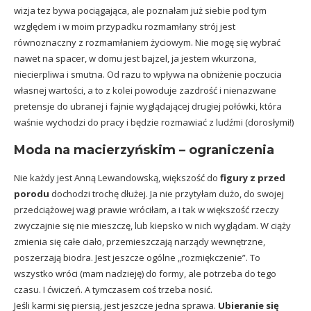
wizja tez bywa pociągająca, ale poznałam już siebie pod tym
względem i w moim przypadku rozmamłany strój jest
równoznaczny z rozmamłaniem życiowym. Nie mogę się wybrać
nawet na spacer, w domu jest bajzel, ja jestem wkurzona,
niecierpliwa i smutna. Od razu to wpływa na obniżenie poczucia
własnej wartości, a to z kolei powoduje zazdrość i nienazwane
pretensje do ubranej i fajnie wyglądającej drugiej połówki, która
waśnie wychodzi do pracy i będzie rozmawiać z ludźmi (dorosłymi!)
Moda na macierzyńskim – ograniczenia
Nie każdy jest Anną Lewandowską, większość do
figury z przed
porodu
dochodzi trochę dłużej. Ja nie przytyłam dużo, do swojej
przedciążowej wagi prawie wróciłam, a i tak w większość rzeczy
zwyczajnie się nie mieszczę, lub kiepsko w nich wyglądam. W ciąży
zmienia się całe ciało, przemieszczają narządy wewnętrzne,
poszerzają biodra. Jest jeszcze ogólne „rozmiękczenie”. To
wszystko wróci (mam nadzieję) do formy, ale potrzeba do tego
czasu. I ćwiczeń. A tymczasem coś trzeba nosić.
Jeśli karmi się piersią, jest jeszcze jedna sprawa.
Ubieranie się