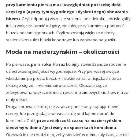
przy karmieniu piersią musi uwzględniać potrzebę dość
częstego (a przy tym wygodnego i dyskretnego) obnażania
biustu
. Czyli odpadają wszelkie sukienki bez dekoltu, obcisłe golfy
itd. Ja wolę też karmić od góry, nie lubię przy karmieniu podnosić
bluzek odsłaniając brzuch. Czyli pozostają większe dekolty,
sukienki koszule i bluzki kopertowe lub zapinane na guziki.
Moda na macierzyńskim – okoliczności
Po pierwsze,
pora roku
. Po raz kolejny stwierdzam, że rodzenie
dzieci wiosną jest jakoś wygodniejsze. Przy pierwszej dwójce
wkładałam po prostu koszulki i sukienki na ramiączkach, teraz
okazuje się, że…
nie mam się w co ubrać
. Okazało się, że
zdecydowana większość moich jesienno zimowych ciuchów ma za
mały dekolt.
Druga sprawa, o której nie zawsze pamiętamy kupując nowe
rzeczy, lub przeglądając własną szafę pod kątem ubrań do
karmienia. Otóż,
przez większość czasu na macierzyńskim
siedzimy w domu / jesteśmy na spacerkach koło domu
.
Oczywiście nie chodzi o to, żeby siedzieć w domu cały czas, ale nie