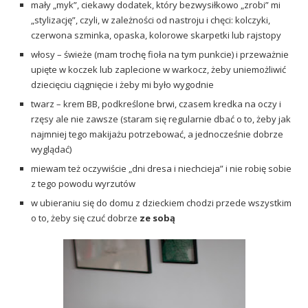
mały „myk”, ciekawy dodatek, który bezwysiłkowo „zrobi” mi
„stylizację”, czyli, w zależności od nastroju i chęci: kolczyki,
czerwona szminka, opaska, kolorowe skarpetki lub rajstopy
włosy – świeże (mam trochę fioła na tym punkcie) i przeważnie
upięte w koczek lub zaplecione w warkocz, żeby uniemożliwić
dziecięciu ciągnięcie i żeby mi było wygodnie
twarz – krem BB, podkreślone brwi, czasem kredka na oczy i
rzęsy ale nie zawsze (staram się regularnie dbać o to, żeby jak
najmniej tego makijażu potrzebować, a jednocześnie dobrze
wyglądać)
miewam też oczywiście „dni dresa i niechcieja” i nie robię sobie
z tego powodu wyrzutów
w ubieraniu się do domu z dzieckiem chodzi przede wszystkim
o to, żeby się czuć dobrze
ze sobą