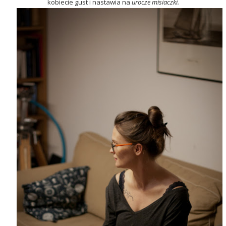
kobiecie gust i nastawia na
urocze misiaczki.