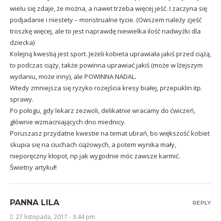
wielu się zdaje, że można, a nawet trzeba więcej jeść. I zaczyna się
podjadanie i niestety – monstrualne tycie. (Owszem należy zjeść
troszkę więcej, ale to jest naprawdę niewielka ilość nadwyżki dla
dziecka)
Kolejną kwestią jest sport. Jeżeli kobieta uprawiała jakiś przed ciążą,
to podczas ciąży, także powinna uprawiać jakiś (może w lżejszym
wydaniu, może inny), ale POWINNA NADAL.
Wtedy zmniejsza się ryzyko rozejścia kresy białej, przepuklin itp.
sprawy.
Po połogu, gdy lekarz zezwoli, delikatnie wracamy do ćwiczeń,
głównie wzmacniających dno miednicy.
Poruszasz przydatne kwestie na temat ubrań, bo większość kobiet
skupia się na ciuchach ciążowych, a potem wynika mały,
nieporęczny kłopot, np jak wygodnie móc zawsze karmić.
Świetny artykuł!
PANNA LILA
REPLY
27 listopada, 2017 - 3:44 pm