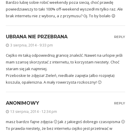
Bardzo lubię sobie robić weekendy poza siecią, choć prawdę
powiedziawszy to taki 100% off-weekend wyszedł mi tylko raz. Ale
brak internetu nie z wyboru, a z przymusu? Oj. To by bolało 😉
UBRANA NIE PRZEBRANA
REPLY
3 sierpnia, 2014 - 9:33 pm
Ciężko mi taką odpowiednią granicę znaleźć. Nawet na urlopie jeśli
mam szansę skorzystać z internetu, to korzystam niestety. Choć
staram się jak najmniej.
Przeboskie te zdjęcia! Zieleń, niedbale zapięta (albo rozpięta)
koszula, opalenizna. A mały rowerzysta rozkoszny! 🙂
ANONIMOWY
REPLY
13 sierpnia, 2014 - 12:34 pm
masz bardzo fajne zdjęcia 🙂 Jak z jakiegoś dobrego czasopisma 🙂
To prawda niestety, że bez internetu ciężko jest przetrwać w