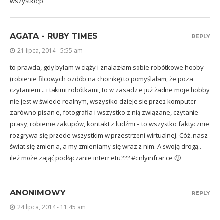
wszystko;p
AGATA - RUBY TIMES
REPLY
21 lipca, 2014 - 5:55 am
to prawda, gdy byłam w ciąży i znalazłam sobie robótkowe hobby
(robienie filcowych ozdób na choinkę) to pomyślałam, że poza
czytaniem .. i takimi robótkami, to w zasadzie już żadne moje hobby
nie jest w świecie realnym, wszystko dzieje się przez komputer –
zarówno pisanie, fotografia i wszystko z nią związane, czytanie
prasy, robienie zakupów, kontakt z ludźmi – to wszystko faktycznie
rozgrywa się przede wszystkim w przestrzeni wirtualnej. Cóż, nasz
świat się zmienia, a my zmieniamy się wraz z nim. A swoją drogą..
ileż może zająć podłączanie internetu??? #onlyinfrance 🙂
ANONIMOWY
REPLY
24 lipca, 2014 - 11:45 am