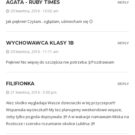
AGATA - RUBY TIMES
REPLY
20 kwietnia, 2016 - 10:02 am
Jak pięknie! Czytam.. oglądam, uśmiecham się 🙂
WYCHOWAWCA KLASY 1B
REPLY
20 kwietnia, 2016 - 11:11 am
Pięknie! Nic więcej do szczęścia nie potrzeba :)) Pozdrawiam
FILIFIONKA
REPLY
21 kwietnia, 2016 - 5:00 pm
Alez slodko wygladaja Wasze dzieciaczki w tej przyczepce!!!
Wspaniala wycieczka!!! My tez planujemy weekendowe wojaze,
zeby tylko pogoda dopisywala :)!!! A w wakacje namawiam Miska na
Roztocze i szeroko rozumiane okolice Lublina :)!!!