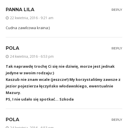
PANNA LILA
REPLY
22 kwietnia, 2016 - 9:21 am
Cudna zawilcowa kraina:)
POLA
REPLY
24 kwietnia, 2016 - 6:53 pm
Tak naprawdę trochę Ci się nie dziwię, morze jest jednak
jedyne w swoim rodzaju:)
Kaszub nie znam wcale (jeszcze!) My korzystaliśmy zawsze z
jezior pojezierza łęczyńsko włodawskiego, ewentualnie
Mazury.
PS, I nie udało się spotkać… Szkoda
POLA
REPLY
24 kwietnia, 2016 - 6:53 pm