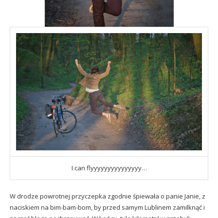
I can flyyyyyyyyyyyyyyy…
W drodze powrotnej przyczepka zgodnie śpiewała o panie Janie, z
naciskiem na bim-bam-bom, by przed samym Lublinem zamilknąć i