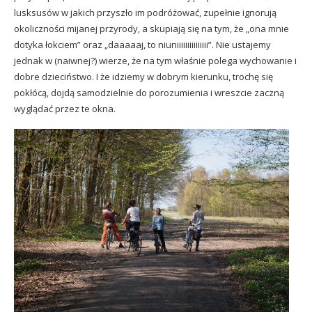
lusksusów w jakich przyszło im podróżować, zupełnie ignorują
okoliczności mijanej przyrody, a skupiają się na tym, że „ona mnie
dotyka łokciem” oraz „daaaaaj, to niuniiiiiiiiiiiiiii”. Nie ustajemy
jednak w (naiwnej?) wierze, że na tym właśnie polega wychowanie i
dobre dzieciństwo. I że idziemy w dobrym kierunku, trochę się
pokłócą, dojdą samodzielnie do porozumienia i wreszcie zaczną
wyglądać przez te okna.