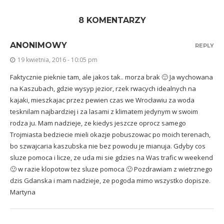
8 KOMENTARZY
ANONIMOWY
REPLY
19 kwietnia, 2016 - 10:05 pm
Faktycznie pieknie tam, ale jakos tak.. morza brak 🙂 Ja wychowana
na Kaszubach, gdzie wysyp jezior, rzek rwacych idealnych na
kajaki, mieszkajac przez pewien czas we Wrocławiu za woda
tesknilam najbardziej i za lasami z klimatem jedynym w swoim
rodza ju. Mam nadzieje, ze kiedys jeszcze oprocz samego
Trojmiasta bedziecie mieli okazje pobuszowac po moich terenach,
bo szwajcaria kaszubska nie bez powodu je mianuja. Gdyby cos
sluze pomoca i licze, ze uda mi sie gdzies na Was trafic w weekend
🙂 w razie klopotow tez sluze pomoca 🙂 Pozdrawiam z wietrznego
dzis Gdanska i mam nadzieje, ze pogoda mimo wszystko dopisze.
Martyna