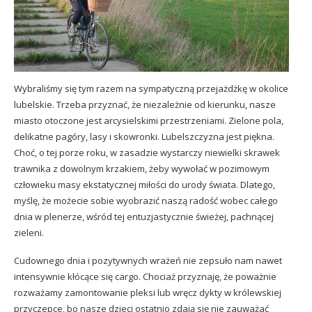
Wybraliśmy się tym razem na sympatyczną przejażdżkę w okolice
lubelskie. Trzeba przyznać, że niezależnie od kierunku, nasze
miasto otoczone jest arcysielskimi przestrzeniami. Zielone pola,
delikatne pagóry, lasy i skowronki. Lubelszczyzna jest piękna.
Choć, o tej porze roku, w zasadzie wystarczy niewielki skrawek
trawnika z dowolnym krzakiem, żeby wywołać w pozimowym
człowieku masy ekstatycznej miłości do urody świata. Dlatego,
myślę, że możecie sobie wyobrazić naszą radość wobec całego
dnia w plenerze, wśród tej entuzjastycznie świeżej, pachnącej
zieleni.
Cudownego dnia i pozytywnych wrażeń nie zepsuło nam nawet
intensywnie kłócące się cargo. Chociaż przyznaję, że poważnie
rozważamy zamontowanie pleksi lub wręcz dykty w królewskiej
przyczepce, bo nasze dzieci ostatnio zdają się nie zauważać