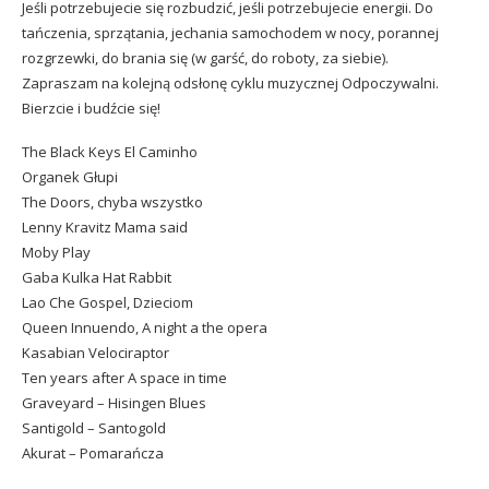
Jeśli potrzebujecie się rozbudzić, jeśli potrzebujecie energii. Do
tańczenia, sprzątania, jechania samochodem w nocy, porannej
rozgrzewki, do brania się (w garść, do roboty, za siebie).
Zapraszam na kolejną odsłonę cyklu muzycznej Odpoczywalni.
Bierzcie i budźcie się!
The Black Keys
El Caminho
Organek
Głupi
The Doors, chyba wszystko
Lenny Kravitz
Mama said
Moby
Play
Gaba Kulka
Hat Rabbit
Lao Che Gospel,
Dzieciom
Queen
Innuendo
,
A night a the opera
Kasabian
Velociraptor
Ten years after
A space in time
Graveyard –
Hisingen Blues
Santigold –
Santogold
Akurat –
Pomarańcza