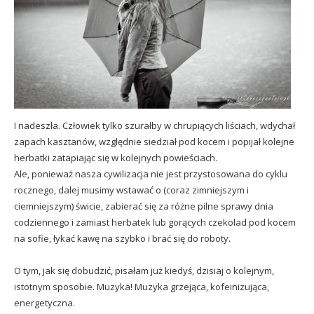
I nadeszła. Człowiek tylko szurałby w chrupiących liściach, wdychał
zapach kasztanów, względnie siedział pod kocem i popijał kolejne
herbatki zatapiając się w kolejnych powieściach.
Ale, ponieważ nasza cywilizacja nie jest przystosowana do cyklu
rocznego, dalej musimy wstawać o (coraz zimniejszym i
ciemniejszym) świcie, zabierać się za różne pilne sprawy dnia
codziennego i zamiast herbatek lub gorących czekolad pod kocem
na sofie, łykać kawę na szybko i brać się do roboty.
O tym,
jak się dobudzić
, pisałam już kiedyś, dzisiaj o kolejnym,
istotnym sposobie. Muzyka! Muzyka grzejąca, kofeinizująca,
energetyczna.