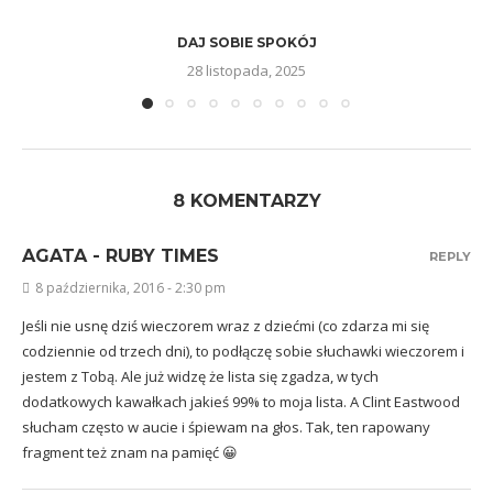
DAJ SOBIE SPOKÓJ
28 listopada, 2025
8 KOMENTARZY
AGATA - RUBY TIMES
REPLY
8 października, 2016 - 2:30 pm
Jeśli nie usnę dziś wieczorem wraz z dziećmi (co zdarza mi się
codziennie od trzech dni), to podłączę sobie słuchawki wieczorem i
jestem z Tobą. Ale już widzę że lista się zgadza, w tych
dodatkowych kawałkach jakieś 99% to moja lista. A Clint Eastwood
słucham często w aucie i śpiewam na głos. Tak, ten rapowany
fragment też znam na pamięć 😀