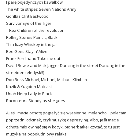
I parę pojedynczych kawałków:
The white stripes
Seven Nations Army
Gorillaz
Clint Eastwood
Survivor
Eye of the Tiger
T Rex
Children of the revolution
Rolling Stones
Paint it, Black
Thin lizzy
Whiskey in the jar
Bee Gees
Stayin’ Alive
Franz Ferdinand
Take me out
David Bowie and Mick Jagger Dancing in the street
Dancing in the
street
(ten teledysk!!)
Don Ross
Michael, Michael, Michael
Klimbim
Kazik & Yugoton
Malcziki
Uriah Heep
Lady in Black
Raconteurs
Steady as she goes
A jeśli macie ochotę pogrążyć się w jesiennej melancholii polecam
poprzedni odcinek, czyli
muzykę depresyjną
. Albo, jeśli macie
ochotę miło owinąć się w kocyk, pic herbatkę i czytać, to tu jest
muzyka na popołudniowy relaks