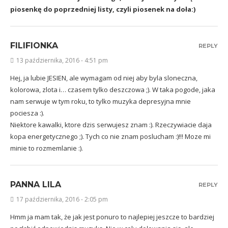
piosenkę do poprzedniej listy, czyli piosenek na doła:)
FILIFIONKA
REPLY
13 października, 2016 - 4:51 pm
Hej, ja lubie JESIEN, ale wymagam od niej aby byla sloneczna,
kolorowa, zlota i… czasem tylko deszczowa ;). W taka pogode, jaka
nam serwuje w tym roku, to tylko muzyka depresyjna mnie
pociesza :).
Niektore kawalki, ktore dzis serwujesz znam :). Rzeczywiacie daja
kopa energetycznego ;). Tych co nie znam poslucham :)!!! Moze mi
minie to rozmemlanie :).
PANNA LILA
REPLY
17 października, 2016 - 2:05 pm
Hmm ja mam tak, że jak jest ponuro to najlepiej jeszcze to bardziej