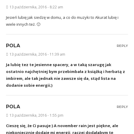
13 października, 2016 - 8:22 am
Jesień lubię jak siedzę w domu, a co do muzyki to Akurat lubię i
wiele innych też. 🙂
POLA
REPLY
13 października, 2016 - 11:39 am
Ja lubię tez te jesienne spacery, a w taką szarugę jak
ostatnio najchętniej bym przebimbała z książką i herbatą z
imbirem, ale tak jednak nie zawsze się da, stąd lista na
dodanie sobie energii;)
POLA
REPLY
13 października, 2016 - 1:55 pm
Cieszę się, że Ci pasuje:) A november rain jest piękne, ale
niekoniecznie dodaje mi energii, raczej dodałabym tę