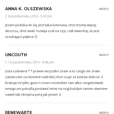
ANNA K. OLSZEWSKA
REPLY
8 października, 2016 - 5:47 pm
Jesień podoba mi się. Jest taka kolorowa, choć trochę więcej
deszczu, choć wiatr rozwija szal na szyi, i tak twierdzę, że jest
urzekająco piękna 🙂
UNCOUTH
REPLY
12 października, 2016 - 8:48 pm
Lista cudowna *.* prawie wszystko znam a to czego nie znam
zamierzam za moment nadrobić,choć czuje ze bedzie dobrze :3
brakuje mi tylko guns n roses november rain albo czegokolwiek
innego,oni potrafią postawić mnie na nogi każdym swoim utworem
nawet tak okropna porą jak jesien :3
RENEWARTE
REPLY