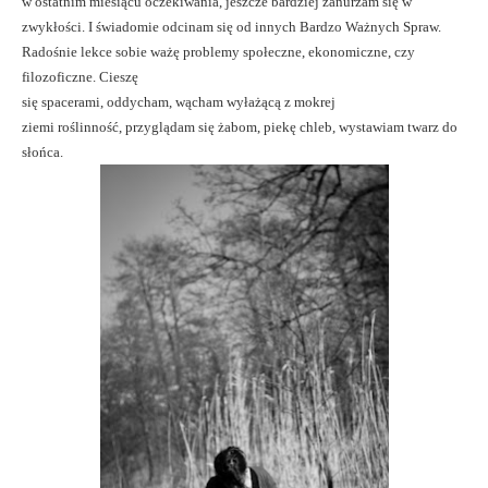
w ostatnim miesiącu oczekiwania, jeszcze bardziej zanurzam się w
zwykłości. I świadomie odcinam się od innych Bardzo Ważnych Spraw.
Radośnie lekce sobie ważę problemy społeczne, ekonomiczne, czy
filozoficzne.
Cieszę
się spacerami, oddycham, wącham wyłażącą z mokrej
ziemi roślinność, przyglądam się żabom, piekę chleb, wystawiam twarz do
słońca.