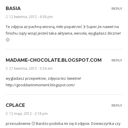
BASIA
REPLY
12 kwietnia, 2012 - 6:58 pm
Te zdjęcia aż pachną wiosną, miło popatrzeć :)! Super,że nawet na
finishu ciąży wciąż jesteś taka aktywna, wesoła, wyglądasz ślicznie!
🙂
MADAME-CHOCOLATE.BLOGSPOT.COM
REPLY
27 kwietnia, 2012 - 5:54 am
wygladasz przepieknie, zdjęcia tez świetne!
http://gooddamnmoment.blogspot.com/
CPLACE
REPLY
12 maja, 2012 - 2:18 pm
przecudownie 🙂 Bardzo podoba mi się 4 zdjęcie. Dziewczynka czy