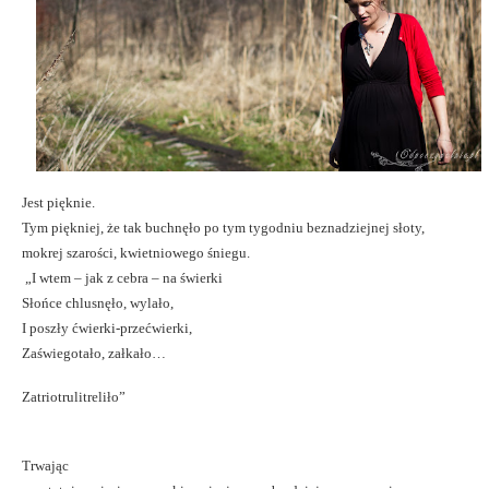
Jest pięknie.
Tym piękniej, że tak buchnęło po tym tygodniu beznadziejnej słoty,
mokrej szarości, kwietniowego śniegu.
„I wtem – jak z cebra – na świerki
Słońce chlusnęło, wylało,
I poszły ćwierki-przećwierki,
Zaświegotało, załkało…
Zatriotrulitreliło”
Trwając