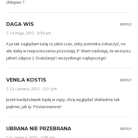
chłopiec ?
DAGA WIS
REPLY
14 maja, 2012 - 8:59 am
A ja tak zaglądam tutaj co jakiś czas, żeby potomka zobaczyć, no
ale dalej w niepocieszeniu pozostaję ;P. Mam nadzieję, że wrzucisz
jakieś zdjęcia :). Gratulację! I wszystkiego najlepszego!
VENILA KOSTIS
REPLY
23 czerwca, 2012 - 2:51 pm
Jeżeli kiedykolwiek będę w ciąży, chcę wyglądać dokładnie tak
pięknie, jak ty. Postanowione!
UBRANA NIE PRZEBRANA
REPLY
5 czerwca, 2015 - 2:09 pm