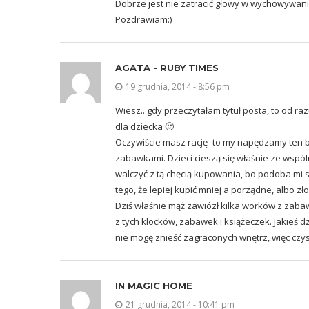
Dobrze jest nie zatracić głowy w wychowywani
Pozdrawiam:)
AGATA - RUBY TIMES
19 grudnia, 2014 - 8:56 pm
Wiesz.. gdy przeczytałam tytuł posta, to od ra
dla dziecka 🙂
Oczywiście masz rację- to my napędzamy ten b
zabawkami. Dzieci cieszą się właśnie ze wspól
walczyć z tą chęcią kupowania, bo podoba mi s
tego, że lepiej kupić mniej a porządne, albo zł
Dziś właśnie mąż zawiózł kilka worków z zabaw
z tych klocków, zabawek i książeczek. Jakieś d
nie mogę znieść zagraconych wnętrz, więc cz
IN MAGIC HOME
21 grudnia, 2014 - 10:41 pm