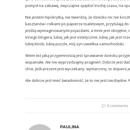
pomysł na zabawę, zwyczajnie spędzić trochę czasu, na sp
Nie jestem hipokrytką, nie twierdzę, że dziecko nic nie kosz
kasztanów i rolkami po papierze toaletowym, przytulają do g
jeżdżą wyimaginowanymi pojazdami, a mnie jest obojętne, co
innego blogera, lubię, jak jest estetycznie, lubię, jak jest r
lubię klocki, lubię puzzle, mój syn uwielbia samochodziki.
Wiem też jaką przyjemnością jest sprawianie dziecku przyj
wspaniałe. Ale nie wyprzedzajmy pragnień. Dobrze jest dać
chce. Jeśli prezent jest wyczekany, wymarzony, to dopiero je
Ale dobrze jest mieć świadomość, że to nie jest niezbędne. Nie
0 comments
PAULINA