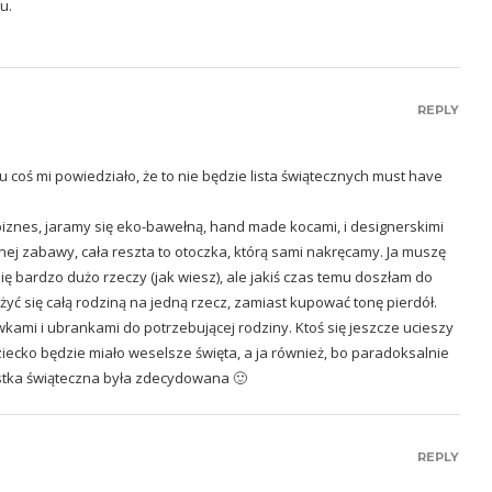
u.
REPLY
zu coś mi powiedziało, że to nie będzie lista świątecznych must have
iznes, jaramy się eko-bawełną, hand made kocami, i designerskimi
nej zabawy, cała reszta to otoczka, którą sami nakręcamy. Ja muszę
ię bardzo dużo rzeczy (jak wiesz), ale jakiś czas temu doszłam do
ożyć się całą rodziną na jedną rzecz, zamiast kupować tonę pierdół.
kami i ubrankami do potrzebującej rodziny. Ktoś się jeszcze ucieszy
ziecko będzie miało weselsze święta, a ja również, bo paradoksalnie
ystka świąteczna była zdecydowana 🙂
REPLY