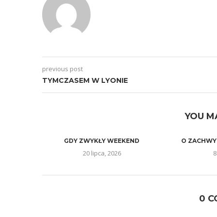
previous post
TYMCZASEM W LYONIE
YOU M
GDY ZWYKŁY WEEKEND
O ZACHWY
20 lipca, 2026
8
0 