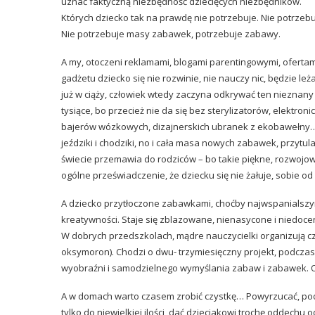
uznać faktyczną niezbędność dziecięcych niezbędników.
Których dziecko tak na prawdę nie potrzebuje. Nie potrzebu
Nie potrzebuje masy zabawek, potrzebuje zabawy.
A my, otoczeni reklamami, blogami parentingowymi, ofertam
gadżetu dziecko się nie rozwinie, nie nauczy nic, będzie l
już w ciąży, człowiek wtedy zaczyna odkrywać ten nieznany
tysiące, bo przecież nie da się bez sterylizatorów, elektro
bajerów wózkowych, dizajnerskich ubranek z ekobawełny… P
jeździki i chodziki, no i cała masa nowych zabawek, przyt
świecie przemawia do rodziców – bo takie piękne, rozwojowe
ogólne przeświadczenie, że dziecku się nie żałuje, sobie od
A dziecko przytłoczone zabawkami, choćby najwspanialszymi,
kreatywności. Staje się zblazowane, nienasycone i niedocen
W dobrych przedszkolach, mądre nauczycielki organizują c
oksymoron). Chodzi o dwu- trzymiesięczny projekt, podczas
wyobraźni i samodzielnego wymyślania zabaw i zabawek. 
A w domach warto czasem zrobić czystkę… Powyrzucać, pood
tylko do niewielkiej ilości, dać dzieciakowi trochę oddech