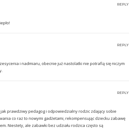
REPLY
iepło!
REPLY
zesycenia i nadmiaru, obecnie już nastolatki nie potrafią się niczym
y.
REPLY
, jak prawdziwy pedagog i odpowiedzialny rodzic zdający sobie
ywania co raz to nowymi gadżetami, rekompensując dziecku zabawę
. Niestety, ale zabawki bez udziału rodzica często są