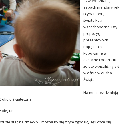
dzwoneczkami,
zapach mandarynek
i cynamonu,
światełka, i
wszechobecne listy
propozycji
prezentowych
napędzają
kupowanie w
ekstazie i poczuciu
że oto wpisaliśmy się
właśnie w ducha
Świąt…
Na mnie też działają
ć około świąteczna.
y biegun.
i nie stać na dziecko. I można by się z tym zgodzić, jeśli chce się