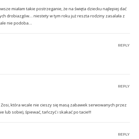
 zawsze miałam takie postrzeganie, że na święta dziecku najlepiej dać
ych drobiazgów… niestety w tym roku już reszta rodziny zasalała z
wcale nie podoba…
REPLY
REPLY
ej Zosi, która wcale nie cieszy się masą zabawek serwowanych przez
 lub sobie), śpiewać, tańczyć i skakać po tacie!!!
REPLY