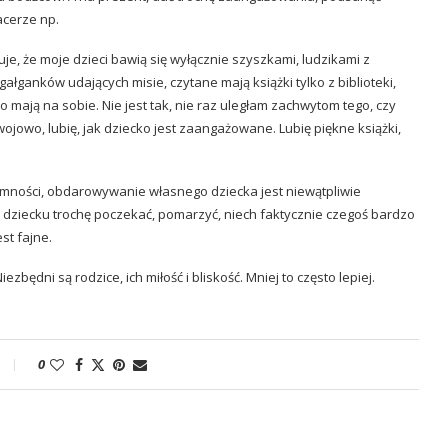
acerze np.
tuje, że moje dzieci bawią się wyłącznie szyszkami, ludzikami z
ałganków udających misie, czytane mają książki tylko z biblioteki,
 mają na sobie. Nie jest tak, nie raz uległam zachwytom tego, czy
ozwojowo, lubię, jak dziecko jest zaangażowane. Lubię piękne książki,
emności, obdarowywanie własnego dziecka jest niewątpliwie
 dziecku trochę poczekać, pomarzyć, niech faktycznie czegoś bardzo
st fajne.
zbędni są rodzice, ich miłość i bliskość. Mniej to często lepiej.
0