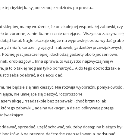
je tej ciężkiej kasy, potrzebuje rodziców po prostu…
i sklepów, mamy wrażenie, że bez kolejnej wspaniałej zabawki, czy
eżało bezbronne, zaniedbane nic nie umiejące… Wszystko zaczyna się
 dotąd świat. Nagle okazuje się, że na wyprawkę trzeba wydać grube
nicznych niań, karuzel, grających zabawek, gadżetów przewijakowych,
óźniej jest jeszcze lepiej, dochodzą gadżety około jedzeniowe,
ulanek, drobiazgów… Inna sprawa, to wszystko najzwyczajniej w
, ja to o takiej mogłam tylko pomarzyć… A do tego dochodzi takie
 ust trzeba odebrać, a dziecku dać.
 nie będzie się nimi cieszyć. Nie rozwija wyobraźni, pomysłowości,
iające, nie umiejące się cieszyć, rozproszone.
zasem akcję „Przedszkole bez zabawek” (choć brzmi to jak
 którego zabawki „jadą na wakacje”, a dzieci odkrywają potęgę
Odświeżające.
dawać, sprzedać. Część schować, tak, żeby dostęp na bieżąco był
u od bodźców. A na prezent, dać trochę zaangażowania, podsunąć