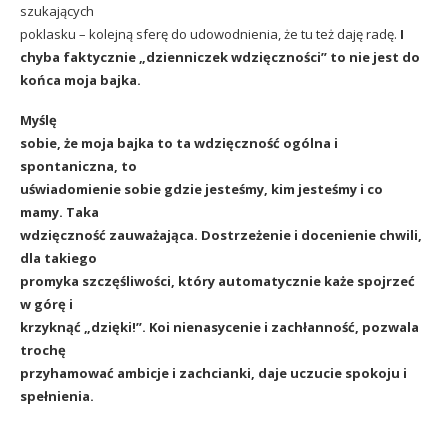
szukających
poklasku – kolejną sferę do udowodnienia, że tu też daję radę.
I
chyba faktycznie „dzienniczek wdzięczności” to nie jest do
końca moja bajka.
Myślę
sobie, że moja bajka to ta wdzięczność ogólna i
spontaniczna, to
uświadomienie sobie gdzie jesteśmy, kim jesteśmy i co
mamy. Taka
wdzięczność zauważająca. Dostrzeżenie i docenienie chwili,
dla takiego
promyka szczęśliwości, który automatycznie każe spojrzeć
w górę i
krzyknąć „dzięki!”. Koi nienasycenie i zachłanność, pozwala
trochę
przyhamować ambicje i zachcianki, daje uczucie spokoju i
spełnienia.