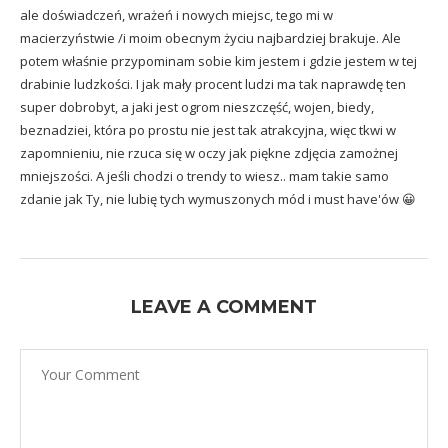
ale doświadczeń, wrażeń i nowych miejsc, tego mi w
macierzyństwie /i moim obecnym życiu najbardziej brakuje. Ale
potem właśnie przypominam sobie kim jestem i gdzie jestem w tej
drabinie ludzkości. I jak mały procent ludzi ma tak naprawdę ten
super dobrobyt, a jaki jest ogrom nieszczęść, wojen, biedy,
beznadziei, która po prostu nie jest tak atrakcyjna, więc tkwi w
zapomnieniu, nie rzuca się w oczy jak piękne zdjęcia zamożnej
mniejszości. A jeśli chodzi o trendy to wiesz.. mam takie samo
zdanie jak Ty, nie lubię tych wymuszonych mód i must have'ów 😀
LEAVE A COMMENT