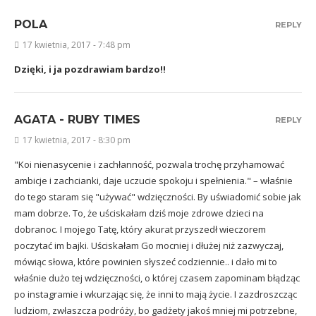
POLA
REPLY
17 kwietnia, 2017 - 7:48 pm
Dzięki, i ja pozdrawiam bardzo!!
AGATA - RUBY TIMES
REPLY
17 kwietnia, 2017 - 8:30 pm
"Koi nienasycenie i zachłanność, pozwala trochę przyhamować
ambicje i zachcianki, daje uczucie spokoju i spełnienia." – właśnie
do tego staram się "używać" wdzięczności. By uświadomić sobie jak
mam dobrze. To, że uściskałam dziś moje zdrowe dzieci na
dobranoc. I mojego Tatę, który akurat przyszedł wieczorem
poczytać im bajki. Uściskałam Go mocniej i dłużej niż zazwyczaj,
mówiąc słowa, które powinien słyszeć codziennie.. i dało mi to
właśnie dużo tej wdzięczności, o której czasem zapominam błądząc
po instagramie i wkurzając się, że inni to mają życie. I zazdroszcząc
ludziom, zwłaszcza podróży, bo gadżety jakoś mniej mi potrzebne,