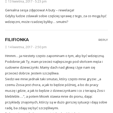
13 kwietnia, 2017 - 5:23 pm
Genialna sesja zdjęciowa! A buty – rewelacja!
Gdyby ludzie zdawali sobie częściej sprawę z tego, za co mogą być
wdzięczni, może rzadziej byliby… smutni?
FILIFIONKA
REPLY
14 kwietnia, 2017 - 2:50 pm
Hmmm… ja niestety często zapominam o tym, aby być wdzięczną.
Podobnie jak Ty, mam przecież najlepszego pod słońcem męża i
cudowne dziewczynki. Mamy dach nad głową i żyje nam się
przecież dobrze. Jestem szczęśliwa.
Siedzi we mnie jednak taki smutas, który często mnie gryzie: ,,a
czemu Zosia jest chora, a jak to będzie później, a bo do pracy
muszę i gdzie, a jak to będzie z dziewczynkami i co z terapią Zosi i
blebleble….", a potem Misiek stawia mnie do pionu, dając
przykłady znajomych, którzy są w dużo gorszej sytuacji i dają sobie
radę, ba zdają się być szczęśliwymi.