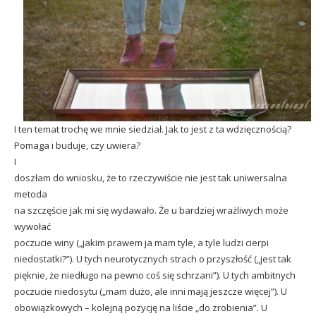
I ten temat trochę we mnie siedział. Jak to jest z ta wdzięcznością?
Pomaga i buduje, czy uwiera?
I
doszłam do wniosku, że to rzeczywiście nie jest tak uniwersalna
metoda
na szczęście jak mi się wydawało. Że u bardziej wrażliwych może
wywołać
poczucie winy („jakim prawem ja mam tyle, a tyle ludzi cierpi
niedostatki?”). U tych neurotycznych strach o przyszłość („jest tak
pięknie, że niedługo na pewno coś się schrzani”). U tych ambitnych
poczucie niedosytu („mam dużo, ale inni mają jeszcze więcej”). U
obowiązkowych – kolejną pozycję na liście „do zrobienia”. U