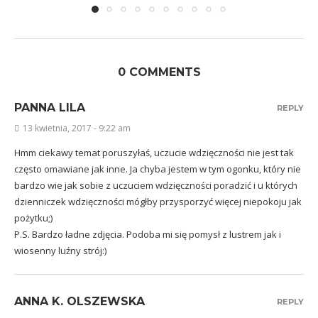
0 COMMENTS
PANNA LILA
REPLY
13 kwietnia, 2017 - 9:22 am
Hmm ciekawy temat poruszyłaś, uczucie wdzięczności nie jest tak
często omawiane jak inne. Ja chyba jestem w tym ogonku, który nie
bardzo wie jak sobie z uczuciem wdzięczności poradzić i u których
dzienniczek wdzięczności mógłby przysporzyć więcej niepokoju jak
pożytku;)
P.S. Bardzo ładne zdjęcia. Podoba mi się pomysł z lustrem jak i
wiosenny luźny strój:)
ANNA K. OLSZEWSKA
REPLY