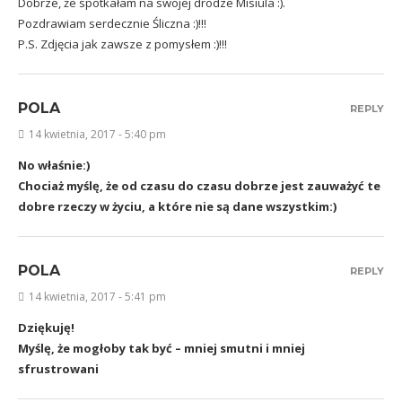
Dobrze, że spotkałam na swojej drodze Misiula :).
Pozdrawiam serdecznie Śliczna :)!!!
P.S. Zdjęcia jak zawsze z pomysłem :)!!!
POLA
REPLY
14 kwietnia, 2017 - 5:40 pm
No właśnie:)
Chociaż myślę, że od czasu do czasu dobrze jest zauważyć te
dobre rzeczy w życiu, a które nie są dane wszystkim:)
POLA
REPLY
14 kwietnia, 2017 - 5:41 pm
Dziękuję!
Myślę, że mogłoby tak być – mniej smutni i mniej
sfrustrowani