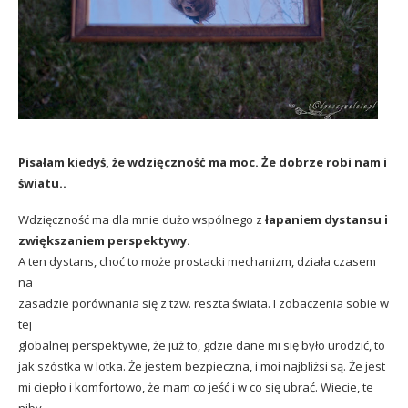
Pisałam kiedyś, że wdzięczność ma moc. Że dobrze robi nam i
światu..
Wdzięczność ma dla mnie dużo wspólnego z
łapaniem dystansu i
zwiększaniem perspektywy.
A ten dystans, choć to może prostacki mechanizm, działa czasem
na
zasadzie porównania się z tzw. reszta świata. I zobaczenia sobie w
tej
globalnej perspektywie, że już to, gdzie dane mi się było urodzić, to
jak szóstka w lotka. Że jestem bezpieczna, i moi najbliżsi są. Że jest
mi ciepło i komfortowo, że mam co jeść i w co się ubrać. Wiecie, te
niby