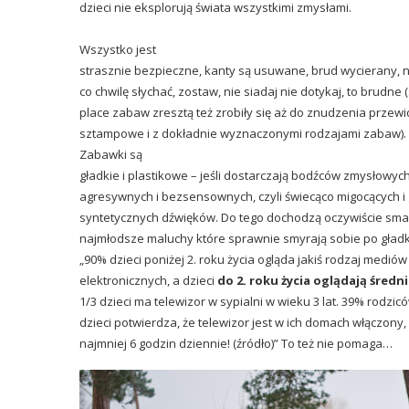
dzieci nie eksplorują świata wszystkimi zmysłami.
Wszystko jest
strasznie bezpieczne, kanty są usuwane, brud wycierany, 
co chwilę słychać, zostaw, nie siadaj nie dotykaj, to brudne
place zabaw zresztą też zrobiły się aż do znudzenia przew
sztampowe i z dokładnie wyznaczonymi rodzajami zabaw).
Zabawki są
gładkie i plastikowe – jeśli dostarczają bodźców zmysłowych,
agresywnych i bezsensownych, czyli świecąco migocących i
syntetycznych dźwięków. Do tego dochodzą oczywiście smart
najmłodsze maluchy które sprawnie smyrają sobie po gładk
„90% dzieci poniżej 2. roku życia ogląda jakiś rodzaj mediów
elektronicznych, a dzieci
do 2. roku życia oglądają średn
1/3 dzieci ma telewizor w sypialni w wieku 3 lat. 39% rodzi
dzieci potwierdza, że telewizor jest w ich domach włączony,
najmniej 6 godzin dziennie! (
źródło
)” To też nie pomaga…