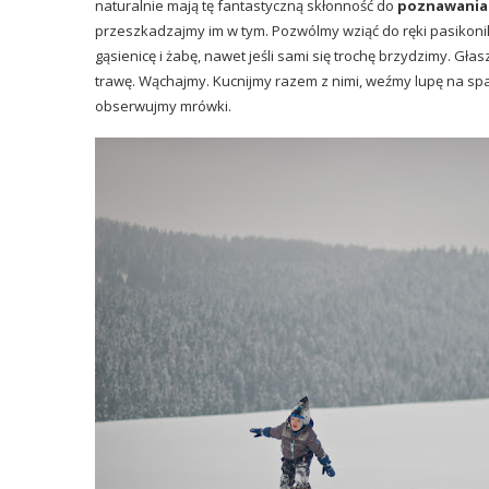
naturalnie mają tę fantastyczną skłonność do
poznawania
przeszkadzajmy im w tym. Pozwólmy wziąć do ręki pasikoni
gąsienicę i żabę, nawet jeśli sami się trochę brzydzimy. Gła
trawę. Wąchajmy. Kucnijmy razem z nimi, weźmy lupę na spa
obserwujmy mrówki.