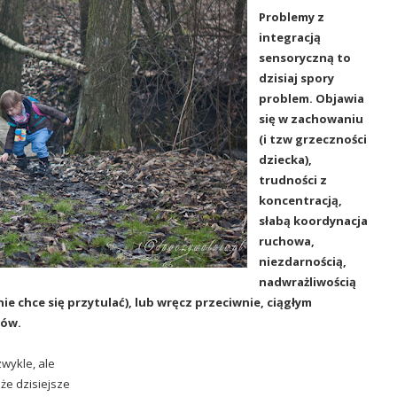
Problemy z
integracją
sensoryczną to
dzisiaj spory
problem. Objawia
się w zachowaniu
(i tzw grzeczności
dziecka),
trudności z
koncentracją,
słabą koordynacja
ruchowa,
niezdarnością,
nadwrażliwością
ie chce się przytulać), lub wręcz przeciwnie, ciągłym
ców.
wykle, ale
że dzisiejsze