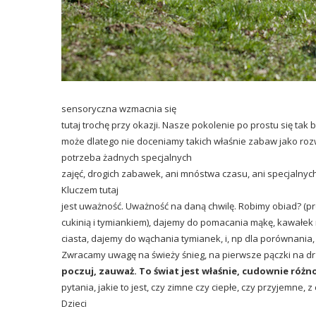
sensoryczna wzmacnia się
tutaj trochę przy okazji. Nasze pokolenie po prostu się tak b
może dlatego nie doceniamy takich właśnie zabaw jako roz
potrzeba żadnych specjalnych
zajęć, drogich zabawek, ani mnóstwa czasu, ani specjalny
Kluczem tutaj
jest uważność. Uważność na daną chwilę. Robimy obiad? (p
cukinią i tymiankiem), dajemy do pomacania mąkę, kawał
ciasta, dajemy do wąchania tymianek, i, np dla porównania,
Zwracamy uwagę na świeży śnieg, na pierwsze pączki na dr
poczuj, zauważ. To świat jest właśnie, cudownie różn
pytania, jakie to jest, czy zimne czy ciepłe, czy przyjemne, z 
Dzieci