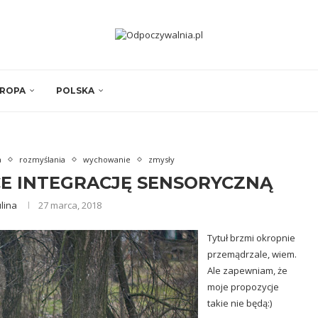
ROPA
POLSKA
a
rozmyślania
wychowanie
zmysły
 INTEGRACJĘ SENSORYCZNĄ
lina
27 marca, 2018
Tytuł brzmi okropnie
przemądrzale, wiem.
Ale zapewniam, że
moje propozycje
takie nie będą:)