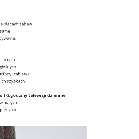
na placach zabaw
 (same
idywalne,
 to tych
 głośnych
fony i tablety i
ich szybkach.
io 1-2 godziny telewizji dziennie
.
ców małych
 przez co