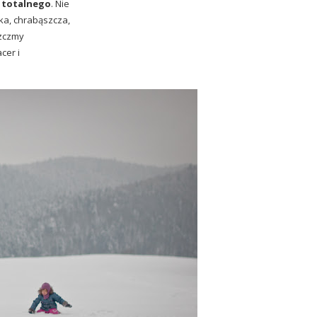
 totalnego
. Nie
ka, chrabąszcza,
szczmy
cer i