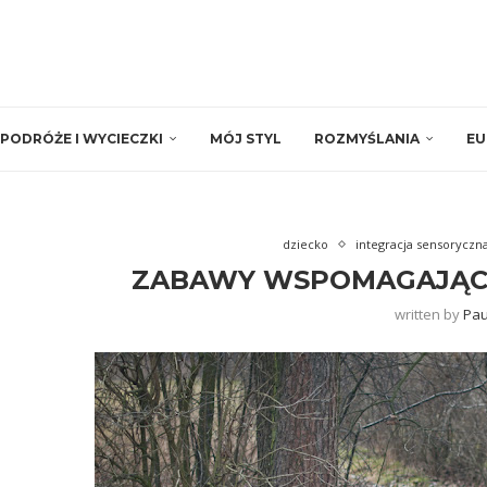
PODRÓŻE I WYCIECZKI
MÓJ STYL
ROZMYŚLANIA
EU
dziecko
integracja sensoryczn
ZABAWY WSPOMAGAJĄCE
written by
Pau