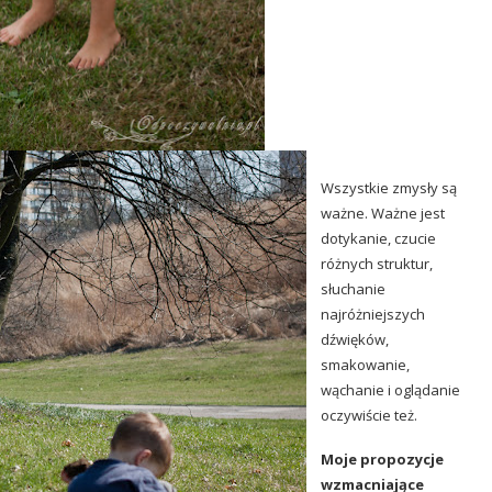
Wszystkie zmysły są
ważne. Ważne jest
dotykanie, czucie
różnych struktur
,
słuchanie
najróżniejszych
dźwięków
,
smakowanie,
wąchanie
i oglądanie
oczywiście też.
Moje propozycje
wzmacniające