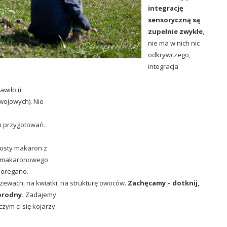
integrację
sensoryczną są
zupełnie zwykłe
,
nie ma w nich nic
odkrywczego,
integracja
awiło (i
wojowych). Nie
ch przygotowań.
rosty makaron z
ek makaronowego
 oregano.
zewach, na kwiatki, na strukturę owoców.
Zachęcamy – dotknij,
orodny.
Zadajemy
czym ci się kojarzy.