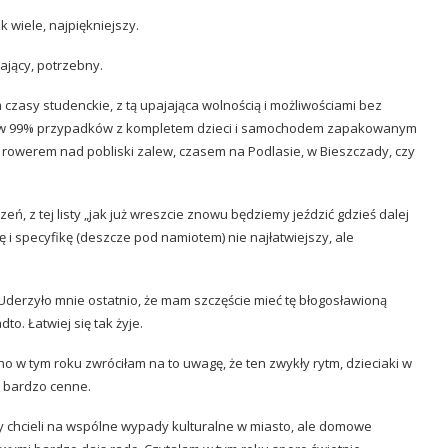
k wiele, najpiękniejszy.
ający, potrzebny.
zasy studenckie, z tą upajająca wolnością i możliwościami bez
a w 99% przypadków z kompletem dzieci i samochodem zapakowanym
m
rowerem
nad pobliski zalew, czasem na
Podlasie
, w
Bieszczady
, czy
zeń, z tej listy „jak już wreszcie znowu będziemy jeździć gdzieś dalej
 i specyfikę (deszcze pod namiotem) nie najłatwiejszy, ale
derzyło mnie ostatnio, że mam szczęście mieć tę błogosławioną
o. Łatwiej się tak żyje.
cno w tym roku zwróciłam na to uwagę, że ten zwykły rytm, dzieciaki w
, bardzo cenne.
yśmy chcieli na wspólne wypady kulturalne w miasto, ale domowe