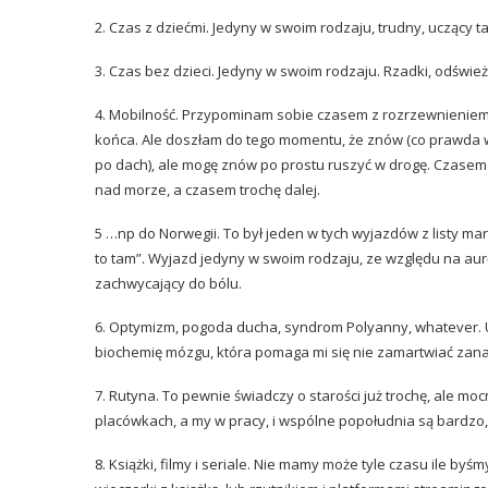
2. Czas z dziećmi. Jedyny w swoim rodzaju, trudny, uczący ta
3. Czas bez dzieci. Jedyny w swoim rodzaju. Rzadki, odśwież
4. Mobilność. Przypominam sobie czasem z rozrzewnieniem c
końca. Ale doszłam do tego momentu, że znów (co prawd
po dach), ale mogę znów po prostu ruszyć w drogę. Czase
nad morze
, a czasem trochę dalej.
5 …np do
Norwegii
. To był jeden w tych wyjazdów z listy mar
to tam”. Wyjazd jedyny w swoim rodzaju, ze względu na aurę
zachwycający do bólu.
6. Optymizm, pogoda ducha, syndrom Polyanny, whatever. U
biochemię mózgu, która pomaga mi się nie zamartwiać zanadt
7.
Rutyna
. To pewnie świadczy o starości już trochę, ale mo
placówkach, a my w pracy, i wspólne popołudnia są bardzo
8. Książki, filmy i seriale. Nie mamy może tyle czasu ile b