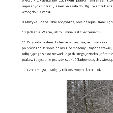
wieczorki z książką, lub rzutnikiem i platformami streamin
napisanych biografii, jesień należała do Olgi Tokarczuk a 
wrócę do XIX wieku.
9. Muzyka. I cisza. Obie arcyważne, obie najlepiej smakują
10. Jedzenie. Wiecie, jak to u mnie jest z jedzeniem:D
11. Przyroda. Jestem cholernie wdzięczna, że mimo kasandr
po prostu pójść sobie do lasu. Że możemy usiąść na trawie, 
odbijającego się od niewielkiego dzikiego jeziorka (które 
ptaków i bzyczenie pszczół, szukać śladów dużych zwierząt
12. Czas i miejsce. Kolejny rok bez wojen i katastrof.