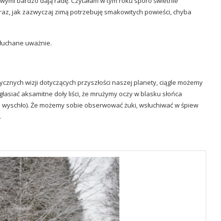
gowymi bardzo dają radę. Czytałam w tym roku sporo świetnie
teraz, jak zazwyczaj zimą potrzebuję smakowitych powieści, chyba
 słuchane uważnie.
ycznych wizji dotyczących przyszłości naszej planety, ciągle możemy
głasiać aksamitne doły liści, że mrużymy oczy w blasku słońca
nie wyschło). Że możemy sobie obserwować żuki, wsłuchiwać w śpiew
.