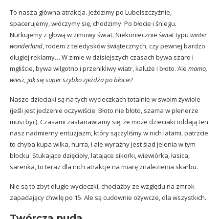
To nasza główna atrakcja. Jeździmy po Lubelszczyźnie,
spacerujemy, włóczymy się, chodzimy. Po błocie i śniegu.
Nurkujemy z głową w zimowy świat. Niekoniecznie świat typu
winter
wonderland
, rodem z teledysków świątecznych, czy pewnej bardzo
długiej reklamy… W zimie w dzisiejszych czasach bywa szaro i
mgliście, bywa wilgotno i przenikliwy wiatr, kałuże i błoto. Ale
mamo,
wiesz, jak się super szybko zjeżdża po błocie?
Nasze dzieciaki są na tych wycieczkach totalnie w swoim żywiole
(jeśli jest jedzenie oczywiście. Błoto nie błoto,
szama w plenerze
musi być). Czasami zastanawiamy się, że może dzieciaki oddają ten
nasz nadmierny entuzjazm, który sączyliśmy w nich latami, patrzcie
to chyba kupa wilka, hurra, i ale wyraźny jest ślad jelenia w tym
błocku. Stukające dzięcioły, latające sikorki, wiewiórka, łasica,
sarenka, to teraz dla nich atrakcje na miarę znalezienia skarbu.
Nie są to zbyt długie wycieczki, chociażby ze względu na zmrok
zapadający chwilę po 15. Ale są cudownie ożywcze, dla wszystkich.
Twórcza nuda