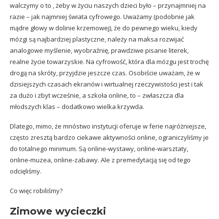
walczymy o to , żeby w życiu naszych dzieci było – przynajmniej na
razie – jak najmniej świata cyfrowego. Uważamy (podobnie jak
mądre głowy w dolinie krzemowej
), że do pewnego wieku, kiedy
mózgi są najbardziej plastyczne, należy na maksa rozwijać
analogowe myślenie, wyobraźnię, prawdziwe pisanie literek,
realne życie towarzyskie. Na cyfrowość, która dla mózgu jest trochę
drogą na skróty, przyjdzie jeszcze czas. Osobiście uważam, że w
dzisiejszych czasach ekranów i wirtualnej rzeczywistości jest i tak
za dużo i zbyt wcześnie, a szkoła online, to – zwłaszcza dla
młodszych klas – dodatkowo wielka krzywda.
Dlatego, mimo, że mnóstwo instytucji oferuje w ferie najróżniejsze,
często zresztą bardzo ciekawe aktywności online, ograniczyliśmy je
do totalnego minimum. Są online-wystawy, online-warsztaty,
online-muzea, online-zabawy. Ale z premedytacją się od tego
odcięliśmy.
Co więc robiliśmy?
Zimowe wycieczki