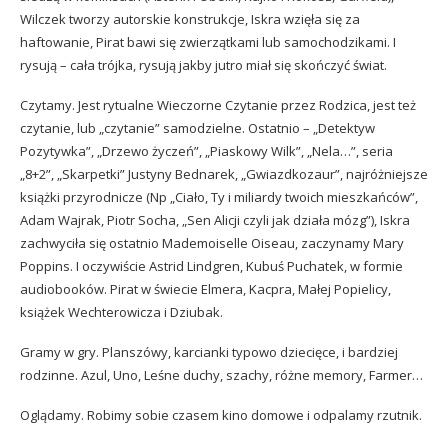
Wilczek tworzy autorskie konstrukcje, Iskra wzięła się za
haftowanie, Pirat bawi się zwierzątkami lub samochodzikami. I
rysują – cała trójka, rysują jakby jutro miał się skończyć świat.
Czytamy. Jest rytualne Wieczorne Czytanie przez Rodzica, jest też
czytanie, lub „czytanie” samodzielne. Ostatnio – „Detektyw
Pozytywka”, „Drzewo życzeń”, „Piaskowy Wilk”, „Nela…”, seria
„8+2”, „Skarpetki” Justyny Bednarek, „Gwiazdkozaur”, najróżniejsze
książki przyrodnicze (Np „Ciało, Ty i miliardy twoich mieszkańców”,
Adam Wajrak, Piotr Socha, „Sen Alicji czyli jak działa mózg”), Iskra
zachwyciła się ostatnio Mademoiselle Oiseau, zaczynamy Mary
Poppins. I oczywiście Astrid Lindgren, Kubuś Puchatek, w formie
audiobooków. Pirat w świecie Elmera, Kacpra, Małej Popielicy,
książek Wechterowicza i Dziubak.
Gramy w gry. Planszówy, karcianki typowo dziecięce, i bardziej
rodzinne. Azul, Uno, Leśne duchy, szachy, różne memory, Farmer…
Oglądamy. Robimy sobie czasem kino domowe i odpalamy rzutnik.