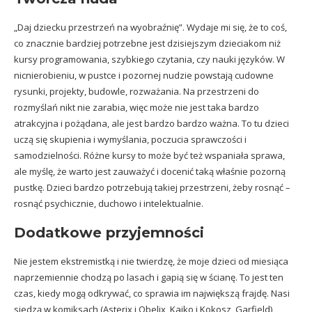
„Daj dziecku przestrzeń na wyobraźnię”. Wydaje mi się, że to coś,
co znacznie bardziej potrzebne jest dzisiejszym dzieciakom niż
kursy programowania, szybkiego czytania, czy nauki języków. W
nicnierobieniu, w pustce i pozornej nudzie powstają cudowne
rysunki, projekty, budowle, rozważania. Na przestrzeni do
rozmyślań nikt nie zarabia, więc może nie jest taka bardzo
atrakcyjna i pożądana, ale jest bardzo bardzo ważna. To tu dzieci
uczą się skupienia i wymyślania, poczucia sprawczości i
samodzielności. Różne kursy to może być też wspaniała sprawa,
ale myślę, że warto jest zauważyć i docenić taką właśnie pozorną
pustkę. Dzieci bardzo potrzebują takiej przestrzeni, żeby rosnąć –
rosnąć psychicznie, duchowo i intelektualnie.
Dodatkowe przyjemności
Nie jestem ekstremistką i nie twierdzę, że moje dzieci od miesiąca
naprzemiennie chodzą po lasach i gapią się w ścianę. To jest ten
czas, kiedy mogą odkrywać, co sprawia im największą frajdę. Nasi
siedzą w komiksach (Asterix i Obelix, Kajko i Kokosz, Garfield),