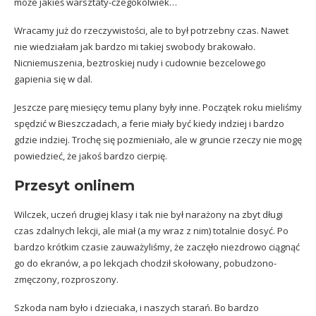
może jakieś warsztaty-czegokolwiek…
Wracamy już do rzeczywistości, ale to był potrzebny czas. Nawet
nie wiedziałam jak bardzo mi takiej swobody brakowało.
Nicniemuszenia, beztroskiej nudy i cudownie bezcelowego
gapienia się w dal.
Jeszcze parę miesięcy temu plany były inne. Początek roku mieliśmy
spędzić w Bieszczadach, a ferie miały być kiedy indziej i bardzo
gdzie indziej. Trochę się pozmieniało, ale w gruncie rzeczy nie mogę
powiedzieć, że jakoś bardzo cierpię.
Przesyt onlinem
Wilczek, uczeń drugiej klasy i tak nie był narażony na zbyt długi
czas zdalnych lekcji, ale miał (a my wraz z nim) totalnie dosyć. Po
bardzo krótkim czasie zauważyliśmy, że zaczęło niezdrowo ciągnąć
go do ekranów, a po lekcjach chodził skołowany, pobudzono-
zmęczony, rozproszony.
Szkoda nam było i dzieciaka, i naszych starań. Bo bardzo