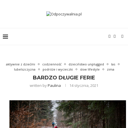
aktywnie z dziećmi
codzienność
dzieciństwo unplugged
las
lubelszczyzna
podróże i wycieczki
slow lifestyle
zima
BARDZO DŁUGIE FERIE
written by
Paulina
14 stycznia, 2021