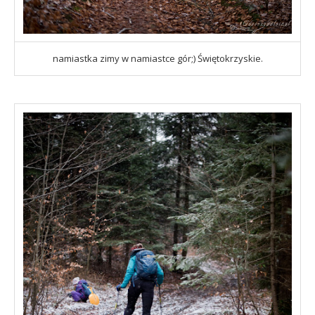
namiastka zimy w namiastce gór;) Świętokrzyskie.