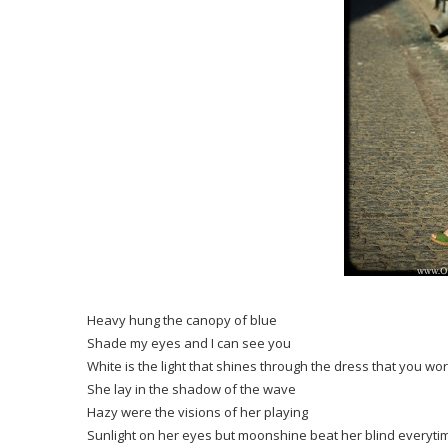
Heavy hung the canopy of blue
Shade my eyes and I can see you
White is the light that shines through the dress that you wo
She lay in the shadow of the wave
Hazy were the visions of her playing
Sunlight on her eyes but moonshine beat her blind everyti