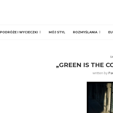
PODRÓŻE I WYCIECZKI
MÓJ STYL
ROZMYŚLANIA
EU
U
„GREEN IS THE C
written by
Pa