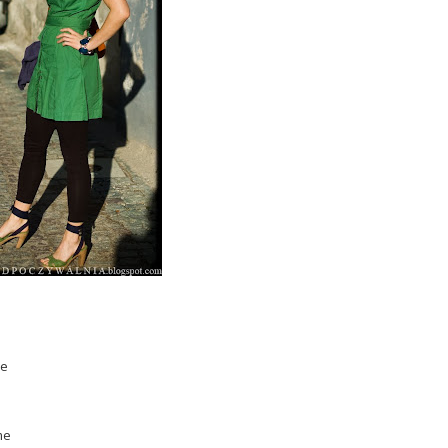
re
me