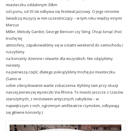
miasteczku oddalonym 30km
od Lyonu, od 35 lat odbywa się festiwal jazzowy. O jego renomie
świadczą muzycy w nim uczestniczący – w tym roku między innymi
Marcus
Miller, Melody Gardot, George Benson czy Sting. Chcąc liznąć choć
trochę tej
atmosfery, zapakowaliśmy się w ostatni weekend do samochodu i
ruszyliśmy
na koncerty dzienne i otwarte dla wszystkich. Nie zdążyliśmy
niestety
na pierwszą część, dlatego pokrążyliśmy trochę po miasteczku
(Samo w
sobie zdecydowanie warte zobaczenia. Byliśmy tam przy okazji
naszej pierwszej wycieczki Via Rhona
. To miasto jeszcze z czasów
starożytnych, z mnóstwem antycznych zabytków – w
największym z nich, ogromnym amfiteatrze rzymskim, odbywają
się główne koncerty.)