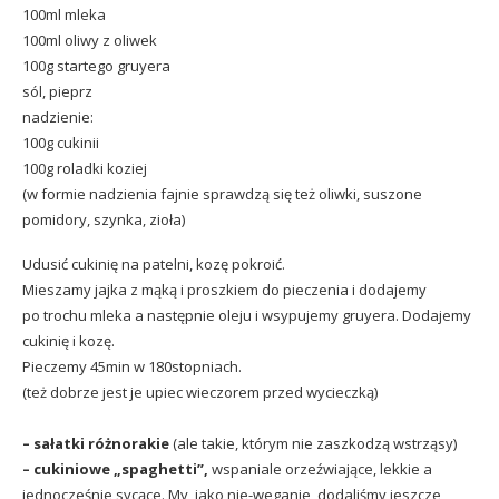
100ml mleka
100ml oliwy z oliwek
100g startego gruyera
sól, pieprz
nadzienie:
100g cukinii
100g roladki koziej
(w formie nadzienia fajnie sprawdzą się też oliwki, suszone
pomidory, szynka, zioła)
Udusić cukinię na patelni, kozę pokroić.
Mieszamy jajka z mąką i proszkiem do pieczenia i dodajemy
po trochu mleka a następnie oleju i wsypujemy gruyera. Dodajemy
cukinię i kozę.
Pieczemy 45min w 180stopniach.
(też dobrze jest je upiec wieczorem przed wycieczką)
– sałatki różnorakie
(ale takie, którym nie zaszkodzą wstrząsy)
– cukiniowe „spaghetti”,
wspaniale orzeźwiające, lekkie a
jednocześnie sycące. My, jako nie-weganie, dodaliśmy jeszcze