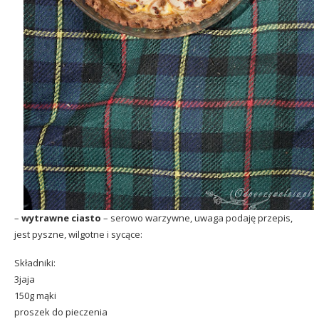
–
wytrawne ciasto
– serowo warzywne, uwaga podaję przepis,
jest pyszne, wilgotne i sycące:
Składniki:
3jaja
150g mąki
proszek do pieczenia