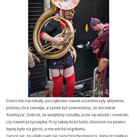
Dzieci nie narzekały, początkowo nawet uczestniczyły aktywnie,
później córa zasnęła, a synek był zadowolony, że doczekał
'ksiełzyca’. Dobrze, że wzięliśmy nosidła, a nie np wózek i rowerek,
czy nawet przyczepkę. Przy takiej ilości ludzi, dzieciom na pewno
lepiej było na górze, a nie wśród nóg tłumu.
Cieszę się, że udało nam się zażyć trochę imprezy, mimo trzylatka i