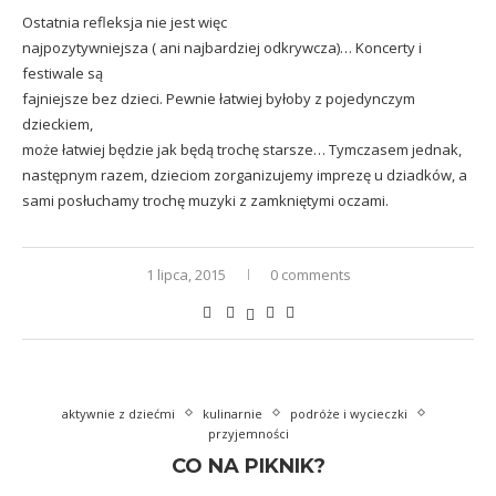
Ostatnia refleksja nie jest więc
najpozytywniejsza ( ani najbardziej odkrywcza)… Koncerty i
festiwale są
fajniejsze bez dzieci. Pewnie łatwiej byłoby z pojedynczym
dzieckiem,
może łatwiej będzie jak będą trochę starsze… Tymczasem jednak,
następnym razem, dzieciom zorganizujemy imprezę u dziadków, a
sami posłuchamy trochę muzyki z zamkniętymi oczami.
1 lipca, 2015
0 comments
aktywnie z dziećmi
kulinarnie
podróże i wycieczki
przyjemności
CO NA PIKNIK?