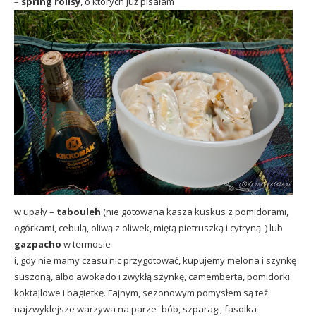
–
spring rollsy
, o których już pisałam
w upały –
tabouleh
(nie gotowana kasza kuskus z pomidorami,
ogórkami, cebulą, oliwą z oliwek, miętą pietruszką i cytryną. ) lub
gazpacho
w termosie
i, gdy nie mamy czasu nic przygotować, kupujemy melona i szynkę
suszoną, albo awokado i zwykłą szynkę, camemberta, pomidorki
koktajlowe i bagietkę. Fajnym, sezonowym pomysłem są też
najzwyklejsze warzywa na parze- bób, szparagi, fasolka