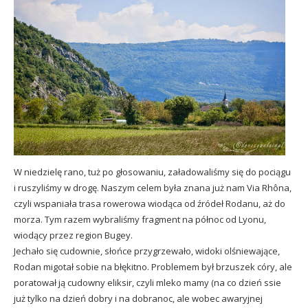
W niedzielę rano, tuż po głosowaniu, załadowaliśmy się do pociągu
i ruszyliśmy w drogę. Naszym celem była
znana już nam
Via Rh
ôna,
czyli wspaniała trasa rowerowa wiodąca od źródeł Rodanu, aż do
morza. Tym razem wybraliśmy fragment na północ od Lyonu,
wiodący przez region Bugey.
Jechało się cudownie, słońce przygrzewało, widoki olśniewające,
Rodan migotał sobie na błękitno. Problemem był brzuszek córy, ale
poratował ją cudowny eliksir, czyli mleko mamy (na co dzień ssie
już tylko na dzień dobry i na dobranoc, ale wobec awaryjnej