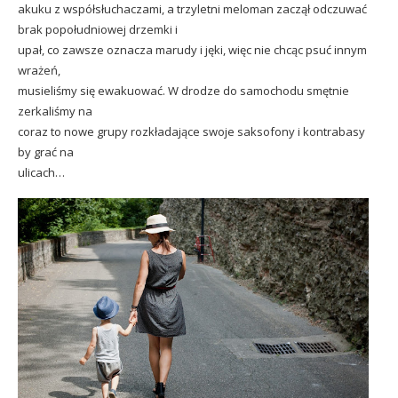
akuku z współsłuchaczami, a trzyletni meloman zaczął odczuwać
brak popołudniowej drzemki i
upał, co zawsze oznacza marudy i jęki, więc nie chcąc psuć innym
wrażeń,
musieliśmy się ewakuować. W drodze do samochodu smętnie
zerkaliśmy na
coraz to nowe grupy rozkładające swoje saksofony i kontrabasy
by grać na
ulicach…