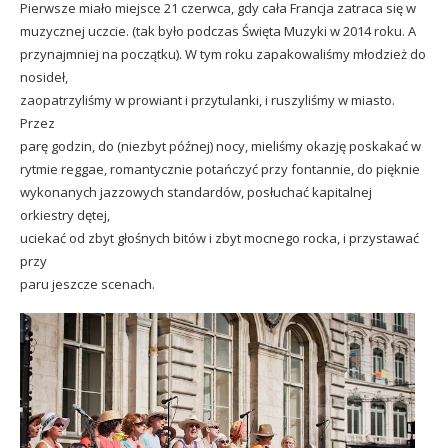
Pierwsze miało miejsce 21 czerwca, gdy cała Francja zatraca się w
muzycznej uczcie. (tak było podczas
Święta Muzyki w 2014 roku
. A
przynajmniej na początku). W tym roku zapakowaliśmy młodzież do
nosideł,
zaopatrzyliśmy w prowiant i przytulanki, i ruszyliśmy w miasto.
Przez
parę godzin, do (niezbyt późnej) nocy, mieliśmy okazję poskakać w
rytmie reggae, romantycznie potańczyć przy fontannie, do pięknie
wykonanych jazzowych standardów, posłuchać kapitalnej
orkiestry dętej,
uciekać od zbyt głośnych bitów i zbyt mocnego rocka, i przystawać
przy
paru jeszcze scenach.