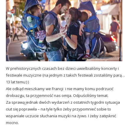
W prehistorycznych czasach bez dzieci uwielbialiśmy koncerty i
festiwale muzyczne (na jednym z takich festiwali zostaliśmy parą…
13 lat temu:) )
Ale odkąd mieszkamy we Francji i nie mamy komu podrzucić
drobiazgu, ta przyjemność nas omija. Odpuściliśmy temat.
Za sprawą jednak dwóch wydarzeń z ostatnich tygodni sytuacja
ciut się poprawiła – na tyle tylko żeby przypomnieć sobie to
wspaniałe uczucie słuchania muzyki na żywo. I żeby zatęsknić
mocno.