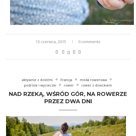
13 czerwca, 2015
0 comments
aktywnie z dziećmi
Francja
moda rowerowa
podróże i wycieczki
rower
rower z dzieckiem
NAD RZEKĄ, WŚRÓD GÓR, NA ROWERZE
PRZEZ DWA DNI